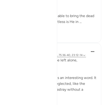
(Verse 40)
Yes, indeed! God Almighty is able to bring the dead
back to life. Yes, indeed! Limitless is He in ...
Узнать больше
0
0
Hammad Fahim
2 года назад
·
Ссылка
айа 23:115-118, 75:36-40, 23:12-14
Does man think that he will be left alone,
unquestioned?
The word 'Suda' in the verse is an interesting word. It
refers to something that is neglected, like the
animal that is left to wander astray without a
shepherd (السدى الهمل).