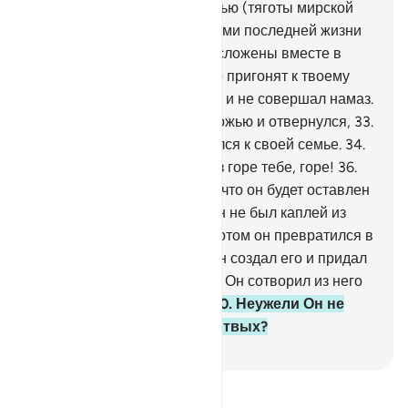
29
.
Голень сойдется с голенью (тяготы мирской
жизни объединятся с тяготами последней жизни
или голени человека будут сложены вместе в
саване),
30
.
и в тот день его пригонят к твоему
Господу.
31
.
Он не уверовал и не совершал намаз.
32
.
Напротив, он счел это ложью и отвернулся,
33
.
а затем горделиво отправился к своей семье.
34
.
Горе тебе, горе!
35
.
Еще раз горе тебе, горе!
36
.
Неужели человек полагает, что он будет оставлен
без присмотра?
37
.
Разве он не был каплей из
семени источаемого?
38
.
Потом он превратился в
сгусток крови, после чего Он создал его и придал
ему соразмерный облик.
39
.
Он сотворил из него
чету: мужчину и женщину.
40
.
Неужели Он не
способен воскресить мертвых?
-
Russian Translation ( Elmir Kuliev )
Прочитайте тафсир.