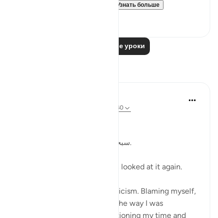
Allah invites us to ponder...
Узнать больше
19
4
Читать другие уроки
Размышления
Kulsum Maniar
4 недели назад
·
Ссылка
айа 75:37-40
بسم الله الرحمن الرحيم
سبحان الله. سبحان الله. سبحان الله.
Just looked at this ayah, then looked at it again.
I was in a moment of self criticism. Blaming myself,
disappointed, unhappy with the way I was
organising my day and apportioning my time and