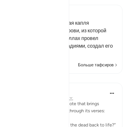
Russian Tafseer Al Saddi
По воле Аллаха крошечная капля
превратилась в сгусток крови, из которой
вырос целый организм. Аллах провел
человека различными стадиями, создал его
со…
Читать далее
Больше тафсиров
Уроки
In the Shade of the Quran
31 неделю назад
·
Ссылка
айа 75:40
The surah concludes with a note that brings
together the truths outlined through its verses:
"Is He not, then, able to bring the dead back to life?"