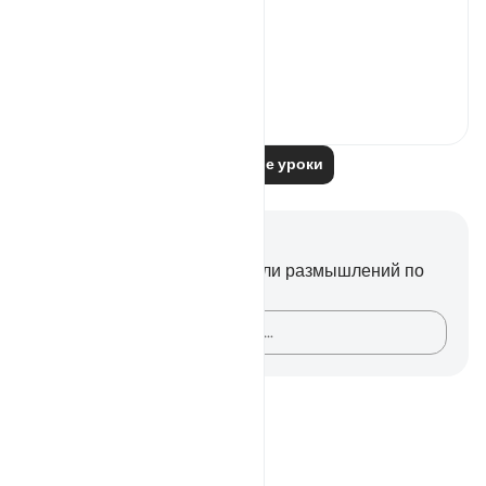
awesome effect:
...
Узнать больше
0
0
Читать другие уроки
Заметки и размышления
У вас нет никаких заметок или размышлений по
этому стиху.
Зафиксируйте свои мысли…