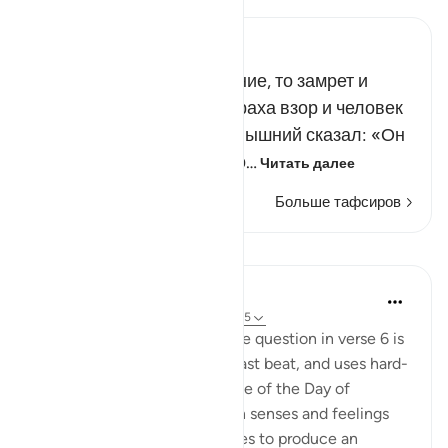
Russian Tafseer Al Saddi
Когда наступит воскресение, то замрет и
закатится от ужасного страха взор и человек
перестанет моргать. Всевышний сказал: «Он
лишь дает им отсрочку до…
Читать далее
Больше тафсиров
Уроки
In the Shade of the Quran
31 неделю назад
·
Ссылка
айа 75:7-15
The answer that comes to the question in verse 6 is
swift, decisive, maintains a fast beat, and uses hard-
hitting words. It draws a scene of the Day of
Resurrection in which human senses and feelings
combine with celestial images to produce an