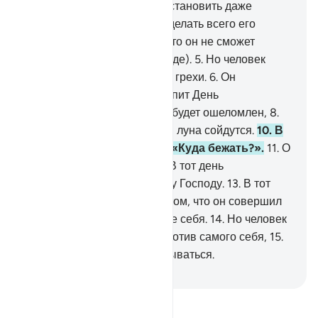
Конечно! Мы способны восстановить даже
кончики его пальцев (или сделать всего его
пальцы одинаковыми, так что он не сможет
пользоваться ими, как прежде).
5
.
Но человек
желает и впредь совершать грехи.
6
.
Он
спрашивает, когда же наступит День
воскресения?
7
.
Когда взор будет ошеломлен,
8
.
луна затмится,
9
.
а солнце и луна сойдутся.
10
.
В
тот день человек скажет: «Куда бежать?».
11
.
О
нет! Не будет убежища!
12
.
В тот день
возвращение будет к твоему Господу.
13
.
В тот
день человеку возвестят о том, что он совершил
заранее и что оставил после себя.
14
.
Но человек
будет свидетельствовать против самого себя,
15
.
даже если он будет оправдываться.
-
Russian Translation ( Elmir Kuliev )
Прочитайте тафсир.