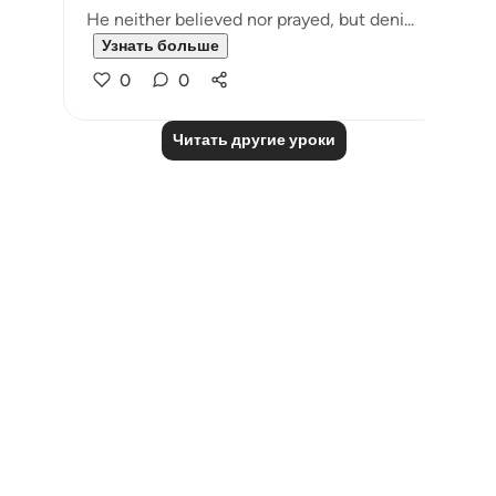
He neither believed nor prayed, but deni...
Узнать больше
0
0
Читать другие уроки
Notes
placeholders
close