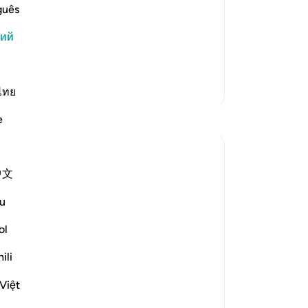
нет обуревать им. Его душе будет
че
guês
го и будет пригнана к Всевышнему
пр
кий
ис
ях и получит заслуженное воздаяние.
кр
со
Больше тафсиров
му
ไทย
во
Размышления
e
-
Ru
Iraj Marjan
За
2 года назад
·
Ссылка
айа 7:58, 87:1, 75:31-33
中文
У 
ربك الاعلىٰ
эт
u
I'm against protocol, both giving and
ol
receiving, despite it being part of our
culture. I'm a rebel against this norm.
ili
yesterday, I waited for a medical
Việt
superintendent in his office. When he
arrived, everyone stood up for protocol's