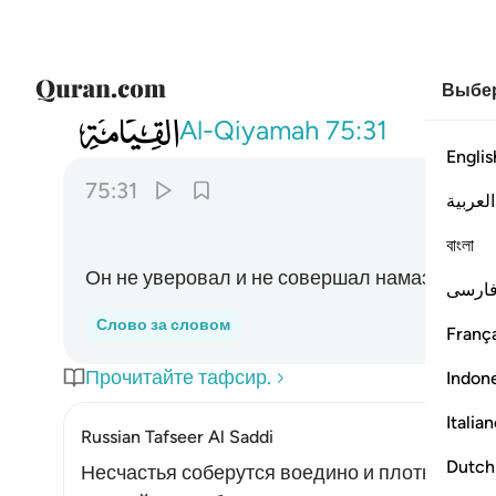
Выбер
075
فلا صدق ولا صلى ٣١
Al-Qiyamah
75:31
Englis
75:31
العربية
বাংলা
Он не уверовал и не совершал намаз.
ارسی
Слово за словом
França
Прочитайте тафсир.
Indon
Italia
Russian Tafseer Al Saddi
Dutch
Несчастья соберутся воедино и плотно обст