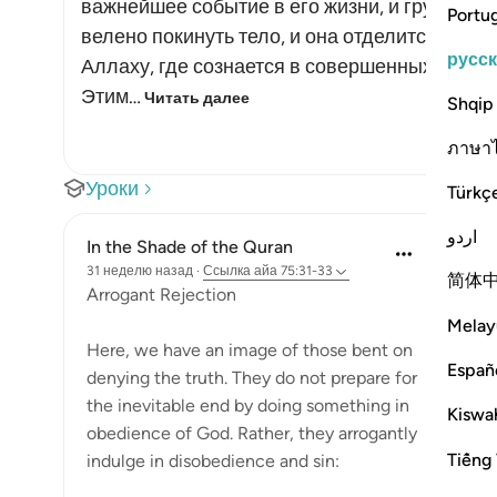
важнейшее событие в его жизни, и грусть ста
Portu
велено покинуть тело, и она отделится от не
русс
Аллаху, где сознается в совершенных деяни
Этим…
Читать далее
Shqip
ภาษา
Уроки
Türkç
اردو
In the Shade of the Quran
31 неделю назад
·
Ссылка
айа 75:31-33
简体
Arrogant Rejection
Melay
Here, we have an image of those bent on
Españ
denying the truth. They do not prepare for
the inevitable end by doing something in
Kiswah
obedience of God. Rather, they arrogantly
Tiếng 
indulge in disobedience and sin: