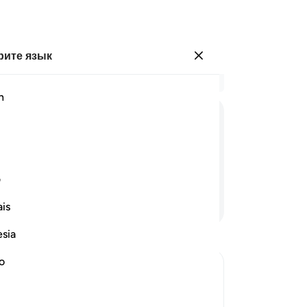
ите язык
Войти
Чи
h
Гла
26
ﱲ
ﱳ
ﱴ
ﱵ
ﱶ
ск
Ум
Го
ف
об
Продолжить чтение
is
го
30
esia
Он
На
no
за
упят умирающего. Наступит
те