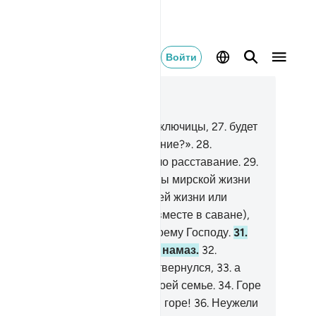
Войти
тать в контексте
ва 75, Страница 578, Джуз 29
.
Но нет! Когда душа достигнет ключицы,
27
.
будет
азано: «Кто же прочтет заклинание?».
28
.
ирающий поймет, что наступило расставание.
29
.
лень сойдется с голенью (тяготы мирской жизни
ъединятся с тяготами последней жизни или
лени человека будут сложены вместе в саване),
.
и в тот день его пригонят к твоему Господу.
31
.
 не уверовал и не совершал намаз.
32
.
против, он счел это ложью и отвернулся,
33
.
а
тем горделиво отправился к своей семье.
34
.
Горе
бе, горе!
35
.
Еще раз горе тебе, горе!
36
.
Неужели