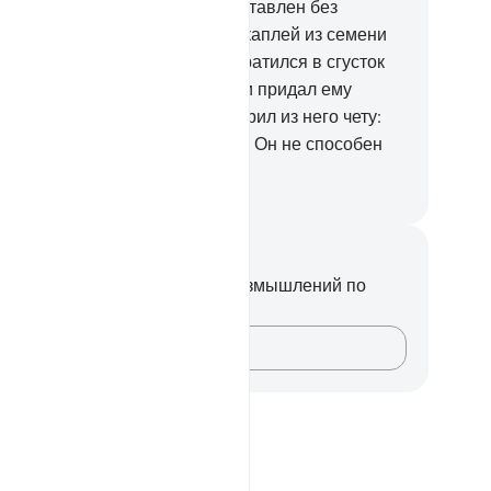
ловек полагает, что он будет оставлен без
исмотра?
37
.
Разве он не был каплей из семени
точаемого?
38
.
Потом он превратился в сгусток
ови, после чего Он создал его и придал ему
размерный облик.
39
.
Он сотворил из него чету:
жчину и женщину.
40
.
Неужели Он не способен
скресить мертвых?
ssian Translation ( Elmir Kuliev )
метки и размышления
вас нет никаких заметок или размышлений по
ому стиху.
Зафиксируйте свои мысли…