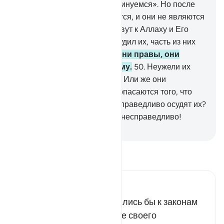
Аллаха и Посланника и повинуемся». Но после
этого часть их отворачивается, и они не являются
верующими.
48
.
Когда их зовут к Аллаху и Его
Посланнику, чтобы он рассудил их, часть из них
отворачивается.
49
.
Будь они правы, они
покорно явились бы к нему.
50
.
Неужели их
сердца поражены недугом? Или же они
сомневаются? Или же они опасаются того, что
Аллах и Его Посланник несправедливо осудят их?
О нет! Они сами поступают несправедливо!
-
Russian Translation ( Elmir Kuliev )
Прочитайте тафсир.
Russian Tafseer Al Saddi
В этом случае они обратились бы к законам
шариата, но не по причине своего