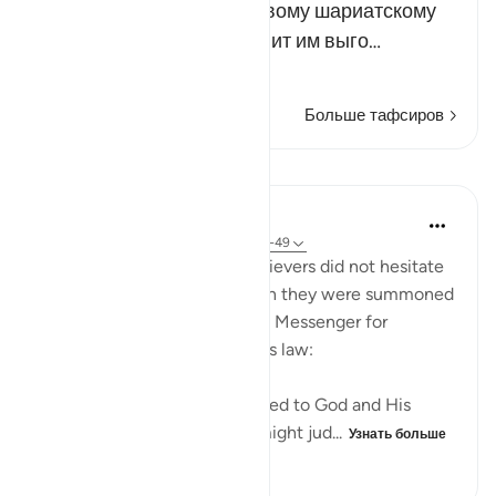
стремления к справедливому шариатскому
суду, а потому что это сулит им выго…
Читать далее
Больше тафсиров
Уроки
In the Shade of the Quran
31 неделю назад
·
Ссылка
айа 24:48-49
Those who claimed to be believers did not hesitate
to contradict that claim when they were summoned
to put their disputes to God's Messenger for
judgement on the basis of His law:
"Whenever they are summoned to God and His
Messenger in order that he might jud...
Узнать больше
0
0
73