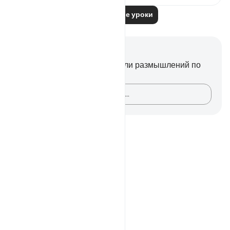
Читать другие уроки
Заметки и размышления
У вас нет никаких заметок или размышлений по
этому стиху.
Зафиксируйте свои мысли…
Notes
placeholders
close