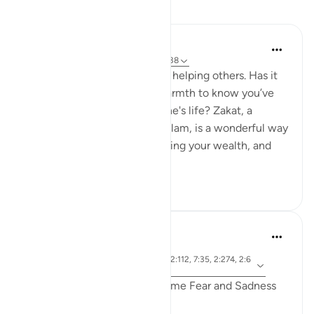
Размышления
Meagan Hotchkiss Trejo
2 года назад
·
Ссылка
айа 2:277, 30:38
I've always found great joy in helping others. Has it
ever filled your heart with warmth to know you’ve
made a difference in someone's life? Zakat, a
mandatory act of charity in Islam, is a wonderful way
to do just that. It's like cleansing your wealth, and
th...
Узнать больше
7
0
161
R. Ebied
4 года назад
·
айа 10:62, 46:13, 2:277, 5:69, 2:112, 7:35, 2:274, 2:6
Ссылка
2, 2:38, 6:48, 39:61
Quranic Remedies to Overcome Fear and Sadness