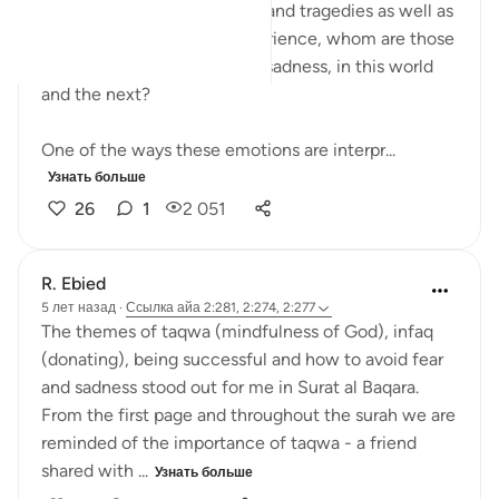
Amidst difficult world news and tragedies as well as
daily trials that we may experience, whom are those
that can overcome fear and sadness, in this world
and the next?
One of the ways these emotions are interpr...
Узнать больше
26
1
2 051
R. Ebied
5 лет назад
·
Ссылка
айа 2:281, 2:274, 2:277
The themes of taqwa (mindfulness of God), infaq
(donating), being successful and how to avoid fear
and sadness stood out for me in Surat al Baqara.
From the first page and throughout the surah we are
reminded of the importance of taqwa - a friend
shared with ...
Узнать больше