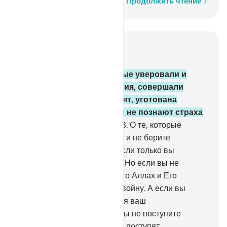
Слово за словом
Продолжить чтение
Читать в контексте
Глава 2, Страница 47, Джуз 3
277
.
Воистину, тем, которые уверовали и
вершили праведные деяния, совершали
намаз и выплачивали закят, уготована
награда у их Господа. Они не познают страха
и не будут опечалены.
278
.
О те, которые
уверовали! Бойтесь Аллаха и не берите
оставшуюся часть лихвы, если только вы
являетесь верующими.
279
.
Но если вы не
сделаете этого, то знайте, что Аллах и Его
Посланник объявляют вам войну. А если вы
раскаетесь, то вам останется ваш
первоначальный капитал. Вы не поступите
несправедливо, и с вами не поступят