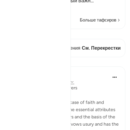
всех ее требований - самый важн…
Читать далее
Больше тафсиров
Просмотреть кираат
В этом стихе есть 1 Пересечения
См. Перекрестки
Уроки
In the Shade of the Quran
32 недели назад
·
Ссылка
айа 2:277
In Perfect Contrast with Usurers
The surah here presents the case of faith and
righteousness, highlighting the essential attributes
of the community of believers and the basis of the
economic system which disavows usury and has the