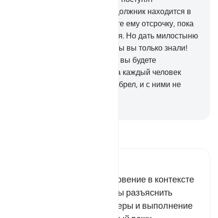
несправедливо.
280
.
Если должник находится в
трудном положении, то дайте ему отсрочку, пока
его положение не улучшится. Но дать милостыню
будет лучше для вас, если бы вы только знали!
281
.
Бойтесь того дня, когда вы будете
возвращены к Аллаху. Тогда каждый человек
сполна получит то, что приобрел, и с ними не
поступят несправедливо.
-
Russian Translation ( Elmir Kuliev )
Прочитайте тафсир.
Russian Tafseer Al Saddi
Аллах поместил это откровение в контексте
аятов о лихоимстве, чтобы разъяснить
людям, что укрепление веры и выполнение