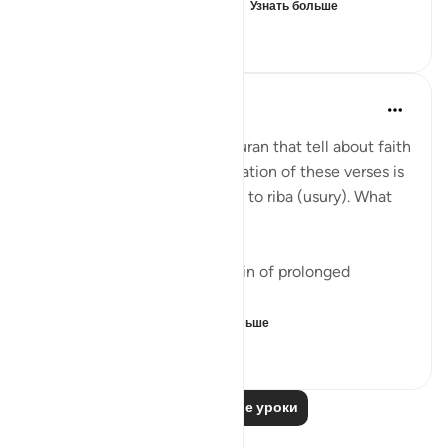
firm foundation of the impo...
Узнать больше
0
0
81
Fazrul Ismail
3 года назад
·
Ссылка
айа 2:277
There are 54 places in the Quran that tell about faith
and righteous deeds. The location of these verses is
in the midst of verses related to riba (usury). What
does it mean?
1. Start a fresh life from the sin of prolonged
disbelief - riba.
2. When faith and ...
Узнать больше
15
1
273
Читать другие уроки