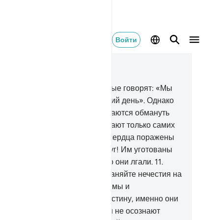
Войти
тать в контексте
ва 2, Страница 3, Джуз 1
Среди людей есть такие, которые говорят: «Мы
еровали в Аллаха и в Последний день». Однако
и суть неверующие.
9
.
Они пытаются обмануть
лаха и верующих, но обманывают только самих
бя и не осознают этого.
10
.
Их сердца поражены
дугом. Да усилит Аллах их недуг! Им уготованы
чительные страдания за то, что они лгали.
11
.
гда им говорят: «Не распространяйте нечестия на
мле!». - они отвечают: «Только мы и
танавливаем порядок».
12
.
Воистину, именно они
спространяют нечестие, но они не осознают