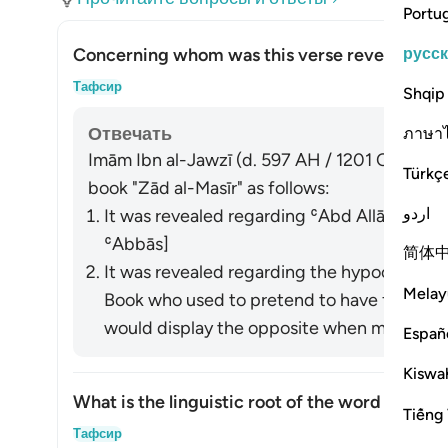
Portu
русс
Concerning whom was this verse revealed?
Пока
Тафсир
Shqip
Отвечать
ภาษา
Imām Ibn al-Jawzī (d. 597 AH / 1201 CE) summa
Türkç
book "Zād al-Masīr" as follows:
اردو
It was revealed regarding ʿAbd Allāh ibn U
ʿAbbās]
简体
It was revealed regarding the hypocrites a
Melay
Book who used to pretend to have faith in front of t
would display the opposite when meeting wi
Españ
Kiswah
What is the linguistic root of the word
shayṭān
Tiếng 
Пока
Тафсир