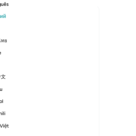
это
guês
ув
кий
ув
зать ответ Concerning whom was this verse revealed?
им
это
го
ไทย
ос
rized the scholars' opinions in his
e
го
из
bayy and his companions. [Ibn
ув
中文
вс
nd others from the People of the
за
u
he Prophet (ﷺ) while they
пр
th their leaders. [Al-Ḥasan]
-
Ru
ol
ili
За
?
У 
Việt
зать ответ What is the linguistic root of the word *shayṭān*?
эт