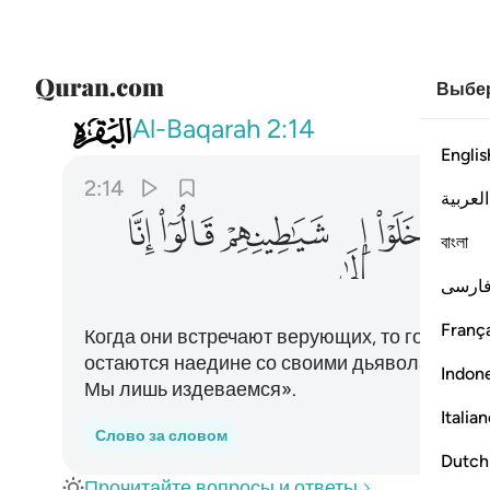
Выбер
002
واذا لقوا الذين امنوا قالوا امنا واذ
Al-Baqarah
2:14
Englis
2:14
العربية
ﲰ
ﲱ
ﲲ
ﲳ
ﲴ
ﲵ
বাংলা
ارسی
França
Когда они встречают верующих, то говорят:
остаются наедине со своими дьяволами, они 
Indon
Мы лишь издеваемся».
Italia
Слово за словом
Dutch
Прочитайте вопросы и ответы