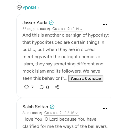
Уроки
Jasser Auda
35 недель назад
·
Ссылка
айа 2:14
And this is another clear sign of hypocrisy:
that hypocrites declare certain things in
public, but when they are in closed
meetings with the outright enemies of
Islam, they say something different and
mock Islam and its followers. We have
seen this behavior fr...
Узнать больше
7
0
Salah Soltan
8 лет назад
·
Ссылка
айа 2:5-16
I love You, O Lord because You have
clarified for me the ways of the believers,