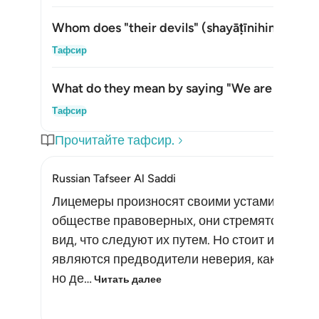
Whom does "their devils" (
shayāṭīnihim
) refer
Пока
Тафсир
What do they mean by saying "We are with yo
Пока
Тафсир
Прочитайте тафсир.
Russian Tafseer Al Saddi
Лицемеры произносят своими устами то, во ч
обществе правоверных, они стремятся пока
вид, что следуют их путем. Но стоит им уед
являются предводители неверия, как они го
но де…
Читать далее