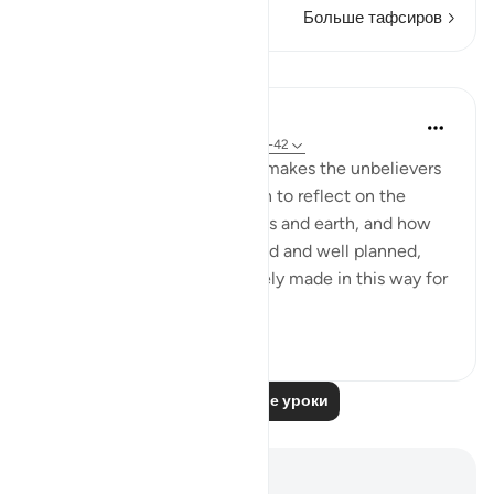
Больше тафсиров
Уроки
In the Shade of the Quran
31 неделю назад
·
Ссылка
айа 44:38-42
As this reminder in Verse 37 makes the unbelievers
shudder, they are called upon to reflect on the
perfect design of the heavens and earth, and how
the universe is finely balanced and well planned,
indicating that it is deliberately made in this way for
a part...
Узнать больше
1
0
Читать другие уроки
Заметки и размышления