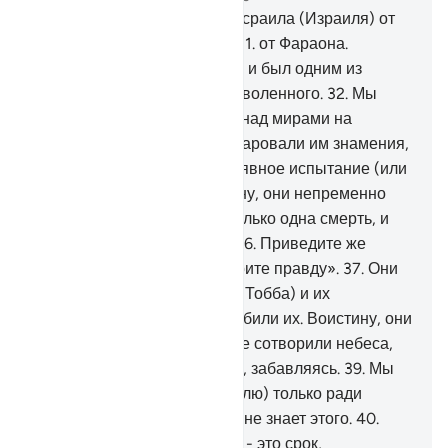
30
.
Мы уже спасли сынов Исраила (Израиля) от
унизительных страданий -
31
.
от Фараона.
Воистину, он был надменен и был одним из
преступающих границы дозволенного.
32
.
Мы
избрали их и возвысили их над мирами на
основании знания.
33
.
Мы даровали им знамения,
в которых было заключено явное испытание (или
явная милость).
34
.
Воистину, они непременно
скажут:
35
.
«Для нас есть только одна смерть, и
мы не будем воскрешены.
36
.
Приведите же
наших отцов, если вы говорите правду».
37
.
Они
лучше или же народ Тубба (Тобба) и их
предшественники? Мы погубили их. Воистину, они
были грешниками.
38
.
Мы не сотворили небеса,
землю и то, что между ними, забавляясь.
39
.
Мы
сотворили их (небеса и землю) только ради
истины, но большинство их не знает этого.
40
.
Воистину, День различения - это срок,