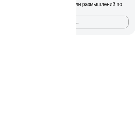
У вас нет никаких заметок или размышлений по
этому стиху.
Зафиксируйте свои мысли…
Notes
placeholders
close