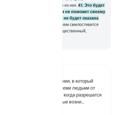
установленный для каждого из них.
41
.
Это будет
день, когда близкий ничем не поможет своему
близкому и когда помощь не будет оказана
никому,
42
.
кроме тех, над кем смилостивится
Аллах. Воистину, Он - Могущественный,
Милосердный.
-
Russian Translation ( Elmir Kuliev )
Прочитайте тафсир.
Russian Tafseer Al Saddi
Речь идет о Дне воскресения, в который
Аллах рассудит между всеми людьми от
первого до последнего, и когда разрешатся
все споры и тяжбы, которые возни…
Читать далее