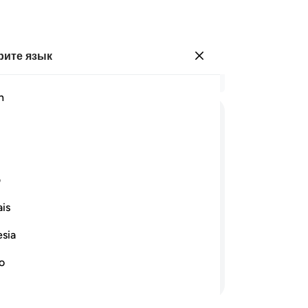
ите язык
Войти
Чи
h
Гла
86
ﲦ
ﲥ
ﲤ
ﲣ
ﲢ
ﲡ
ко
ув
ﲯ
ﲮ
ﲭ
ﲬ
По
ی
зн
is
не
и после того, как уверовали, а
яв
ринято их покаяние. Они и есть
esia
88
ве
no
Продолжить чтение
по
ра