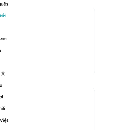
Во
guês
Во
кий
по
пр
авил на прямой путь людей, которые
их
ельствовали истинность Божьего
от
ไทย
шив свои обязательства. Такие люди
не
о поступает так, то Аллах опрокид…
e
ра
по
му
Больше тафсиров
中文
по
Размышления
-
Ru
u
Razia Zahra
ol
За
2 года назад
·
Ссылка
айа 3:86-90
У 
In the Name of Allah, the Most Merciful,
ili
эт
the Especially Merciful,
Việt
Advice to myself perchance it could