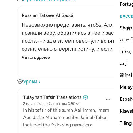
Portu
Russian Tafseer Al Saddi
русс
Невозможно представить, чтобы Аллах наст
Shqip
познали веру, обратились в нее и засвидет
ภาษา
посланника, а затем повернули вспять, нару
сознательно отвергли истину, и если кто-либ
Türkç
Читать далее
اردو
简体
Уроки
Melay
Tulayhah Tafsir Translations
Españ
2 года назад
·
Ссылка
айа 3:90
In his tafsir of this surah Aal 'Imran, Imam
Kiswah
Abu Ja'far Muhammad ibn Jarir al-Tabari
Tiếng 
included the following narration: