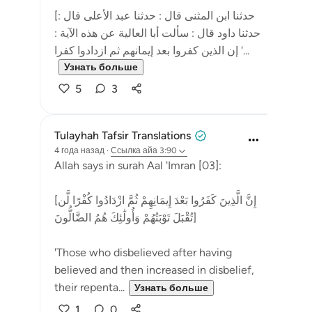
[حدثنا ابن المثنى قال : حدثنا عبد الأعلى قال :
حدثنا داود قال : سألت أبا العالية عن هذه الآية :
' إن الذين كفروا بعد إيمانهم ثم ازدادوا كفرا...
Узнать больше
5
3
Tulayhah Tafsir Translations
4 года назад
·
Ссылка
айа 3:90
Allah says in surah Aal 'Imran [03]:
[إِنَّ الَّذِينَ كَفَرُوا بَعْدَ إِيمَانِهِمْ ثُمَّ ازْدَادُوا كُفْرًا لَّن
تُقْبَلَ تَوْبَتُهُمْ وَأُولَٰئِكَ هُمُ الضَّالُّونَ]
'Those who disbelieved after having
believed and then increased in disbelief,
their repenta...
Узнать больше
1
0