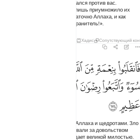
Люди сказали им: «Народ собрался против вас.
Побойтесь же их». Однако это лишь приумножило их
веру, и они сказали: «Нам достаточно Аллаха, и как
прекрасен этот Попечитель и Хранитель!».
Тафсиры
Уроки
Размышления
Хадис
Сопутствующий кон
3:174
ﱁ
ﱂ
ﱃ
ﱄ
ﱅ
ﱆ
ﱇ
انقلبوا بنعمة من الله وفضل لم يمسسهم سوء واتبعوا رضوان الله والله
َٱنقَلَبُوا۟ بِنِعْمَةٍۢ مِّنَ ٱللَّهِ وَفَضْلٍۢ لَّمْ يَمْسَسْهُمْ سُوٓءٌۭ وَٱتَّبَعُوا۟ رِضْوَٰنَ ٱللَّهِ ۗ
ﱈ
ﱉ
ﱊ
ﱋﱌ
ﱍ
ﱎ
ﱏ
ﱐ
ﱑ
Они вернулись с милостью от Аллаха и щедротами. Зло
не коснулось их, и они последовали за довольством
Аллаха. Воистину, Аллах обладает великой милостью.