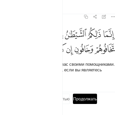
Тафсиры
Уроки
Размышления
3:175
ﱒ
ﱓ
ﱔ
ﱕ
ﱖ
ﱗ
نما ذالكم الشيطان يخوف اولياءه فلا تخافوهم وخافون ان كنتم مومنين ٧٥
ِنَّمَا ذَٰلِكُمُ ٱلشَّيْطَـٰنُ يُخَوِّفُ أَوْلِيَآءَهُۥ فَلَا تَخَافُوهُمْ وَخَافُونِ إِن كُنتُم مُّؤْمِنِينَ ٥
ﱘ
ﱙ
ﱚ
ﱛ
ﱜ
ﱝ
Это всего лишь дьявол пугает вас своими помощниками.
Не бойтесь их, а бойтесь Меня, если вы являетесь
верующими.
Тафсиры
Уроки
Размышления
Прочитать суру полностью
Продолжать