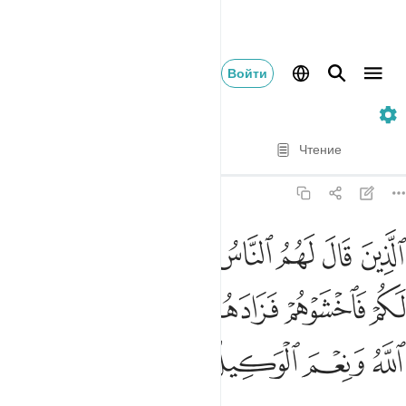
Войти
3. Ali 'Imran
Стих за стихом
Чтение
Перевод
: Эльмир Кулиев
3:173
ﳅ
ﳆ
ﳇ
ﳈ
ﳉ
ﳊ
ﳋ
ﳌ
لذين قال لهم الناس ان الناس قد جمعوا لكم فاخشوهم فزادهم ايمانا وقالو
لَّذِينَ قَالَ لَهُمُ ٱلنَّاسُ إِنَّ ٱلنَّاسَ قَدْ جَمَعُوا۟ لَكُمْ فَٱخْشَوْهُمْ
ﳍ
ﳎ
ﳏ
ﳐ
ﳑ
ﳒ
ﳓ
ﳔ
ﳕ
ﳖ