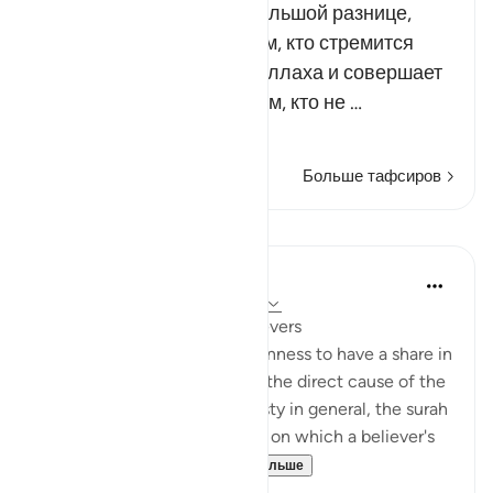
Всевышний поведал о большой разнице,
существующей между тем, кто стремится
снискать благоволение Аллаха и совершает
богоугодные деяния, и тем, кто не …
Читать далее
Больше тафсиров
Уроки
In the Shade of the Quran
31 неделю назад
·
Ссылка
айа 3:162
A Great Favour Done to Believers
Within the framework of keenness to have a share in
the spoils of war, which was the direct cause of the
defeat at Uhud, and dishonesty in general, the surah
underlines the proper values, on which a believer's
attention must be...
Узнать больше