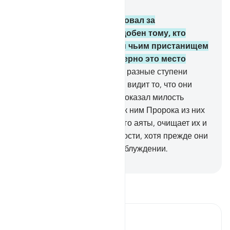
Глава 3, Страница 71, Джуз 4
162
.
Разве тот, кто последовал за
довольством Аллаха, подобен тому, кто
привел в ярость Аллаха и чьим пристанищем
будет Геенна?! Как же скверно это место
прибытия!
163
.
Они займут разные ступени
перед Аллахом, ведь Аллах видит то, что они
совершают.
164
.
Аллах уже оказал милость
верующим, когда отправил к ним Пророка из них
самих, который читает им Его аяты, очищает их и
обучает их Писанию и мудрости, хотя прежде они
находились в очевидном заблуждении.
-
Russian Translation ( Elmir Kuliev )
Прочитайте тафсир.
Russian Tafseer Al Saddi