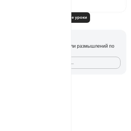
0
0
Читать другие уроки
Заметки и размышления
У вас нет никаких заметок или размышлений по
этому стиху.
Зафиксируйте свои мысли…
Notes
placeholders