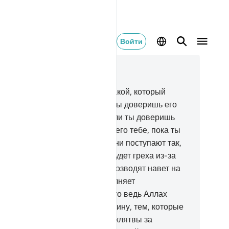
Войти
тать в контексте
ва 3, Страница 60, Джуз 3
.
Среди людей Писания есть такой, который
рнет тебе целый кантар, если ты доверишь его
у; но есть и такой, который, если ты доверишь
у всего один динар, не вернет его тебе, пока ты
 встанешь у него над душой. Они поступают так,
тому что говорят: «На нас не будет греха из-за
их невежд». Они сознательно возводят навет на
лаха.
76
.
О нет! Если кто выполняет
язательство и боится Аллаха, то ведь Аллах
бит богобоязненных.
77
.
Воистину, тем, которые
одают завет с Аллахом и свои клятвы за