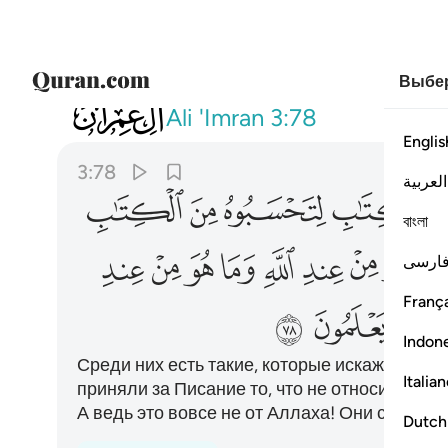
Выбер
003
وان منهم لفريقا يلوون السنتهم بالكتا
Ali 'Imran
3:78
Englis
3:78
العربية
ﱆ
ﱇ
ﱈ
ﱉ
বাংলা
ﱏ
ﱐ
ﱑ
ﱒ
ﱓ
ﱔ
ﱕ
ﱖ
ارسی
França
ﱜ
ﱝ
ﱞ
Indon
Среди них есть такие, которые искажают Пи
Italia
приняли за Писание то, что не относится к н
А ведь это вовсе не от Аллаха! Они сознате
Dutch