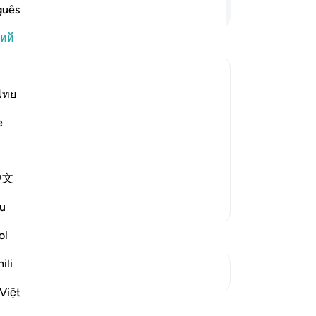
ни
Продолжить чтение
guês
Ал
кий
ни
уг
ес
яз
ไทย
искажают писание Аллаха и читают
не
ова за Небесное Откровение. Они
e
Ал
 ограничиваются этим чудовищным
со
о их измышления взяты из
-
Ru
中文
За
Больше тафсиров
u
У 
ol
эт
ili
См. Перекрестки
Việt
Размышления