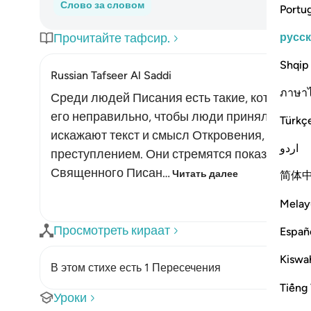
Слово за словом
Portu
русс
Прочитайте тафсир.
Shqip
Russian Tafseer Al Saddi
ภาษา
Среди людей Писания есть такие, которые 
его неправильно, чтобы люди приняли их сл
Türkç
искажают текст и смысл Откровения, но не
اردو
преступлением. Они стремятся показать, чт
Священного Писан…
Читать далее
简体
Melay
Просмотреть кираат
Españ
Kiswah
В этом стихе есть 1 Пересечения
Tiếng 
Уроки