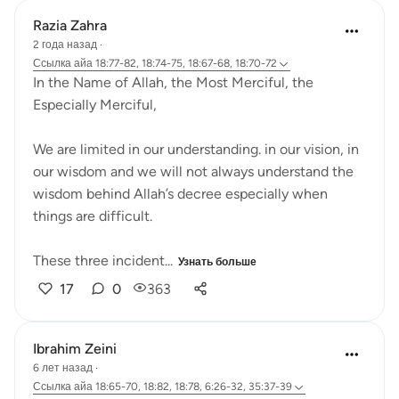
Razia Zahra
2 года назад
·
Ссылка
айа 18:77-82, 18:74-75, 18:67-68, 18:70-72
In the Name of Allah, the Most Merciful, the
Especially Merciful,
We are limited in our understanding. in our vision, in
our wisdom and we will not always understand the
wisdom behind Allah’s decree especially when
things are difficult.
These three incident...
Узнать больше
17
0
363
Ibrahim Zeini
6 лет назад
·
Ссылка
айа 18:65-70, 18:82, 18:78, 6:26-32, 35:37-39