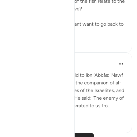
- In what way does the story of the fish relate to the
story of the fellows of the cave?
- Why did Moses and his servant want to go back to
...
Узнать больше
6
0
694
Prophetic Commentary
8 лет назад
·
Ссылка
айа 18:60-82
Sa‘eed b. Jubayr narrates: I said to Ibn ‘Abbâs: 'Nawf
al-Bakkâli claims that Moses, the companion of al-
Khadhir, is not the same Moses of the Israelites, and
that he is a different Moses.' He said: 'The enemy of
Allah has lied! Ubay b. Ka‘b narrated to us fro...
Узнать больше
0
0
286