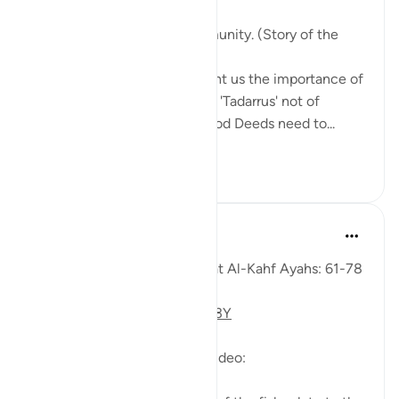
1. Tie your heart to the community. (Story of the
youths of the Cave)
The youths of the Cave taught us the importance of
keeping with good company. 'Tadarrus' not of
recitation but Tadarrus of Good Deeds need to...
Узнать больше
15
4
373
Fadel Soliman
6 лет назад
·
Ссылка
айа 18:61-78
Taddabor (Pondering) of Surat Al-Kahf Ayahs: 61-78
https://youtu.be/gkeAPcwx-3Y
Questions answered in this video: