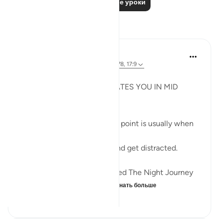
Читать другие уроки
Размышления
Syaari Ab Rahman
в прошлом году
·
Ссылка
айа 18:60-78, 17:9
JUZ 15
THE LIGHT THAT REJUVENATES YOU IN MID
RAMADHAN
In any endeavour, the middle point is usually when
you start to lose your zeal.
You start to lose focus and and get distracted.
Just like how Allah SWT Gifted The Night Journey
and Ascension in the mid...
Узнать больше
6
0
222