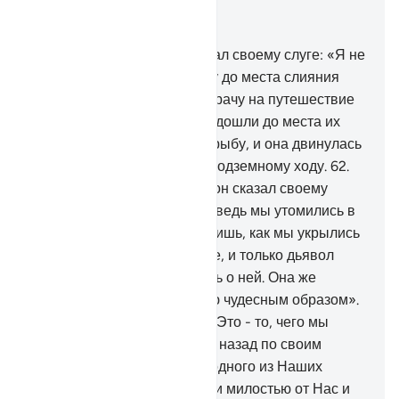
Читать в контексте
Глава 18, Страница 301, Джуз 15
60
.
Вот Муса (Моисей) сказал своему слуге: «Я не
остановлюсь, пока не дойду до места слияния
двух морей или пока не потрачу на путешествие
долгие годы».
61
.
Когда они дошли до места их
слияния, они забыли свою рыбу, и она двинулась
в путь по морю, словно по подземному ходу.
62
.
Когда они прошли дальше, он сказал своему
слуге: «Подавай наш обед, ведь мы утомились в
пути».
63
.
Он сказал: «Помнишь, как мы укрылись
под скалой? Я забыл о рыбе, и только дьявол
заставил меня не вспомнить о ней. Она же
отправилась в путь по морю чудесным образом».
64
.
Муса (Моисей) сказал: «Это - то, чего мы
желали!» - и они вернулись назад по своим
следам.
65
.
Они встретили одного из Наших
рабов, которого Мы одарили милостью от Нас и