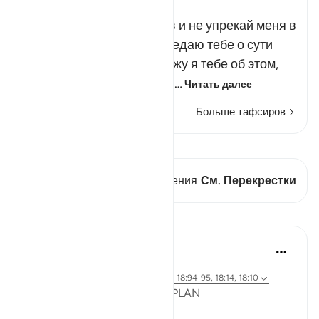
Russian Tafseer Al Saddi
Не задавай мне вопросов и не упрекай меня в
содеянном, пока я не поведаю тебе о сути
происходящего. А расскажу я тебе об этом,
когда наступит подходящ…
Читать далее
Больше тафсиров
Просмотреть кираат
В этом стихе есть 1 Пересечения
См. Перекрестки
Уроки
Syaari Ab Rahman
в прошлом году
·
Ссылка
айа 18:65-70, 18:37-40, 18:16, 18:94-95, 18:14, 18:10
POST RAMADHAN ACTION PLAN
4 Deeds From AL KAHFI