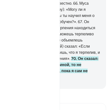
обучили из того, что Нам известно.
66
.
Муса
(Моисей) сказал ему (Хадиру): «Могу ли я
последовать за тобой, чтобы ты научил меня о
прямом пути тому, чему ты обучен?».
67
.
Он
сказал: «У тебя не хватит терпения находиться
рядом со мной.
68
.
Как ты сможешь терпеливо
относиться к тому, что ты не объемлешь
знанием?».
69
.
Муса (Моисей) сказал: «Если
Аллах пожелает, то ты увидишь, что я терпелив, и
я не ослушаюсь твоего веления».
70
.
Он сказал:
«Если ты последуешь за мной, то не
спрашивай меня ни о чем, пока я сам не
поведаю тебе об этом».
-
Russian Translation ( Elmir Kuliev )
Прочитайте тафсир.