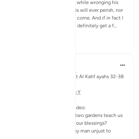
'And he entered his property, while wronging his
soul, saying, 'I do not think this will ever perish, nor
do I think the Hour will ˹ever˺ come. And if in fact I
am returned to my Lord, I will definitely get a f...
Узнать больше
28
3
Fadel Soliman
6 лет назад
·
Ссылка
айа 18:32-38
Taddabor (pondering) of Surat Al Kahf ayahs 32-38
https://youtu.be/CDl39uVLO-Y
Questions answered in this video:
- What does the story of the two gardens teach us
about the ultimate source of our blessings?
- In what way was the wealthy man unjust to
himse...