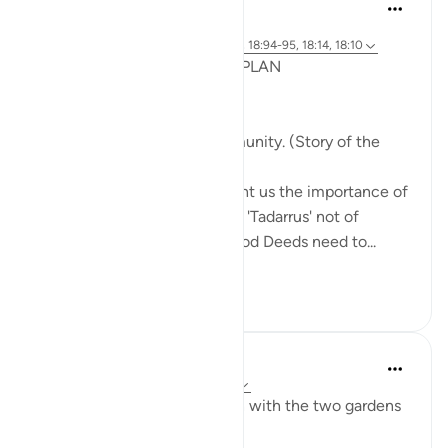
Syaari Ab Rahman
в прошлом году
·
Ссылка
айа 18:65-70, 18:37-40, 18:16, 18:94-95, 18:14, 18:10
POST RAMADHAN ACTION PLAN
4 Deeds From AL KAHFI
1. Tie your heart to the community. (Story of the
youths of the Cave)
The youths of the Cave taught us the importance of
keeping with good company. 'Tadarrus' not of
recitation but Tadarrus of Good Deeds need to...
Узнать больше
15
4
J Yousef
3 года назад
·
Ссылка
айа 18:35-38
Some reflections on the man with the two gardens