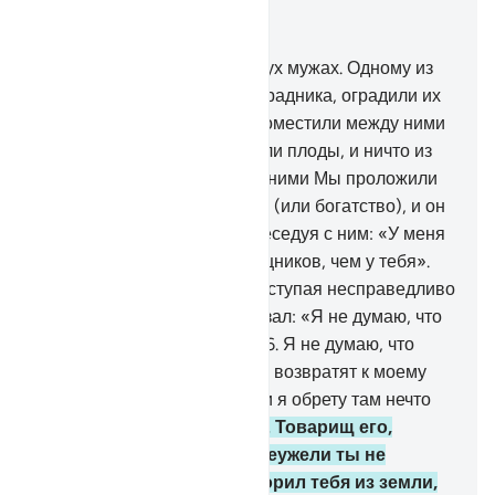
Читать в контексте
Глава 18, Страница 298, Джуз 15
32
.
Приведи им притчу о двух мужах. Одному из
них Мы устроили два виноградника, оградили их
финиковыми пальмами и поместили между ними
ниву.
33
.
Оба сада приносили плоды, и ничто из
них не пропадало, а между ними Мы проложили
реку.
34
.
У него были плоды (или богатство), и он
сказал своему товарищу, беседуя с ним: «У меня
больше имущества и помощников, чем у тебя».
35
.
Он вошел в свой сад, поступая несправедливо
по отношению к себе, и сказал: «Я не думаю, что
он когда-нибудь исчезнет.
36
.
Я не думаю, что
настанет Час. Если же меня возвратят к моему
Господу, то по возвращении я обрету там нечто
еще более прекрасное».
37
.
Товарищ его,
беседуя с ним, сказал: «Неужели ты не
веруешь в Того, Кто сотворил тебя из земли,