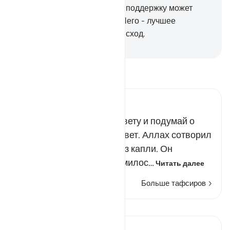
44
.
В таких случаях оказать поддержку может
только Истинный Аллах. У Него - лучшее
вознаграждение и лучший исход.
-
Russian Translation ( Elmir Kuliev )
Прочитайте тафсир.
Russian Tafseer Al Saddi
Прислушайся к моему совету и подумай о
том, как ты появился на свет. Аллах сотворил
тебя из праха, а потом - из капли. Он
сотворил тебя по Своей милос…
Читать далее
Больше тафсиров
Уроки