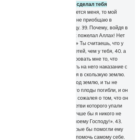
потом - из капли, а потом сделал тебя
мужчиной?
38
.
Что же касается меня, то мой
Господь - Аллах, и я никого не приобщаю в
сотоварищи к моему Господу.
39
.
Почему, войдя в
свой сад, ты не сказал: «Так пожелал Аллах! Нет
мощи, кроме как от Аллаха!» Ты считаешь, что у
меня меньше богатства и детей, чем у тебя,
40
.
а
ведь мой Господь может даровать мне то, что
лучше твоего сада, и наслать на него наказание с
неба, и тогда он превратится в скользкую землю.
41
.
Или же воды его уйдут под землю, и ты не
сможешь достать их».
42
.
Его плоды погибли, и он
стал ударять себя по рукам, сожалея о том, что он
потратил на виноградник, ветви которого упали
на трельяжи. Он сказал: «Лучше бы я никого не
приобщал в сотоварищи к моему Господу!».
43
.
Не было у него людей, которые бы помогли ему
вместо Аллаха, и он не мог помочь самому себе.