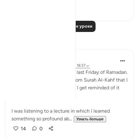
Узнать больше
2
0
Читать другие уроки
Размышления
Muniba Ansari
21 неделю назад
·
Ссылка
айа 18:34, 18:37
SubhanAllah, it is already the last Friday of Ramadan.
I wanted to share a benefit from Surah Al-Kahf that I
learned 2 Ramadans ago, and I get reminded of it
every Friday when I read it.
I was listening to a lecture in which I learned
something so profound ab...
Узнать больше
14
0