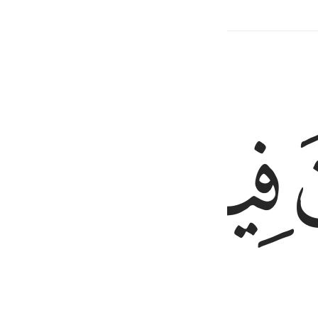
ираат
Сопутствующий контент
ﳋ
ﳌ
ﳍ