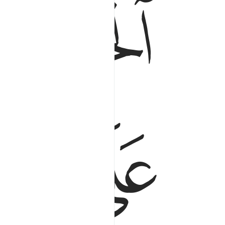
ﲭ
ﲮ
ﲱ
ﲲ