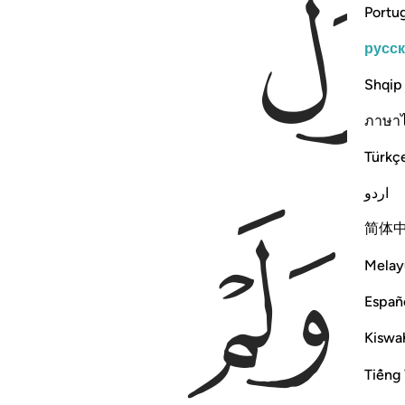
Portu
русс
Shqip
ภาษา
Türkç
اردو
ﲴ
简体
Melay
Españ
Kiswah
Tiếng 