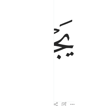
ﲵ
ﲶ
правды,