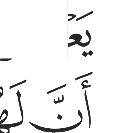
ﳃ
ﳅ
ﳆ