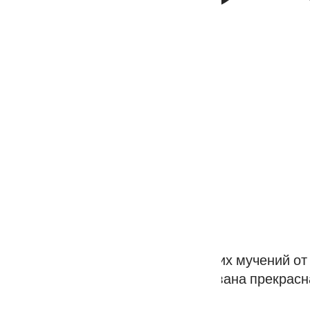
 предостеречь неверующих от тяжких мучений от
лагую весть о том, что им уготована прекрасн