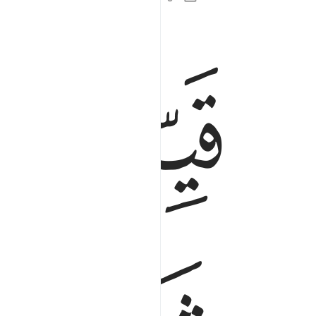
ﲺ
ﲻ
قيما لينذر باسا شديدا من لدنه ويبشر المومنين الذ
قَيِّمًۭا لِّيُنذِرَ بَأْسًۭا شَدِيدًۭا مِّن لَّدُنْهُ وَيُبَشِّرَ ٱلْم