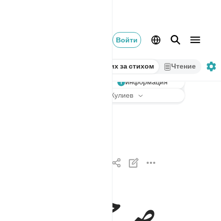
Войти
Стих за стихом
Чтение
информация
Слушать
Перевод
: Эльмир Кулиев
الحمد لله الذي انزل على عبده الكتاب ولم يجعل له
ٱلْحَمْدُ لِلَّهِ ٱلَّذِىٓ أَنزَلَ عَلَىٰ عَبْدِهِ ٱلْكِتَـٰبَ وَلَمْ يَجْ