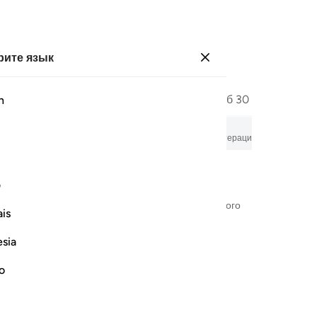
ите язык
Войти
Страница
293
Джуз
15
/
Хизб
30
h
иром, аудиозаписью, пословным толкованием и транслитерацией.
ف
Во имя Аллаха — Милостивого, Милосердного
is
esia
no
 عوجا ١
عَل لَّهُۥ عِوَجَاۜ ١