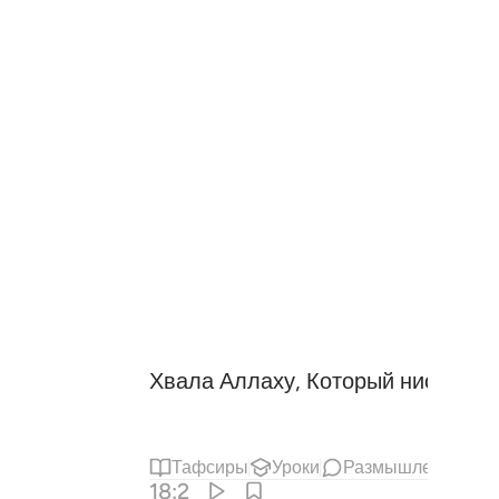
Хвала Аллаху, Который ниспосла
Тафсиры
Уроки
Размышления
С
18:2