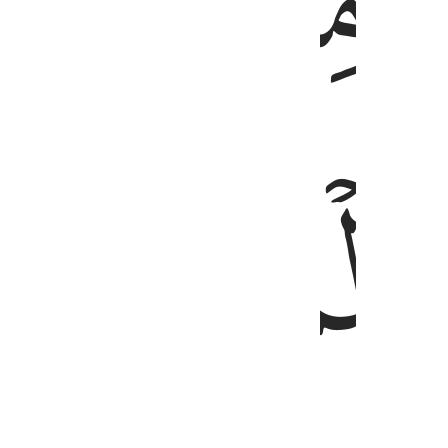
ﲾ
ﲿ
ﳁ