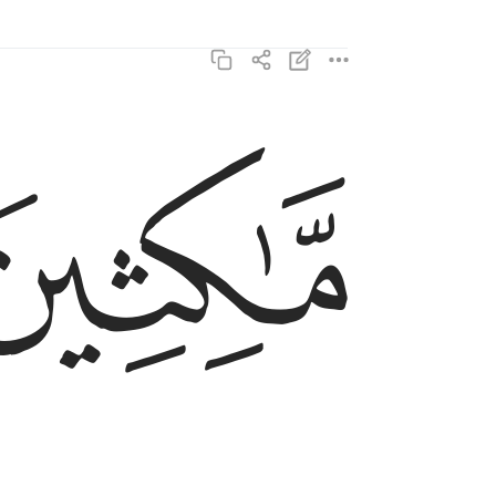
ﳊ
ماكثين فيه ابدا ٣
مَّـٰكِثِينَ فِيهِ أَبَدًۭا ٣