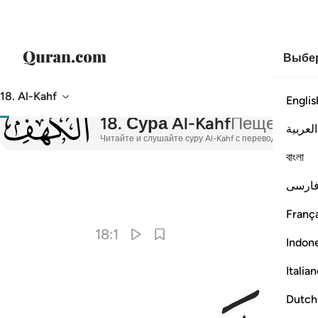
Выбер
18. Al-Kahf
Englis
018
18
.
Сура Al-Kahf
Пещера
العربية
Читайте и слушайте суру Al-Kahf с переводом, тафс
বাংলা
ارسی
França
18:1
Indon
Italia
Dutch