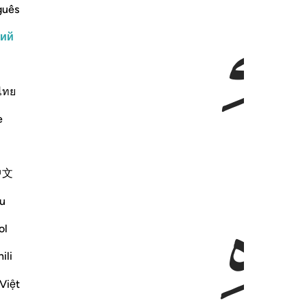
ﲯ
ﲰ
guês
кий
ไทย
e
ﲳ
中文
u
ol
ili
Việt