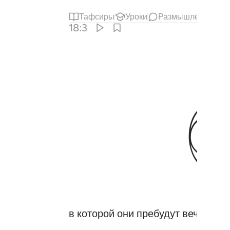
Тафсиры
Уроки
Размышления
К
18:3
в которой они пребудут вечно,