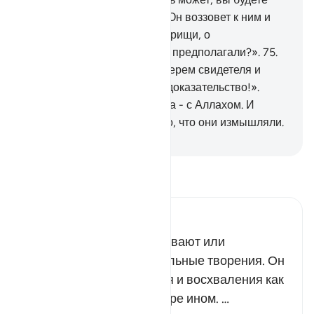
благодарны.
74
.
В тот день Он воззовет к ним и
скажет: «Где же Мои сотоварищи, о
существовании которых вы предполагали?».
75
.
Из каждой общины Мы выберем свидетеля и
скажем: «Приведите ваше доказательство!».
Тогда они узнают, что истина - с Аллахом. И
покинет их (или исчезнет) то, что они измышляли.
-
Russian Translation ( Elmir Kuliev )
Прочитайте тафсир.
Russian Tafseer Al Saddi
Ему ведомо все, что скрывают или
обнародуют люди и остальные творения. Он
один достоин поклонения и восхваления как
в земном мире, так и в мире ином. …