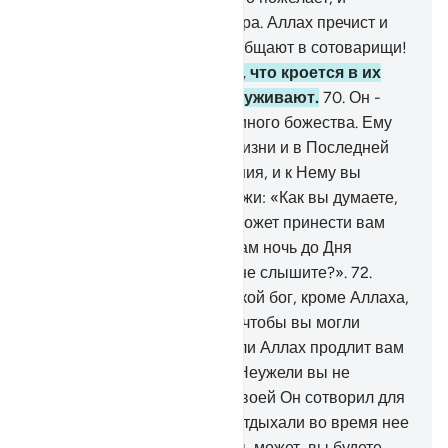
избирает, но у них нет выбора. Аллах пречист и
превыше тех, кого они приобщают в сотоварищи!
69
.
Твой Господь знает то, что кроется в их
груди, и то, что они обнаруживают.
70
.
Он -
Аллах, кроме Которого нет иного божества. Ему
надлежит хвала в первой жизни и в Последней
жизни. Он принимает решения, и к Нему вы
будете возвращены.
71
.
Скажи: «Как вы думаете,
какой бог, кроме Аллаха, сможет принести вам
свет, если Аллах продлит вам ночь до Дня
воскресения? Неужели вы не слышите?».
72
.
Скажи: «Как вы думаете, какой бог, кроме Аллаха,
сможет принести вам ночь, чтобы вы могли
отдохнуть во время нее, если Аллах продлит вам
день до Дня воскресения? Неужели вы не
видите?».
73
.
По милости Своей Он сотворил для
вас ночь и день, чтобы вы отдыхали во время нее
и искали Его милость, - быть может, вы будете