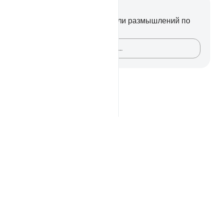
Заметки и размышления
У вас нет никаких заметок или размышлений по
этому стиху.
Зафиксируйте свои мысли…
Notes
placeholders
close