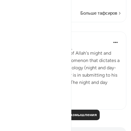
Читать далее
Больше тафсиров
Размышления
Hana Alasry
6 лет назад
·
Ссылка
айа 28:65-75
These verses are a reminder of Allah's might and
power. The very natural phenomenon that dictates a
huge part of our human physiology (night and day-
circadian rhythm). Our power is in submitting to his
power. Control is an illusion. The night and day
doesn't ...
Узнать больше
3
0
Читайте другие размышления