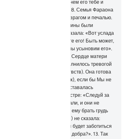
йся и не печалься, ибо Мы вернем его тебе и
елаем одним из посланников».
8
.
Семья Фараона
добрала его, чтобы он стал их врагом и печалью.
истину, Фараон, Хаман и их воины были
ешниками.
9
.
Жена Фараона сказала: «Вот услада
ей для меня и тебя. Не убивайте его! Быть может,
 принесет нам пользу, или же мы усыновим его».
и ни о чем не подозревали.
10
.
Сердце матери
сы (Моисея) опустело (переполнилось тревогой
оказалось лишено всех иных чувств). Она готова
ла раскрыть его (свой поступок), если бы Мы не
репили ее сердце, чтобы она оставалась
рующей.
11
.
Она сказала его сестре: «Следуй за
м». Она наблюдала за ним издали, и они не
мечали этого.
12
.
Мы запретили ему брать грудь
рмилиц, пока она (сестра Мусы) не сказала:
оказать ли вам семью, которая будет заботиться
нем для вас и будет желать ему добра?».
13
.
Так