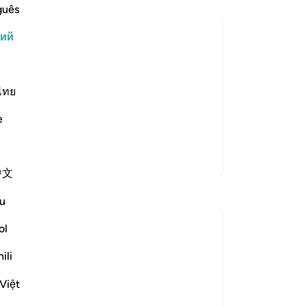
бо
guês
сд
кий
по
Во
 словами о том, что последний
гр
царством, обладал огромной властью
оч
ไทย
родило в нем высокомерие и
он
авило его выше остальных. Фараон
e
Он
Му
и 
Больше тафсиров
中文
бы
Размышления
ук
u
ве
Fariha Guncha
ни
ol
6 недель назад
·
Ссылка
айа 28:8-9, 28:4
за
The ultimate irony of Ashura is our
ili
ко
perception of it. We remember it as the
«П
Việt
day victory was written for Musa (AS),
о 
when in reality, that victory had been