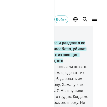
Войти
тать в контексте
ва 28, Страница 385, Джуз 20
Фараон возгордился на земле и разделил ее
телей на группы. Одних он ослаблял, убивая
 сыновей и оставляя в живых их женщин.
истину, он был одним из тех, кто
спространял нечестие.
5
.
Мы пожелали оказать
лость тем, кто был унижен на земле, сделать их
едводителями и наследниками,
6
.
даровать им
асть на земле и показать Фараону, Хаману и их
инам то, чего они остерегались.
7
.
Мы внушили
тери Мусы (Моисея): «Корми его грудью. Когда же
анешь опасаться за него, то брось его в реку. Не