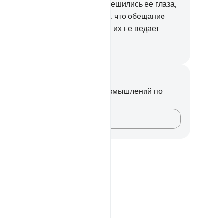
 вернули его матери, чтобы утешились ее глаза,
обы она не печалилась и знала, что обещание
лаха истинно. Но большинство их не ведает
го.
ssian Translation ( Elmir Kuliev )
метки и размышления
вас нет никаких заметок или размышлений по
ому стиху.
Зафиксируйте свои мысли…