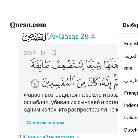
Выбер
028
ان فرعون علا في الارض وجعل اهلها 
Al-Qasas
28:4
Englis
28:4
العربية
ﲤ
ﲥ
ﲦ
ﲧ
বাংলা
ﲭ
ﲮ
ﲯ
ﲰ
ﲱ
ﲲ
ارسی
França
Фараон возгордился на земле и разделил ее
ослаблял, убивая их сыновей и оставляя в 
Indon
одним из тех, кто распространял нечестие.
Italia
Слово за словом
Dutch
Прочитайте тафсир.