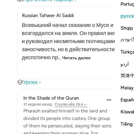
Portu
Russian Tafseer Al Saddi
русс
Всевышний начал сказание о Мусе и Фараоне
Shqip
возгордился на земле. Он правил великим 
ภาษา
и руководил несметными полчищами. Это по
заносчивость, но в действительности не ст
Türkç
деспотично пр…
Читать далее
اردو
简体
Уроки
Melay
In the Shade of the Quran
Españ
31 неделю назад
·
Ссылка
айа 28:4
Pharaoh exalted himself in the land and
Kiswah
divided its people into castes. One group
Tiếng 
of them he persecuted, slaying their sons
and keeping their women alive. For