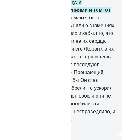
обы опровергнуть ими истину, и
смехаются над Моими знамениями и тем, от
го их предостерегают.
57
.
Кто может быть
справедливее того, кому напомнили о знамениях
о Господа, а он отвернулся от них и забыл то, что
вершили его руки? Мы накинули на их сердца
крывала, чтобы они не постигли его (Коран), а их
и поражены глухотой. Если даже ты призовешь
 на прямой путь, они никогда не последуют
ямым путем.
58
.
Твой Господь - Прощающий,
ладающий милосердием. Если бы Он стал
казывать их за то, что они приобрели, то ускорил
 их мучения, но для них назначен срок, и они не
йдут от него спасения.
59
.
Мы погубили эти
рода, когда они стали поступать несправедливо, и
тановили для их погибели срок.
ssian Translation ( Elmir Kuliev )