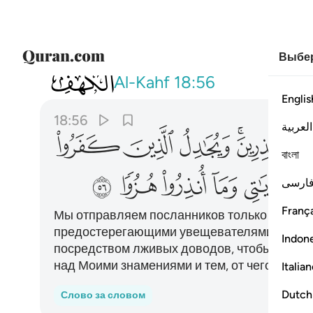
Выбер
018
وما نرسل المرسلين الا مبشرين ومنذرين
Al-Kahf
18:56
Englis
18:56
العربية
ﱪﱫ
ﱬ
ﱭ
ﱮ
বাংলা
ﱵ
ﱶ
ﱷ
ﱸ
ﱹ
ارسی
França
Мы отправляем посланников только добрым
предостерегающими увещевателями. Одна
Indon
посредством лживых доводов, чтобы опрове
над Моими знамениями и тем, от чего их пр
Italia
Dutch
Слово за словом