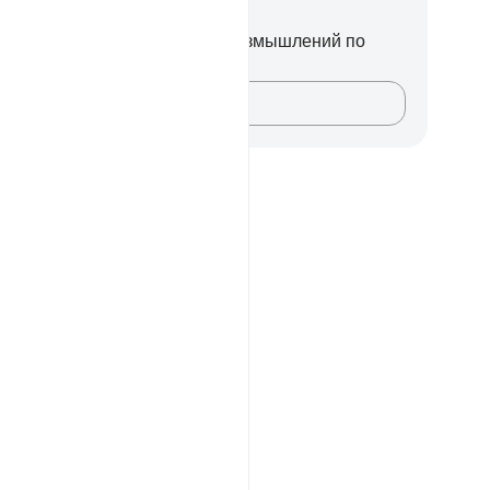
метки и размышления
вас нет никаких заметок или размышлений по
ому стиху.
Зафиксируйте свои мысли…