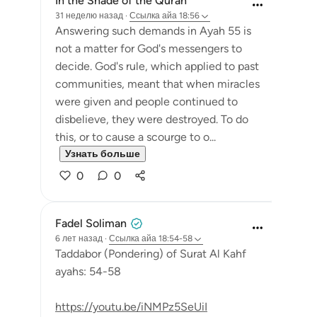
In the Shade of the Quran
31 неделю назад
·
Ссылка
айа 18:56
Answering such demands in Ayah 55 is
not a matter for God's messengers to
decide. God's rule, which applied to past
communities, meant that when miracles
were given and people continued to
disbelieve, they were destroyed. To do
this, or to cause a scourge to o...
Узнать больше
0
0
Fadel Soliman
6 лет назад
·
Ссылка
айа 18:54-58
Taddabor (Pondering) of Surat Al Kahf
ayahs: 54-58
https://youtu.be/iNMPz5SeUiI