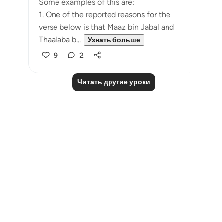
Some examples of this are:
1. One of the reported reasons for the
verse below is that Maaz bin Jabal and
Thaalaba b...
Узнать больше
9
2
Читать другие уроки
Notes
placeholders
close