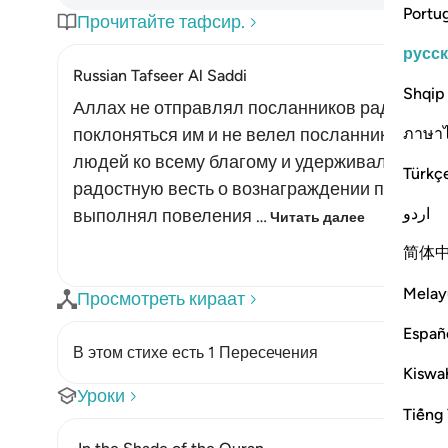
Portu
Прочитайте тафсир.
русс
Russian Tafseer Al Saddi
Shqip
Аллах не отправлял посланников ради заба
ภาษา
поклоняться им и не велел посланникам при
людей ко всему благому и удерживали их от
Türkç
радостную весть о вознаграждении при жизни
اردو
выполнял повеления …
Читать далее
简体
Melay
Просмотреть кираат
Españ
В этом стихе есть 1 Пересечения
Kiswah
Уроки
Tiếng 