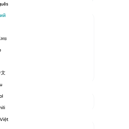
чт
guês
на
кий
че
не
вы, не требовал от людей
ег
со
ไทย
зывать к этому. Они призывали
по
 всего греховного, сообщали
e
уш
 на земле и после смерти тем, кто
их
пр
中文
Больше тафсиров
Об
на
u
бы
на
ol
См. Перекрестки
го
ili
ус
Размышления
-
Ru
Việt