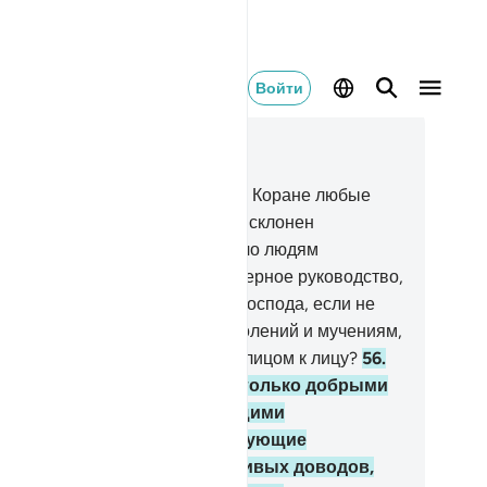
Войти
тать в контексте
ва 18, Страница 300, Джуз 15
.
Мы разъяснили людям в этом Коране любые
итчи, но человек больше всего склонен
епираться.
55
.
Что же помешало людям
еровать, когда к ним явилось верное руководство,
попросить прощения у своего Господа, если не
ремление к участи первых поколений и мучениям,
торые предстанут перед ними лицом к лицу?
56
.
 отправляем посланников только добрыми
стниками и предостерегающими
ещевателями. Однако неверующие
епираются посредством лживых доводов,