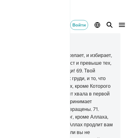
Войти
тать в контексте
ва 28, Страница 394, Джуз 20
.
Твой Господь создает, что пожелает, и избирает,
 у них нет выбора. Аллах пречист и превыше тех,
го они приобщают в сотоварищи!
69
.
Твой
сподь знает то, что кроется в их груди, и то, что
и обнаруживают.
70
.
Он - Аллах, кроме Которого
т иного божества. Ему надлежит хвала в первой
зни и в Последней жизни. Он принимает
шения, и к Нему вы будете возвращены.
71
.
ажи: «Как вы думаете, какой бог, кроме Аллаха,
ожет принести вам свет, если Аллах продлит вам
чь до Дня воскресения? Неужели вы не