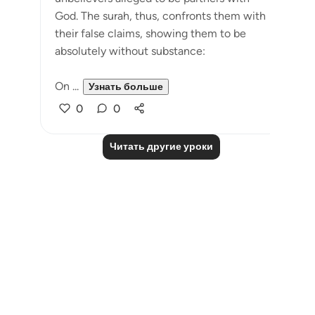
God. The surah, thus, confronts them with
their false claims, showing them to be
absolutely without substance:
On ...
Узнать больше
0
0
Читать другие уроки
Notes
placeholders
close