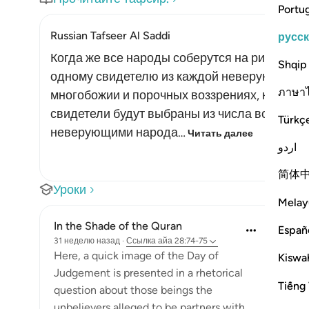
Portu
Russian Tafseer Al Saddi
русс
Когда же все народы соберутся на ристали
Shqip
одному свидетелю из каждой неверующей о
ภาษา
многобожии и порочных воззрениях, которые
свидетели будут выбраны из числа вождей и
Türkç
неверующими народа…
Читать далее
اردو
简体
Уроки
Melay
In the Shade of the Quran
Españ
31 неделю назад
·
Ссылка
айа 28:74-75
Here, a quick image of the Day of
Kiswah
Judgement is presented in a rhetorical
Tiếng 
question about those beings the
unbelievers alleged to be partners with