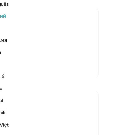
сл
guês
кр
кий
мо
ва
ще, Всевышний Аллах выберет по
ви
бщины, и они поведают Аллаху о
ва
ไทย
 исповедовали их собратья. Эти
ис
 старейшин, которые правили
e
бл
ск
ко
Больше тафсиров
中文
об
Размышления
«П
u
уз
Hana Alasry
(и
ol
6 лет назад
·
Ссылка
айа 28:65-75
-
Ru
These verses are a reminder of Allah's
ili
might and power. The very natural
За
Việt
phenomenon that dictates a huge part of
У 
our human physiology (night and day-