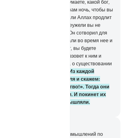
ышите?».
72
.
Скажи: «Как вы думаете, какой бог,
оме Аллаха, сможет принести вам ночь, чтобы вы
гли отдохнуть во время нее, если Аллах продлит
м день до Дня воскресения? Неужели вы не
дите?».
73
.
По милости Своей Он сотворил для
с ночь и день, чтобы вы отдыхали во время нее и
кали Его милость, - быть может, вы будете
агодарны.
74
.
В тот день Он воззовет к ним и
ажет: «Где же Мои сотоварищи, о существовании
торых вы предполагали?».
75
.
Из каждой
щины Мы выберем свидетеля и скажем:
риведите ваше доказательство!». Тогда они
нают, что истина - с Аллахом. И покинет их
ли исчезнет) то, что они измышляли.
ssian Translation ( Elmir Kuliev )
метки и размышления
вас нет никаких заметок или размышлений по