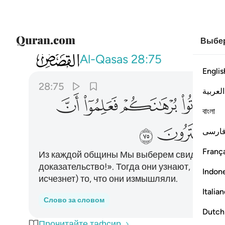
Выбер
028
ونزعنا من كل امة شهيدا فقلنا هاتوا بره
Al-Qasas
28:75
Englis
28:75
العربية
ﲊ
ﲋ
ﲌ
ﲍ
বাংলা
ﲔ
ﲕ
ارسی
França
Из каждой общины Мы выберем свидетеля и
доказательство!». Тогда они узнают, что ист
Indon
исчезнет) то, что они измышляли.
Italia
Слово за словом
Dutch
Прочитайте тафсир.