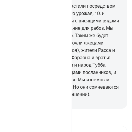
благословенную воду и взрастили посредством
нее сады и зерна собранного урожая,
10
.
и
высокие финиковые пальмы с висящими рядами
плодами.
11
.
Таково пропитание для рабов. Мы
оживили ею мертвую землю. Таким же будет
выход из могил!
12
.
До них сочли лжецами
посланников народ Нуха (Ноя), жители Расса и
самудяне,
13
.
адиты, народ Фараона и братья
Лута (Лота),
14
.
жители Айки и народ Тубба
(Тобба). Все они сочли лжецами посланников, и
сбылась Моя угроза.
15
.
Разве Мы изнемогли
после первого сотворения? Но они сомневаются
в новом сотворении (воскрешении).
-
Russian Translation ( Elmir Kuliev )
Прочитайте тафсир.