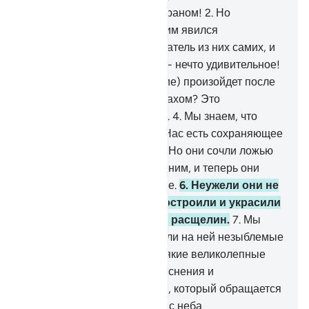
1
.
Каф. Клянусь славным Кораном!
2
.
Но
удивились они тому, что к ним явился
предостерегающий увещеватель из них самих, и
неверующие сказали: «Это - нечто удивительное!
3
.
Неужели это (воскрешение) произойдет после
того, как умрем и станем прахом? Это
возвращение невероятно!».
4
.
Мы знаем, что
земля отнимает от них, и у Нас есть сохраняющее
(или хранимое) Писание.
5
.
Но они сочли ложью
истину, когда она явилась к ним, и теперь они
находятся в замешательстве.
6
.
Неужели они не
смотрели на то, как Мы построили и украсили
небо над ними? В нем нет расщелин.
7
.
Мы
простерли землю, установили на ней незыблемые
горы и взрастили на ней всякие великолепные
пары растений
8
.
для разъяснения и
напоминания каждому рабу, который обращается
к Аллаху.
9
.
Мы ниспослали с неба