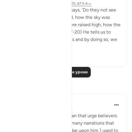
Ссылка
айа 3:190-191, 50:6-8, 88:17-20, 67:3-4
In Surah al-Ghashiyah, Allah says, 'Do they not see
how the camels were formed, how the sky was
lifted, how the mountains were raised high, how the
earth was spread out?' (88:17-20) He tells us to
reflect on the world around us and by doing so, we
are able to ...
Узнать больше
31
1
Читать другие уроки
Размышления
Mahmoud Menshawy
в прошлом году
·
Ссылка
айа 50:6
There are many verses in Quran that urge believers
to look at sky. There are also many narrations that
prophet Mohammed ( peace be upon him ) used to