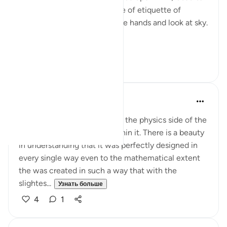
look at the sky a lot. Even one of etiquette of
supplication ( dua’a) is to raise hands and look at sky.
Ey...
Узнать больше
24
12
Nur A
2 года назад
·
Ссылка
айа 50:6
50:11 allows me to reflect on the physics side of the
night sky and the beauty within it. There is a beauty
in understanding that it was perfectly designed in
every single way even to the mathematical extent
the was created in such a way that with the
slightes...
Узнать больше
4
1