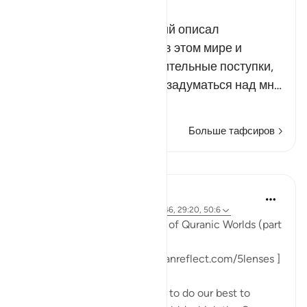
Russian Tafseer Al Saddi
После того как Всевышний описал
положение неверующих в этом мире и
упрекнул их за их отвратительные поступки,
Он призвал Своих рабов задуматься над мн…
Читать далее
Больше тафсиров
Уроки
Sohaib Saeed
3 года назад
·
Ссылка
айа 3:137, 22:46, 29:20, 50:6
#FiveLenses
Day 9: The Lens of Quranic Worlds (part
3)
[ Follow the series: www.quranreflect.com/5lenses ]
When I tell you that we need to do our best to