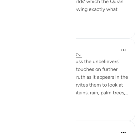
immerse ourselves in the 'worlds' which the Quran
presents to us, I am only following exactly what
numero...
Узнать больше
20
1
In the Shade of the Quran
31 неделю назад
·
Ссылка
айа 50:6-7
As the surah prepares to discuss the unbelievers'
objections to resurrection, it touches on further
aspects of the fundamental truth as it appears in the
structure of the universe. It invites them to look at
the heavens, the earth, mountains, rain, palm trees,...
Узнать больше
0
0
Abdul Nasir Jangda
5 лет назад
·