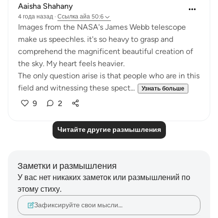
Aaisha Shahany
4 года назад
·
Ссылка
айа 50:6
Images from the NASA's James Webb telescope
make us speechles. it's so heavy to grasp and
comprehend the magnificent beautiful creation of
the sky. My heart feels heavier.
The only question arise is that people who are in this
field and witnessing these spect...
Узнать больше
9
2
Читайте другие размышления
Заметки и размышления
У вас нет никаких заметок или размышлений по
этому стиху.
Зафиксируйте свои мысли…