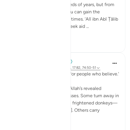
💭 You will not live for hundreds of years, but from
the stories in Allah’s Book, you can gain the
experience of a thousand lifetimes. ‘Alī ibn Abī Ṭālib
(rA) would tell the people, 'Seek aid ...
Узнать больше
7
0
When the Stars Prostrated
5 лет назад
·
Ссылка
айа 62:5, 12:111, 17:82, 74:50-51
'...and a guidance and mercy for people who believe.'
💭 People who stand before Allah’s revealed
guidance are of different classes. Some turn away in
aversion to it, 'as if they were frightened donkeys—
fleeing from a lion' [74:50-51]. Others carry
revelation...
Узнать больше
2
0