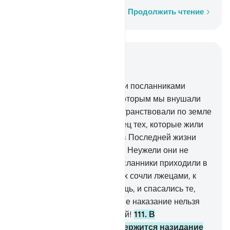
Слово за словом
Продолжить чтение
Читать в контексте
Глава 12, Страница 248, Джуз 13
109
.
До тебя Мы направляли посланниками
только мужей из селений, которым мы внушали
откровение. Разве они не странствовали по земле
и не видели, каким был конец тех, которые жили
до них? Воистину, обитель в Последней жизни
лучше для богобоязненных. Неужели они не
разумеют?
110
.
Когда же посланники приходили в
отчаяние и понимали, что их сочли лжецами, к
ним приходила Наша помощь, и спасались те,
кого Мы хотели спасти. Наше наказание нельзя
отвратить от грешных людей!
111
.
В
повествовании о них содержится назидание