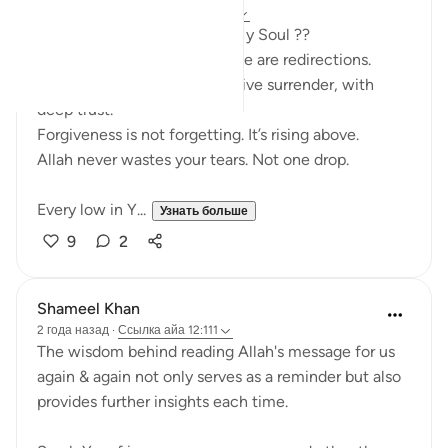
в прошлом году
·
Ссылка
айа 12:111
What Surah Yusuf Teaches My Soul ??
Not all losses are losses. Some are redirections.
Patience isn’t passive. It’s active surrender, with
deep trust.
Forgiveness is not forgetting. It’s rising above.
Allah never wastes your tears. Not one drop.
Every low in Y...
Узнать больше
9
2
Shameel Khan
2 года назад
·
Ссылка
айа 12:111
The wisdom behind reading Allah's message for us
again & again not only serves as a reminder but also
provides further insights each time.