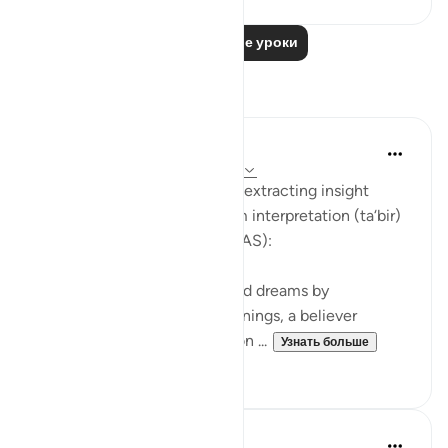
Читать другие уроки
Размышления
Soulfull Mental Healfh
21 неделю назад
·
Ссылка
айа 12:111
With reference to this verse, extracting insight
(‘ibrah) is similar to the dream interpretation (ta‘bir)
practiced by Prophet Yusuf (AS):
Just as Yusuf (AS) interpreted dreams by
uncovering their hidden meanings, a believer
extracts ‘ibrah by reflecting on ...
Узнать больше
2
0
SHJ 143