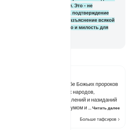
для обладающих разумом. Это - не
вымышленный рассказ, а подтверждение
тому, что было до него, разъяснение всякой
вещи, верное руководство и милость для
верующих людей.
-
Russian Translation ( Elmir Kuliev )
Прочитайте тафсир.
Russian Tafseer Al Saddi
В повествованиях о судьбе Божьих пророков
и посланников, а также их народов,
содержится много наставлений и назиданий
для тех, кто обладает разумом и …
Читать далее
Больше тафсиров