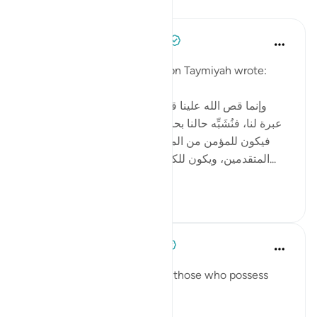
Уроки
Tulayhah Tafsir Translations
2 года назад
·
Ссылка
айа 12:111
In one of his written works, ibn Taymiyah wrote:
[ وإنما قص الله علينا قصص من قبلنا من الأمم لتكون
عبرة لنا، فنُشَبِّه حالنا بحالهم، ونقيس أواخر الأمم بأوائلها،
فيكون للمؤمن من المتأخرين شبهٌ بما كان للمؤمن من
المتقدمين، ويكون للكافر والمنافق من المتأخرين شبه...
Узнать больше
4
5
When the Stars Prostrated
3 года назад
·
Ссылка
айа 12:111
'In their stories is a lesson for those who possess
intelligence.'