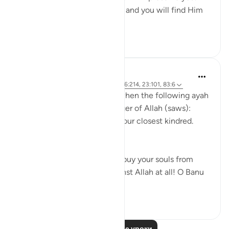
Uphold Allah [in your affairs], and you will find Him
in front o...
Узнать больше
1
0
321
Prophetic Commentary
8 лет назад
·
Ссылка
айа 72:21-22, 26:214, 23:101, 83:6
Abu Hurayrah narrates that when the following ayah
was revealed to the Messenger of Allah (saws):
And warn, [O Muhammad], your closest kindred.
[26:214]
He said: 'O tribe of Quraysh, buy your souls from
Allah! I cannot help you against Allah at all! O Banu
‘A...
Узнать больше
2
0
758
Читать другие уроки