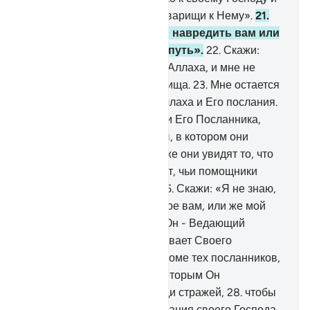
никого не приобщаю в сотоварищи к Нему».
21
.
Скажи: «Не в моей власти навредить вам или
наставить вас на прямой путь».
22
.
Скажи:
«Никто не защитит меня от Аллаха, и мне не
найти помимо Него прибежища.
23
.
Мне остается
лишь доносить истину от Аллаха и Его послания.
Кто же ослушается Аллаха и Его Посланника,
тому уготован огонь Геенны, в котором они
пребудут вечно».
24
.
Когда же они увидят то, что
им было обещано, то узнают, чьи помощники
слабее и малочисленнее.
25
.
Скажи: «Я не знаю,
скоро ли настанет обещанное вам, или же мой
Господь отсрочил его».
26
.
Он - Ведающий
сокровенное, и Он не открывает Своего
сокровенного никому,
27
.
кроме тех посланников,
которыми Он доволен и к которым Он
приставляет спереди и сзади стражей,
28
.
чтобы
знать, что они донесли послания своего Господа.