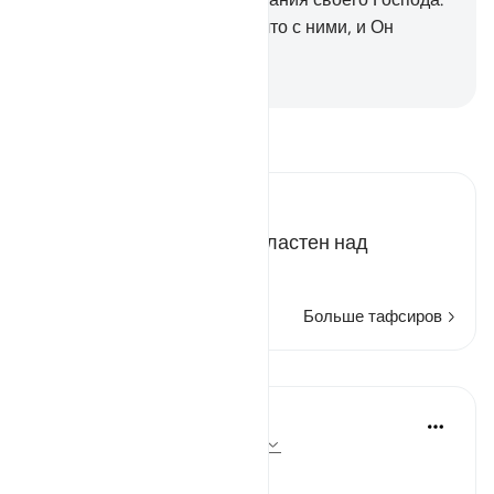
Он объемлет знанием все, что с ними, и Он
исчислил всякую вещь.
-
Russian Translation ( Elmir Kuliev )
Прочитайте тафсир.
Russian Tafseer Al Saddi
Я - всего лишь раб и не властен над
происходящим вокруг.
Больше тафсиров
Уроки
In the Shade of the Quran
32 недели назад
·
Ссылка
айа 72:21
No Help from Anyone