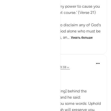
Say Muhammad: 'It is not in my power to cause you
harm or to set you on the right course.' (Verse 21)
The Prophet is commanded to disclaim any of God's
qualities and attributes. It is God alone who must be
worshipped, without partners, an...
Узнать больше
0
0
40
Prophetic Commentary
8 лет назад
·
Ссылка
айа 72:21-22, 39:38
Ibn ‘Abbâs narrates: I was [riding] behind the
Messenger of Allah one day, and he said:
'O young man, I shall teach you some words: Uphold
Allah [in your affairs], and Allah will preserve you.