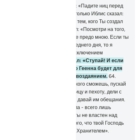
61
.
Вот Мы сказали ангелам: «Падите ниц перед
Адамом!». Они пали ниц, и только Иблис сказал:
«Неужели я паду ниц перед тем, кого Ты создал
из глины?».
62
.
Иблис сказал: «Посмотри на того,
кому Ты отдал предпочтение предо мною. Если ты
дашь мне отсрочку до Последнего дня, то я
покорю его потомство, за исключением
немногих».
63
.
Аллах сказал: «Ступай! И если
кто последует за тобой, то Геенна будет для
вас воздаянием, полным воздаянием.
64
.
Возбуждай своим голосом, кого сможешь, пускай
в ход против них свою конницу и пехоту, дели с
ними их богатства и детей и давай им обещания.
Воистину, обещания дьявола - всего лишь
обольщение.
65
.
Воистину, ты не властен над
Моими рабами. Довольно того, что твой Господь
является их Попечителем и Хранителем».
-
Russian Translation ( Elmir Kuliev )