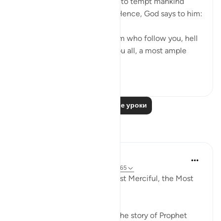
should have his respite to try to tempt mankind
away from divine guidance. Hence, God says to him:
"Begone! As for those of them who follow you, hell
will be the recompense of you all, a most ample
recompens...
Узнать больше
0
0
Читать другие уроки
Размышления
Razia Zahra
33 недели назад
·
Ссылка
айа 17:61-65
In the Name of Allah, the Most Merciful, the Most
Merciful,
Yesterday, I went to narrate the story of Prophet