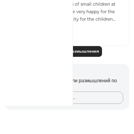
Eesa Alahis salaam to a group of small children at
the masjid. The teachers were very happy for the
children to gain the opportunity for the children...
Узнать больше
8
0
Читайте другие размышления
Заметки и размышления
У вас нет никаких заметок или размышлений по
этому стиху.
Зафиксируйте свои мысли…