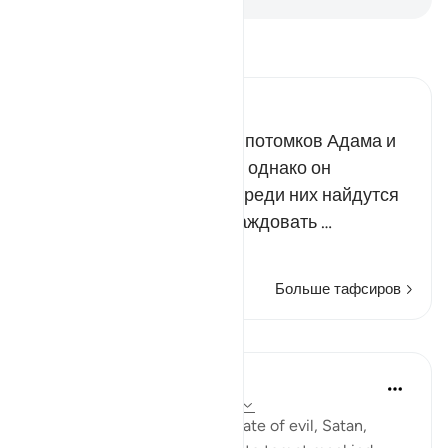
Прочитайте тафсир.
Russian Tafseer Al Saddi
Дьявол обещал погубить потомков Адама и
ввести их в заблуждение, однако он
прекрасно понимал, что среди них найдутся
такие, которые станут враждовать …
Читать далее
Больше тафсиров
Уроки
In the Shade of the Quran
31 неделю назад
·
Ссылка
айа 17:63
It is God's will that the advocate of evil, Satan,