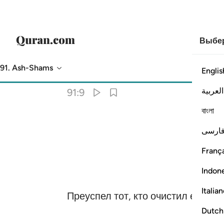
Выбер
91. Ash-Shams
Englis
Перевод
: Эльмир Кулиев
العربية
91:9
বাংলা
ارسی
França
Indon
Italia
Преуспел тот, кто очистил ее,
Dutch