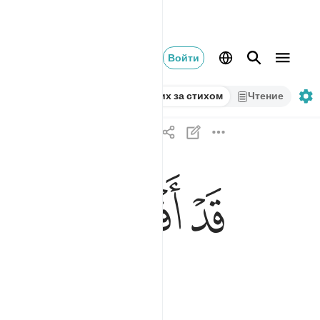
Войти
Стих за стихом
Чтение
ﱫ
ﱬ
ﱭ
ﱮ
قد افلح من زكاها ٩
قَدْ أَفْلَحَ مَن زَكَّىٰهَا ٩