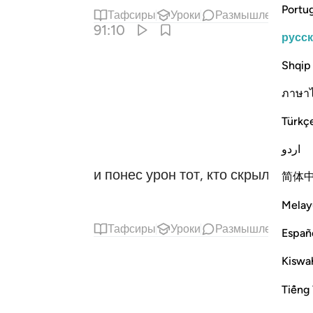
Portu
Тафсиры
Уроки
Размышления
С
91:10
русс
Shqip
ภาษา
Türkç
اردو
и понес урон тот, кто скрыл ее (
简体
Melay
Тафсиры
Уроки
Размышления
Españ
Kiswah
Tiếng 