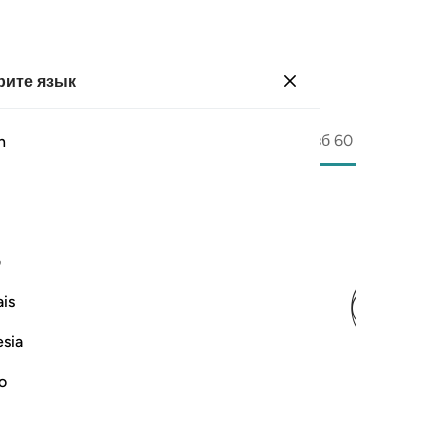
ите язык
Войти
Страница
595
Джуз
30
/
Хизб
60
h
ﱯ
ف
is
esia
no