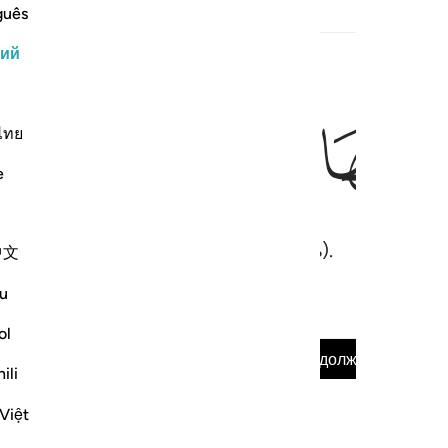
guês
опутствующий контент
кий
ﱴ
ไทย
e
опорочил, облек в несправедливость).
中文
u
ol
Прочитать суру полностью
Продолжать
ili
Việt