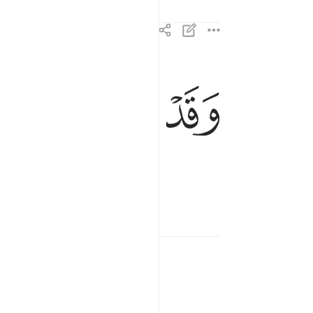
ﱰ
ﱱ
ﱲ
ﱳ
وقد خاب من دساها ١٠
وَقَدْ خَابَ مَن دَسَّىٰهَا ١٠