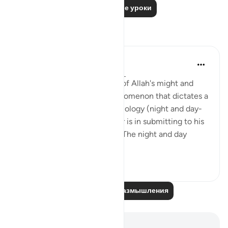
Читать другие уроки
Размышления
Hana Alasry
6 лет назад
·
Ссылка
айа 28:65-75
These verses are a reminder of Allah's might and
power. The very natural phenomenon that dictates a
huge part of our human physiology (night and day-
circadian rhythm). Our power is in submitting to his
power. Control is an illusion. The night and day
doesn't ...
Узнать больше
3
0
Читайте другие размышления