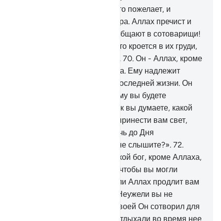
68
.
Твой Господь создает, что пожелает, и
избирает, но у них нет выбора. Аллах пречист и
превыше тех, кого они приобщают в сотоварищи!
69
.
Твой Господь знает то, что кроется в их груди,
и то, что они обнаруживают.
70
.
Он - Аллах, кроме
Которого нет иного божества. Ему надлежит
хвала в первой жизни и в Последней жизни. Он
принимает решения, и к Нему вы будете
возвращены.
71
.
Скажи: «Как вы думаете, какой
бог, кроме Аллаха, сможет принести вам свет,
если Аллах продлит вам ночь до Дня
воскресения? Неужели вы не слышите?».
72
.
Скажи: «Как вы думаете, какой бог, кроме Аллаха,
сможет принести вам ночь, чтобы вы могли
отдохнуть во время нее, если Аллах продлит вам
день до Дня воскресения? Неужели вы не
видите?».
73
.
По милости Своей Он сотворил для
вас ночь и день, чтобы вы отдыхали во время нее