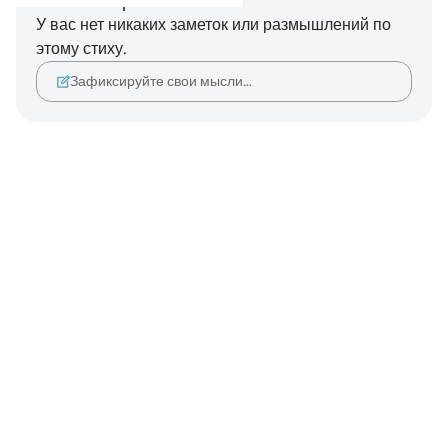
Заметки и размышления
У вас нет никаких заметок или размышлений по
этому стиху.
Зафиксируйте свои мысли…
Notes
placeholders
close