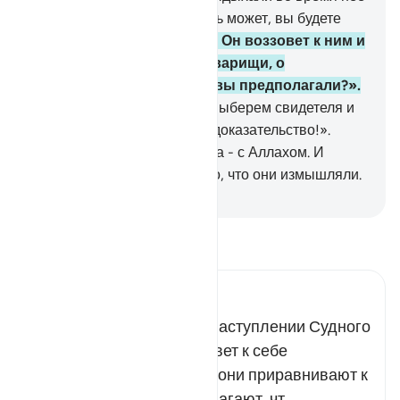
и искали Его милость, - быть может, вы будете
благодарны.
74
.
В тот день Он воззовет к ним и
скажет: «Где же Мои сотоварищи, о
существовании которых вы предполагали?».
75
.
Из каждой общины Мы выберем свидетеля и
скажем: «Приведите ваше доказательство!».
Тогда они узнают, что истина - с Аллахом. И
покинет их (или исчезнет) то, что они измышляли.
-
Russian Translation ( Elmir Kuliev )
Прочитайте тафсир.
Russian Tafseer Al Saddi
Всевышний напомнил о наступлении Судного
дня, когда Господь призовет к себе
многобожников. Сегодня они приравнивают к
Нему ложных богов и полагают, чт…