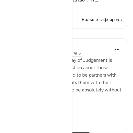
Читать далее
Больше тафсиров
Уроки
In the Shade of the Quran
31 неделю назад
·
Ссылка
айа 28:74-75
Here, a quick image of the Day of Judgement is
presented in a rhetorical question about those
beings the unbelievers alleged to be partners with
God. The surah, thus, confronts them with their
false claims, showing them to be absolutely without
substance:
On ...
Узнать больше
0
0