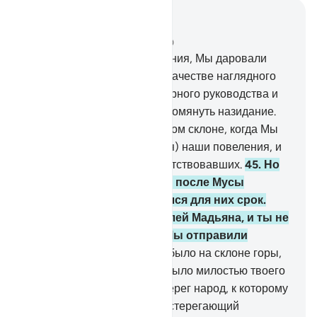
Читать в контексте
Глава 28, Страница 391, Джуз 20
43
.
Погубив первые поколения, Мы даровали
Мусе (Моисею) Писание в качестве наглядного
наставления для людей, верного руководства и
милости, чтобы они могли помянуть назидание.
44
.
Тебя не было на западном склоне, когда Мы
возложили на Мусу (Моисея) наши повеления, и
тебя не было в числе присутствовавших.
45
.
Но
Мы сотворили поколения после Мусы
(Моисея), и долгим оказался для них срок.
Тебя не было среди жителей Мадьяна, и ты не
читал им Наши аяты, но Мы отправили
посланников.
46
.
Тебя не было на склоне горы,
когда Мы воззвали, но это было милостью твоего
Господа, чтобы ты предостерег народ, к которому
до тебя не приходил предостерегающий