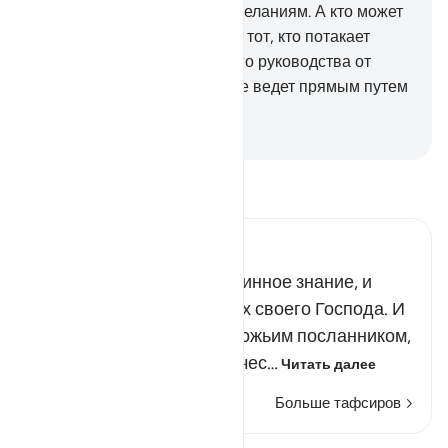
они лишь потакают своим желаниям. А кто может
быть более заблудшим, чем тот, кто потакает
своим желаниям без верного руководства от
Аллаха? Воистину, Аллах не ведет прямым путем
несправедливых людей.
-
Russian Translation ( Elmir Kuliev )
Прочитайте тафсир.
Russian Tafseer Al Saddi
В результате исчезло истинное знание, и
люди забыли о знамениях своего Господа. И
тогда Мы избрали тебя Божьим посланником,
дабы ты явился к человечес…
Читать далее
Больше тафсиров
Уроки