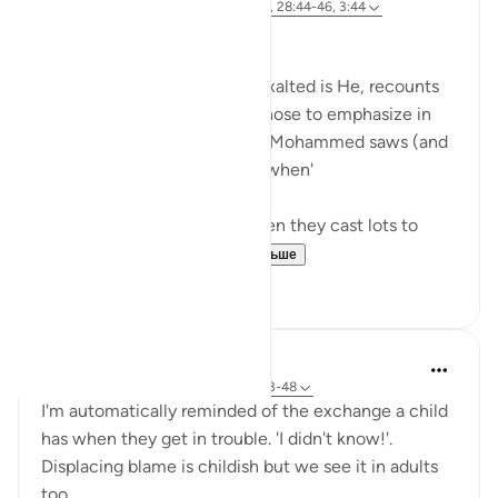
5 лет назад
·
Ссылка
айа 12:102-103, 28:44-46, 3:44
وما كنت لديهم
It's magnificent how Allah, exalted is He, recounts
key moments in stories he chose to emphasize in
the Quran by telling prophet Mohammed saws (and
us) that 'you were not there when'
'You were not with them when they cast lots to
decide who wou...
Узнать больше
30
7
Hana Alasry
6 лет назад
·
Ссылка
айа 57:16, 28:43-48
I'm automatically reminded of the exchange a child
has when they get in trouble. 'I didn't know!'.
Displacing blame is childish but we see it in adults
too.