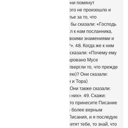
увещеватель. Быть может, они помянут
назидание.
47
.
А если бы этого не произошло и
если бы их постигло несчастье за то, что
приготовили их руки, то они бы сказали: «Господь
наш! Почему Ты не отправил к нам посланника,
чтобы мы последовали за Твоими знамениями и
стали одними из верующих?».
48
.
Когда же к ним
явилась истина от Нас, они сказали: «Почему ему
не даровано то, что было даровано Мусе
(Моисею)?». Разве они не отвергли то, что прежде
было даровано Мусе (Моисею)? Они сказали:
«Эти два колдовства (Коран и Тора)
поддерживают друг друга». Они также сказали:
«Мы не веруем ни в одно из них».
49
.
Скажи:
«Если вы говорите правду, то принесите Писание
от Аллаха, которое было бы более верным
руководством, чем эти два Писания, и я последую
за ним».
50
.
Если они не ответят тебе, то знай, что