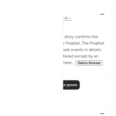
In the Shade of the Quran
31 неделю назад
·
Ссылка
айа 28:44-45
Confirmation of the Message
The first comment on Moses' story confirms the
revelations being given to the Prophet. The Prophet
was telling his people about past events in details
that could not have been gathered except by an
eyewitness. Yet, he was not there...
Узнать больше
0
0
Читать другие уроки
Размышления
Amer Abbas