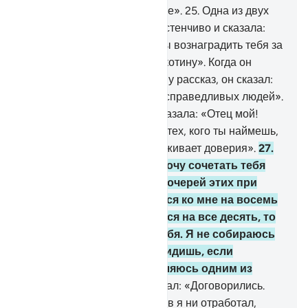
которое Ты ниспошлешь мне».
25
.
Одна из двух
женщин подошла к нему застенчиво и сказала:
«Мой отец зовет тебя, чтобы вознаградить тебя за
то, что ты напоил для нас скотину». Когда он
пришел к отцу и поведал ему рассказ, он сказал:
«Не бойся. Ты спасся от несправедливых людей».
26
.
Одна из двух женщин сказала: «Отец мой!
Найми его, ведь лучшим из тех, кого ты наймешь,
будет тот, кто силен и заслуживает доверия».
27
.
Он сказал: «Воистину, я хочу сочетать тебя
браком с одной из моих дочерей этих при
условии, что ты наймешься ко мне на восемь
лет. Если же ты останешься на все десять, то
это будет милостью от тебя. Я не собираюсь
обременять тебя, и ты увидишь, если
пожелает Аллах, что я являюсь одним из
праведников».
28
.
Он сказал: «Договорились.
Какой бы из этих двух сроков я ни отработал,