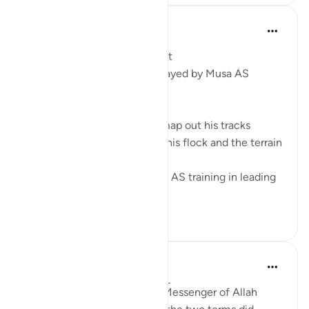
Syaari Ab Rahman
2 года назад
·
Ссылка
айа 28:27
From a Shepherd to a Prophet
5 Leadership Dynamics Portrayed by Musa AS
1. Path Finding
A shepherd has to plan and map out his tracks
according to the number of his flock and the terrain
of the land.
Being a shepherd, gave Musa AS training in leading
the hug...
Узнать больше
6
0
Prophetic Commentary
8 лет назад
·
Ссылка
айа 28:27-28
Ibn ‘Abbâs narrates that the Messenger of Allah