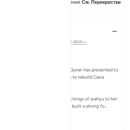
В этом стихе есть 1 Пересечения
См. Перекрестки
Уроки
Syaari Ab Rahman
2 года назад
·
Ссылка
айа 28:11-12, 28:27, 28:9, 28:7, 28:20
RE BUILDING GAZA
Bi idzniLLAAH !!
There are 5 role models that Quran has presented to
us as inspiration in our efforts to rebuild Gaza.
1. Musa’s (AS) Mother.
She symbolises the calm teachings of wahyu to her
children. Her mothering skills built a strong fo...
Узнать больше
17
0