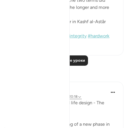
(saws) was asked: 'Which of the two terms did
Moses complete?' He said: 'The longer and more
complete one.'
[Sound: Narrated by al-Bazzâr in Kashf al-Astâr
(2245)]
#hadith
#prophets
#moses
#integrity
#hardwork
1
0
Читать другие уроки
Размышления
Mohannad Hakeem
в прошлом году
·
Ссылка
айа 28:27, 20:18
Ep.6 : Story of Musa (AS) and life design - The
Shepherd's path..
This Ayah marks the beginning of a new phase in