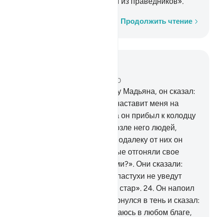
Аллах, что я являюсь одним из праведников».
Слово за словом
Продолжить чтение
Читать в контексте
Глава 28, Страница 388, Джуз 20
22
.
Направившись в сторону Мадьяна, он сказал:
«Быть может, мой Господь наставит меня на
правильный путь».
23
.
Когда он прибыл к колодцу
в Мадьяне, то обнаружил возле него людей,
которые поили скотину. Неподалеку от них он
увидел двух женщин, которые отгоняли свое
стадо. Он сказал: «Что с вами?». Они сказали:
«Мы не поим скотину, пока пастухи не уведут
свои стада. Наш отец очень стар».
24
.
Он напоил
для них скотину, а затем вернулся в тень и сказал:
«Господи! Воистину, я нуждаюсь в любом благе,