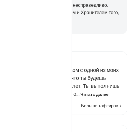
пусть со мной не поступают несправедливо.
Аллах является Попечителем и Хранителем того,
что мы говорим».
-
Russian Translation ( Elmir Kuliev )
Прочитайте тафсир.
Russian Tafseer Al Saddi
Я хочу сочетать тебя браком с одной из моих
дочерей на том условии, что ты будешь
работать на меня восемь лет. Ты выполнишь
свои обязательства, если о…
Читать далее
Больше тафсиров
Просмотреть кираат