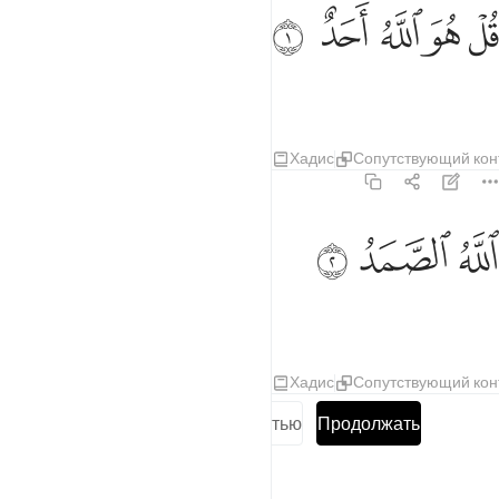
ﱁ
ﱂ
ل هو الله احد ١
ﱃ
ﱄ
ﱅ
ُلْ هُوَ ٱللَّهُ أَحَدٌ ١
Скажи: «Он - Аллах Единый,
Тафсиры
Уроки
Размышления
Хадис
Сопутствующий кон
112:2
ﱆ
لله الصمد ٢
ﱇ
ﱈ
للَّهُ ٱلصَّمَدُ ٢
Аллах Самодостаточный.
Тафсиры
Уроки
Размышления
Хадис
Сопутствующий кон
Прочитать суру полностью
Продолжать