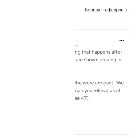
Больше тафсиров
Уроки
In the Shade of the Quran
31 неделю назад
·
Ссылка
айа 40:47
This verse tells us of something that happens after
resurrection. The unbelievers are shown arguing in
hell:
"The weak will say to those who were arrogant, 'We
have been your followers, so can you relieve us of
some share of the fire?'" (Verse 47)
This means...
Узнать больше
0
0