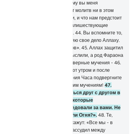
сомнения в том, что то, к чему вы меня
призываете, не заслуживает молитв ни в этом
мире, ни в Последней жизни, и что нам предстоит
вернуться к Аллаху, и что излишествующие
окажутся обитателями Огня.
44
.
Вы вспомните то,
о чем я вам говорю. Я вверяю свое дело Аллаху.
Воистину, Аллах видит рабов».
45
.
Аллах защитил
его от зла того, что они замыслили, а род Фараона
окружили (или поразили) скверные мучения -
46
.
Огонь, в который их ввергают утром и после
полудня. А в День наступления Часа подвергните
род Фараона самым жестоким мучениям!
47
.
Когда они будут препираться друг с другом в
Огне, слабые скажут тем, которые
превозносились: «Мы следовали за вами. Не
избавите ли вы нас от доли Огня?».
48
.
Те,
которые превозносились, скажут: «Все мы - в
нем. Воистину, Аллах уже рассудил между