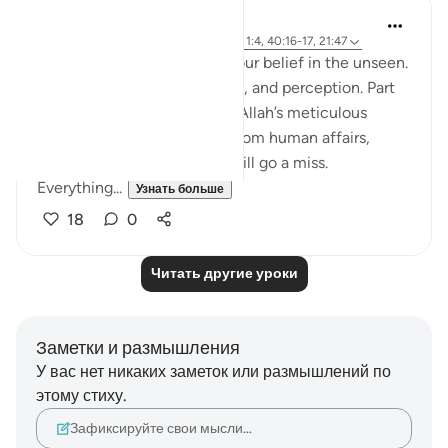
Hammad Fahim
2 года назад
·
Ссылка
айа 40:46-50, 1:4, 40:16-17, 21:47
A central part of our faith Is our belief in the unseen.
It is a realm beyond our grasp, and perception. Part
of our Iman in the unseen is Allah’s meticulous
judgement, where nothing from human affairs,
rights, liabilities or rewards will go a miss.
Everything...
Узнать больше
18
0
Читать другие уроки
Заметки и размышления
У вас нет никаких заметок или размышлений по
этому стиху.
Зафиксируйте свои мысли…