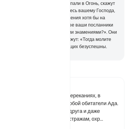
рабами».
49
.
Те, которые попали в Огонь, скажут
стражам Геенны: «Помолитесь вашему Господа,
пусть Он облегчит наши мучения хотя бы на
день».
50
.
Они скажут: «Разве ваши посланники
не приходили к вам с ясными знамениями?». Они
ответят: «Конечно». Они скажут: «Тогда молите
сами». Но мольбы неверующих безуспешны.
-
Russian Translation ( Elmir Kuliev )
Прочитайте тафсир.
Russian Tafseer Al Saddi
Всевышний поведал о пререканиях, в
которые вступят между собой обитатели Ада.
Они будут упрекать друг друга и даже
обратятся за помощью к стражам, охр…
Читать далее