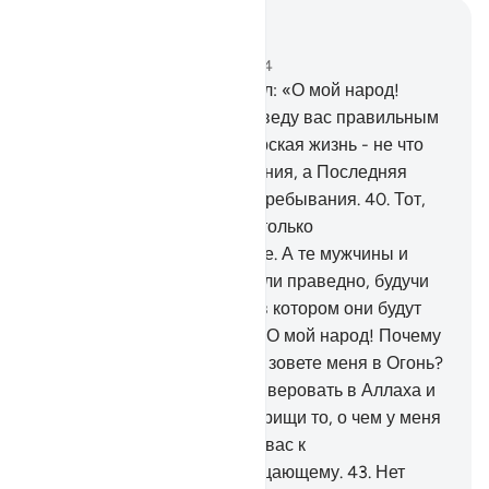
Читать в контексте
Глава 40, Страница 472, Джуз 24
38
.
Тот, кто уверовал, сказал: «О мой народ!
Последуйте за мной, и я поведу вас правильным
путем.
39
.
О мой народ! Мирская жизнь - не что
иное, как предмет пользования, а Последняя
жизнь является Обителью пребывания.
40
.
Тот,
кто совершил зло, получит только
соответствующее воздаяние. А те мужчины и
женщины, которые поступали праведно, будучи
верующими, войдут в Рай, в котором они будут
получать удел без счета.
41
.
О мой народ! Почему
я зову вас к спасению, а вы зовете меня в Огонь?
42
.
Вы призываете меня не веровать в Аллаха и
приобщать к Нему в сотоварищи то, о чем у меня
нет знания. Я же призываю вас к
Могущественному, Всепрощающему.
43
.
Нет