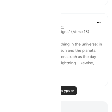
Уроки
In the Shade of the Quran
31 неделю назад
·
Ссылка
айа 40:13
"He it is who shows you His signs." (Verse 13)
God's signs are seen in everything in the universe: in
the great bodies such as the sun and the planets,
and also in the great phenomena such as the day
and night, rain, thunder, and lightning. Likewise,
they are...
Узнать больше
0
0
Читать другие уроки
Заметки и размышления