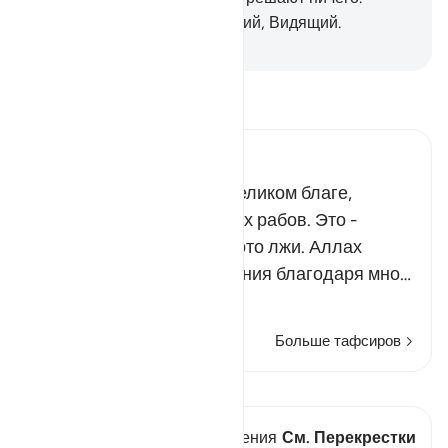
Воистину, Аллах - Слышащий, Видящий.
-
Russian Translation ( Elmir Kuliev )
Прочитайте тафсир.
Russian Tafseer Al Saddi
Всевышний сообщил о великом благе,
которым Он одарил Своих рабов. Это -
умение отличать истину ото лжи. Аллах
научил этому Свои творения благодаря мно…
Читать далее
Больше тафсиров
Просмотреть кираат
В этом стихе есть 1 Пересечения
См. Перекрестки