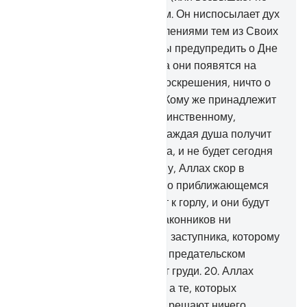
степеням) и владеет Троном. Он ниспосылает дух
(откровение) со Своими велениями тем из Своих
рабов, кому пожелает, чтобы предупредить о Дне
встречи.
16
.
В тот день, когда они появятся на
поверхности земли после воскрешения, ничто о
них не скроется от Аллаха. Кому же принадлежит
власть сегодня? Аллаху, Единственному,
Всемогущему.
17
.
Сегодня каждая душа получит
только то, что она приобрела, и не будет сегодня
несправедливости. Воистину, Аллах скор в
расчете!
18
.
Предупреди их о приближающемся
дне, когда сердца подступят к горлу, и они будут
опечалены. Не будет у беззаконников ни
любящего родственника, ни заступника, которому
подчиняются.
19
.
Он знает о предательском
взгляде и том, что скрывают груди.
20
.
Аллах
решает по справедливости, а те, которых
призывают вместо Него, не решают ничего.