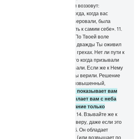
10
.
Воистину, к неверующим воззовут:
«Ненависть Аллаха к вам тогда, когда вас
призывали к вере, а вы не веровали, была
сильнее, чем ваша ненависть к самим себе».
11
.
Они скажут: «Господь наш! По Твоей воле
дважды мы были мертвы, и дважды Ты оживил
нас. Мы признались в своих грехах. Нет ли пути к
выходу?».
12
.
Это потому, что когда призывали
одного Аллаха, вы не веровали. Если же к Нему
приобщали сотоварищей, вы верили. Решение
принимает только Аллах, Возвышенный,
Большой».
13
.
Он - Тот, Кто показывает вам
Свои знамения и ниспосылает вам с неба
удел, но поминают назидание только
обращающиеся к Аллаху.
14
.
Взывайте же к
Аллаху, очищая перед Ним веру, даже если это
ненавистно неверующим.
15
.
Он обладает
возвышенными качествами (или возвышает по