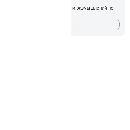
Заметки и размышления
У вас нет никаких заметок или размышлений по
этому стиху.
Зафиксируйте свои мысли…
Notes
placeholders
close