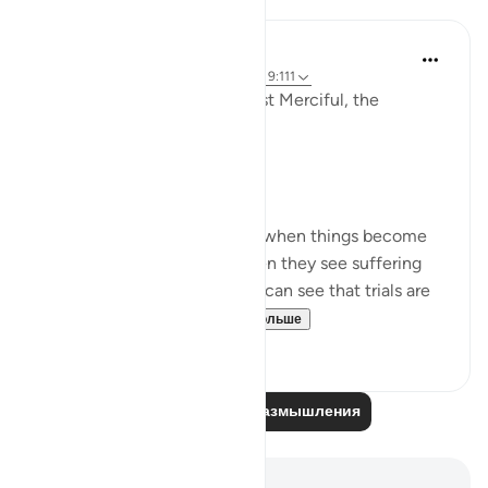
Razia Zahra
3 года назад
·
Ссылка
айа 9:126-127, 9:111
In the Name of Allah the Most Merciful, the
Especially Merciful,
Perspective and goal.
Many in this world lose faith when things become
difficult. Many lose faith when they see suffering
around them. Selective few, can see that trials are
there for you to ru...
Узнать больше
19
3
Читайте другие размышления