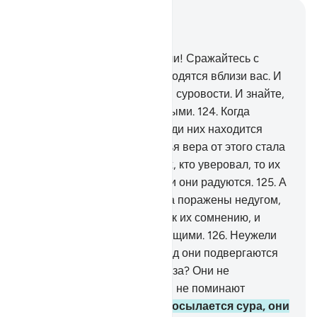
Читать в контексте
Глава 9, Страница 207, Джуз 11
123
.
О те, которые уверовали! Сражайтесь с
неверующими, которые находятся вблизи вас. И
пусть они убедятся в вашей суровости. И знайте,
что Аллах - с богобоязненными.
124
.
Когда
ниспосылается сура, то среди них находится
такой, который говорит: «Чья вера от этого стала
сильнее?». Что касается тех, кто уверовал, то их
вера от этого усиливается, и они радуются.
125
.
А
что касается тех, чьи сердца поражены недугом,
то это добавляет сомнение к их сомнению, и
поэтому они умрут неверующими.
126
.
Неужели
они не видят, что каждый год они подвергаются
испытанию один или два раза? Они не
раскаиваются после этого и не поминают
назидание.
127
.
Когда ниспосылается сура, они