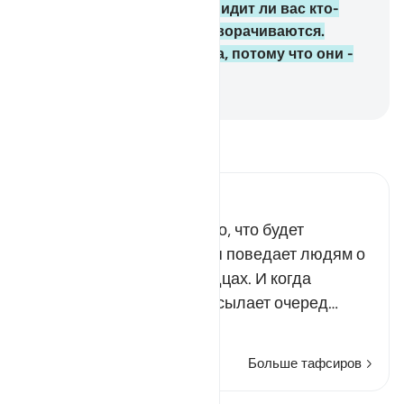
смотрят друг на друга: «Видит ли вас кто-
нибудь?». А затем они отворачиваются.
Аллах отвратил их сердца, потому что они -
люди неразумные.
-
Russian Translation ( Elmir Kuliev )
Прочитайте тафсир.
Russian Tafseer Al Saddi
Лицемеры опасаются того, что будет
ниспослана сура, которая поведает людям о
том, что кроется в их сердцах. И когда
Всевышний Аллах ниспосылает очеред…
Читать далее
Больше тафсиров
Размышления