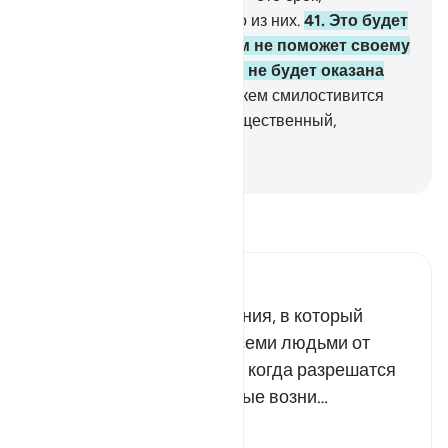
установленный для каждого из них.
41
.
Это будет
день, когда близкий ничем не поможет своему
близкому и когда помощь не будет оказана
никому,
42
.
кроме тех, над кем смилостивится
Аллах. Воистину, Он - Могущественный,
Милосердный.
-
Russian Translation ( Elmir Kuliev )
Прочитайте тафсир.
Russian Tafseer Al Saddi
Речь идет о Дне воскресения, в который
Аллах рассудит между всеми людьми от
первого до последнего, и когда разрешатся
все споры и тяжбы, которые возни…
Читать далее