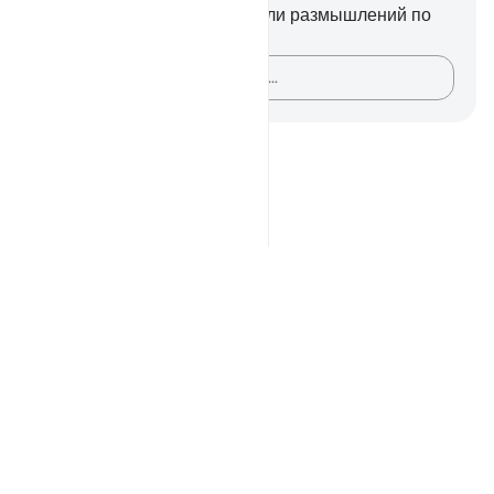
У вас нет никаких заметок или размышлений по
этому стиху.
Зафиксируйте свои мысли…
Notes
placeholders
close