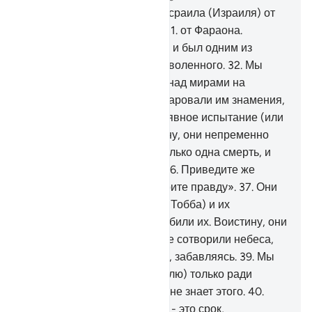
30
.
Мы уже спасли сынов Исраила (Израиля) от
унизительных страданий -
31
.
от Фараона.
Воистину, он был надменен и был одним из
преступающих границы дозволенного.
32
.
Мы
избрали их и возвысили их над мирами на
основании знания.
33
.
Мы даровали им знамения,
в которых было заключено явное испытание (или
явная милость).
34
.
Воистину, они непременно
скажут:
35
.
«Для нас есть только одна смерть, и
мы не будем воскрешены.
36
.
Приведите же
наших отцов, если вы говорите правду».
37
.
Они
лучше или же народ Тубба (Тобба) и их
предшественники? Мы погубили их. Воистину, они
были грешниками.
38
.
Мы не сотворили небеса,
землю и то, что между ними, забавляясь.
39
.
Мы
сотворили их (небеса и землю) только ради
истины, но большинство их не знает этого.
40
.
Воистину, День различения - это срок,