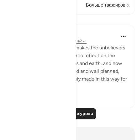
Больше тафсиров
Уроки
In the Shade of the Quran
31 неделю назад
·
Ссылка
айа 44:38-42
As this reminder in Verse 37 makes the unbelievers
shudder, they are called upon to reflect on the
perfect design of the heavens and earth, and how
the universe is finely balanced and well planned,
indicating that it is deliberately made in this way for
a part...
Узнать больше
1
0
95
Читать другие уроки
Заметки и размышления