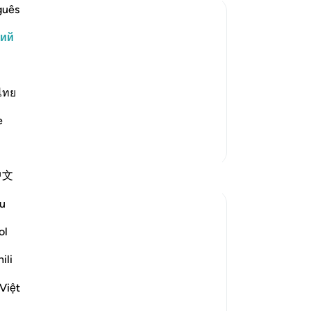
ск
guês
31
кий
чи
ками, в тени которых Аллах будет
Го
 суд над Своими рабами. В тот
-
Ru
 каждого неба спустятся на
ไทย
, все ангелы будут выстроены в
За
e
У 
Больше тафсиров
эт
Размышления
中文
u
gemi hartojo
5 лет назад
·
Ссылка
айа 25:27
ol
Subhannallah we humans always regret
what we do and yet we keep repeating it.
ili
Oh Allah keep our hearts clear and
Việt
straight.