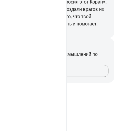
азал: «Господи! Мой народ забросил этот Коран».
.
Так для каждого пророка Мы создали врагов из
сла грешников, но довольно того, что твой
сподь наставляет на прямой путь и помогает.
ssian Translation ( Elmir Kuliev )
метки и размышления
вас нет никаких заметок или размышлений по
ому стиху.
Зафиксируйте свои мысли…