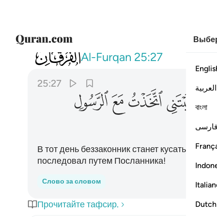
Выбер
025
ويوم يعض الظالم على يديه يقول يا ليتني
Al-Furqan
25:27
Englis
25:27
العربية
ﲍ
ﲎ
ﲏ
ﲐ
বাংলা
ارسی
França
В тот день беззаконник станет кусать свои р
последовал путем Посланника!
Indon
Слово за словом
Italia
Прочитайте тафсир.
Dutch