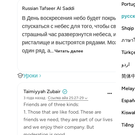
Portu
Russian Tafseer Al Saddi
русс
В День воскресения небо будет покрыто обла
спускаться с небес для того, чтобы свершить
Shqip
страшный час разверзнутся небеса, и ангелы
ภาษา
ристалище и выстроятся рядами. Может быть
один ряд, а…
Читать далее
Türkç
اردو
Уроки
简体
Melay
Taimiyyah Zubair
3 года назад
·
Ссылка
айа 25:27-29
Españ
Friends are of three kinds:
1. Those that are like food. These are
Kiswah
friends we need, they are part of our lives
Tiếng 
and we enjoy their company. But
moderation is good.