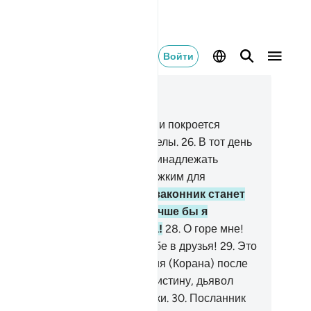
Войти
тать в контексте
ва 25, Страница 362, Джуз 19
.
В тот день небо разверзнется и покроется
лаками, и будут низведены ангелы.
26
.
В тот день
асть будет истинной и будет принадлежать
лостивому, и день тот будет тяжким для
верующих.
27
.
В тот день беззаконник станет
сать свои руки и скажет: «Лучше бы я
следовал путем Посланника!
28
.
О горе мне!
чше бы я не брал такого-то себе в друзья!
29
.
Это
 отвратил меня от Напоминания (Корана) после
го, как оно дошло до меня». Воистину, дьявол
тавляет человека без поддержки.
30
.
Посланник