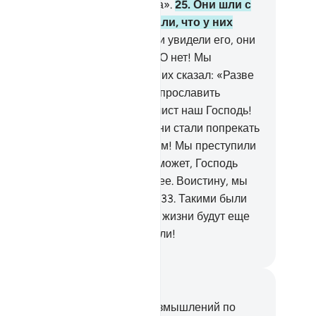
ускайте сегодня к себе бедняка».
25
.
Они шли с
ердым намерением и полагали, что у них
статочно сил.
26
.
Когда же они увидели его, они
азали: «Мы сбились с пути!
27
.
О нет! Мы
шились этого».
28
.
Лучший из них сказал: «Разве
не говорил вам, что надо было прославить
лаха?».
29
.
Они сказали: «Пречист наш Господь!
 были несправедливы».
30
.
Они стали попрекать
уг друга
31
.
и сказали: «Горе нам! Мы преступили
аницы дозволенного.
32
.
Быть может, Господь
ш даст нам взамен нечто лучшее. Воистину, мы
ращаемся к нашему Господу».
33
.
Такими были
чения, а мучения в Последней жизни будут еще
аснее! Если бы только они знали!
ssian Translation ( Elmir Kuliev )
метки и размышления
вас нет никаких заметок или размышлений по