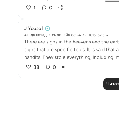
1
0
J Yousef
4 года назад
·
Ссылка
айа 68:24-32, 10:6, 57:3
There are signs in the heavens and the earth so t
signs that are specific to us. It is said that a car
bandits. They stole everything, including Imam al-Gh
38
0
Читать другие
Notes
placeholders