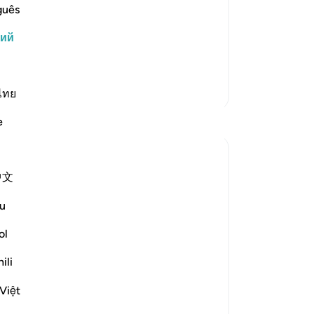
Аллаха. Они спешили, чтобы закончить
вп
guês
 решили не раздавать милостыни ни
тв
кий
до
 и алчности они шептались, о…
ск
ли
Больше тафсиров
я 
ไทย
Ал
e
Мы
др
гр
中文
на
e garden:
об
u
му
erse 25)
уж
ol
-
Ru
st to deprive themselves. Now for the
ili
За
Việt
У 
е