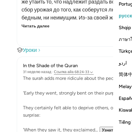
же утаить то, что надлежит раздать во имя 
Portu
сбор урожая до того, как соберутся люди, и
русс
бедным, ни неимущим. Из-за своей жадности
Читать далее
Shqip
ภาษา
Уроки
Türkç
اردو
In the Shade of the Quran
31 неделю назад
·
Ссылка
айа 68:24-33
简体
The surah adds more ridicule about the people of th
Melay
'Early they went, strongly bent on their purpose.' (V
Españ
They certainly felt able to deprive others, or at lea
Kiswah
surprise:
Tiếng 
'When they saw it, they exclaimed...
Узнать больш