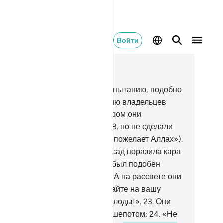
Войти
тать в контексте
ва 68, Страница 565, Джуз 29
.
Воистину, мы подвергли их испытанию, подобно
му, как мы подвергли испытанию владельцев
да, когда они поклялись, что утром они
пременно сорвут их (плоды),
18
.
но не сделали
оворки (не сказали: «Если того пожелает Аллах»).
.
Ночью же, пока они спали, их сад поразила кара
 твоего Господа.
20
.
К утру сад был подобен
ачной ночи (был погублен).
21
.
А на рассвете они
али звать друг друга:
22
.
«Ступайте на вашу
шню, если вы хотите сорвать плоды!».
23
.
Они
правились туда, разговаривая шепотом:
24
.
«Не