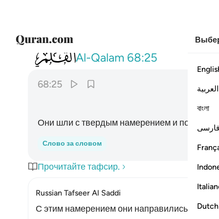
Выбер
068
وغدوا على حرد قادرين ٢٥
Al-Qalam
68:25
Englis
68:25
العربية
বাংলা
Они шли с твердым намерением и полагали, 
ارسی
Слово за словом
França
Прочитайте тафсир.
Indon
Italia
Russian Tafseer Al Saddi
Dutch
С этим намерением они направились в сад, 