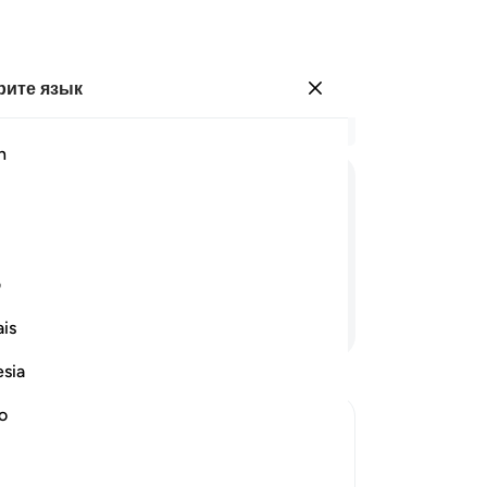
ите язык
Войти
Чи
h
Гла
17
ﱰ
ﱱ
ﱲ
ﱳ
ﱴ
то
са
что у них достаточно сил.
не
ف
ог
Продолжить чтение
is
19
от
esia
мр
ст
no
па
беседуя вполголоса и обсуждая, как
от