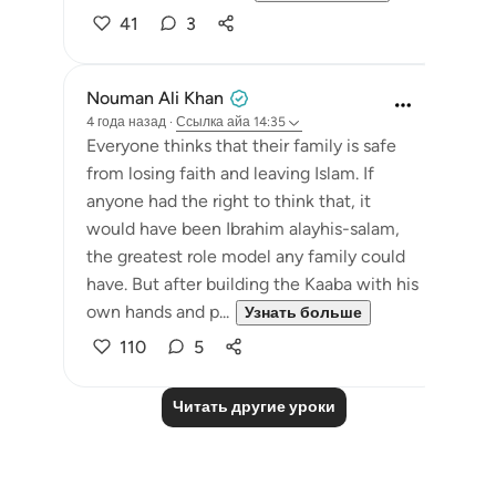
41
3
Nouman Ali Khan
4 года назад
·
Ссылка
айа 14:35
Everyone thinks that their family is safe
from losing faith and leaving Islam. If
anyone had the right to think that, it
would have been Ibrahim alayhis-salam,
the greatest role model any family could
have. But after building the Kaaba with his
own hands and p...
Узнать больше
110
5
Читать другие уроки