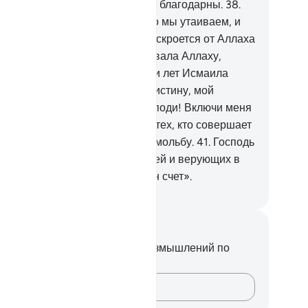
одами, - быть может, они будут благодарны.
38
.
сподь наш! Тебе ведомо то, что мы утаиваем, и
, что мы обнародуем. Ничто не скроется от Аллаха
 на земле, ни на небесах.
39
.
Хвала Аллаху,
торый даровал мне на старости лет Исмаила
змаила) и Исхака (Исаака). Воистину, мой
сподь внимает мольбе.
40
.
Господи! Включи меня
часть моего потомства в число тех, кто совершает
маз. Господь наш! Прими мою мольбу.
41
.
Господь
ш! Прости меня, моих родителей и верующих в
т день, когда будет представлен счет».
ssian Translation ( Elmir Kuliev )
метки и размышления
вас нет никаких заметок или размышлений по
ому стиху.
Зафиксируйте свои мысли…