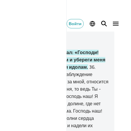
Войти
тать в контексте
ва 14, Страница 260, Джуз 13
.
Вот Ибрахим (Авраам) сказал: «Господи!
елай этот город безопасным и убереги меня
моих сыновей от поклонения идолам.
36
.
споди! Воистину, они ввели в заблуждение
огих людей. Тот, кто последует за мной, относится
 мне. А если кто ослушается меня, то ведь Ты -
ощающий, Милосердный.
37
.
Господь наш! Я
селил часть моего потомства в долине, где нет
аков, у Твоего Заповедного дома. Господь наш!
сть они совершают намаз. Наполни сердца
которых людей любовью к ним и надели их