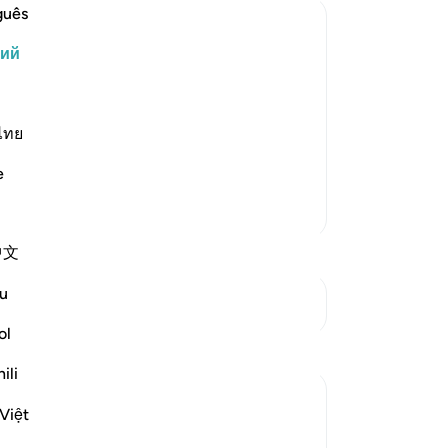
пл
guês
Го
кий
то
Ибрахима, который попросил Аллаха
ни
пасной. Он ниспослал религиозные
ко
аповедным городом, и сделал так,
(И
ไทย
ым причинам. Если же нечестивцы
Го
e
и 
на
Больше тафсиров
на
中文
то
-
Ru
u
См. Перекрестки
ol
За
Размышления
У 
ili
эт
Hammad Fahim
Việt
22 недели назад
·
Ссылка
айа 14:35, 67:16
Verse 16 of Surah Al-Mulk reminds us how