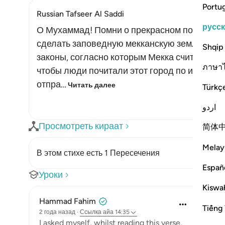
Portu
Russian Tafseer Al Saddi
русс
О Мухаммад! Помни о прекрасном поступке 
сделать заповедную мекканскую землю безо
Shqip
законы, согласно которым Мекка считается з
ภาษา
чтобы люди почитали этот город по известн
отпра…
Читать далее
Türkç
اردو
Просмотреть кираат
简体
Melay
В этом стихе есть 1 Пересечения
Españ
Уроки
Kiswah
Hammad Fahim
Tiếng 
2 года назад
·
Ссылка
айа 14:35
I asked myself, whilst reading this verse,