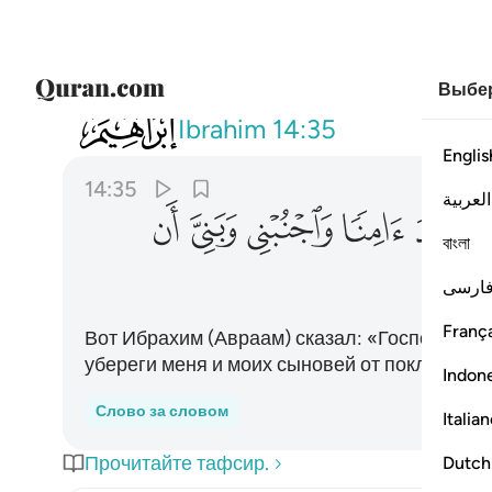
Выбер
014
واذ قال ابراهيم رب اجعل هاذا البلد ام
Ibrahim
14:35
Englis
14:35
العربية
ﱙ
ﱚ
ﱛ
ﱜ
ﱝ
বাংলা
ارسی
França
Вот Ибрахим (Авраам) сказал: «Господи! Сд
убереги меня и моих сыновей от поклонени
Indon
Слово за словом
Italia
Прочитайте тафсир.
Dutch