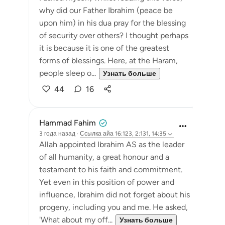
why did our Father Ibrahim (peace be
upon him) in his dua pray for the blessing
of security over others? I thought perhaps
it is because it is one of the greatest
forms of blessings. Here, at the Haram,
people sleep o...
Узнать больше
44
16
Hammad Fahim
3 года назад
·
Ссылка
айа 16:123, 2:131, 14:35
Allah appointed Ibrahim AS as the leader
of all humanity, a great honour and a
testament to his faith and commitment.
Yet even in this position of power and
influence, Ibrahim did not forget about his
progeny, including you and me. He asked,
'What about my off...
Узнать больше