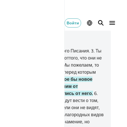
Войти
тать в контексте
ва 26, Страница 367, Джуз 19
Та. Син. Мим.
2
.
Это - аяты ясного Писания.
3
.
Ты
жешь погубить себя от скорби оттого, что они не
ановятся верующими.
4
.
Если Мы пожелаем, то
спошлем им с неба знамение, перед которым
корно склонятся их шеи.
5
.
Какое бы новое
поминание ни приходило к ним от
лостивого, они отворачивались от него.
6
.
и сочли это ложью, и к ним придут вести о том,
д чем они издевались.
7
.
Неужели они не видят,
олько Мы взрастили на земле благородных видов
стений?
8
.
Воистину, в этом - знамение, но