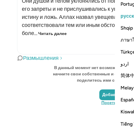
Они душой и телом уклонялись от повелени
Portu
его запреты и не прислушивались к увещева
русс
истину и ложь. Аллах назвал увещевания но
соответствовали тем или иным обстоятельс
Shqip
боле…
Читать далее
ภาษา
Türkç
Размышления
اردو
В данный момент нет возможности п
начните свои собственные и сохранит
简体
поделитесь ими с сообщест
Melay
Добавить отр
Españ
Посетите Quran
Kiswah
Tiếng 