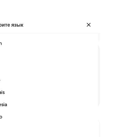
ите язык
Войти
Чи
h
Гла
1
.
ﱛ
ﱜ
ﱝ
ﱞ
ﱟ
ﱠ
ﱡ
мо
ст
 ним от Милостивого, они
ни
ف
по
is
на
Продолжить чтение
Ми
esia
Он
на
no
ск
ра