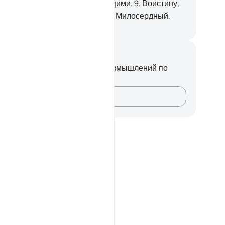
льшинство их не стали верующими.
9
.
Воистину,
ой Господь - Могущественный, Милосердный.
ssian Translation ( Elmir Kuliev )
метки и размышления
вас нет никаких заметок или размышлений по
ому стиху.
Зафиксируйте свои мысли…