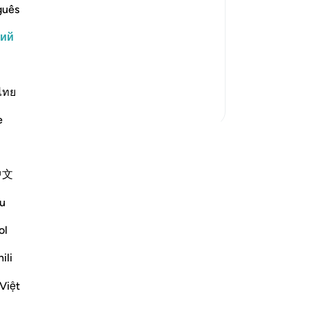
й Милостивого Аллаха, преступали
бо
guês
ниям, которые открывали им глаза на
тв
кий
-
Ru
выми, подчеркивая, что все они
твам, благодаря чему они были еще
За
ไทย
У 
Больше тафсиров
эт
e
оказать свои размышления —
е их в приватном режиме или
中文
вом QuranReflect.
u
ажение
ol
Reflect
ili
Việt