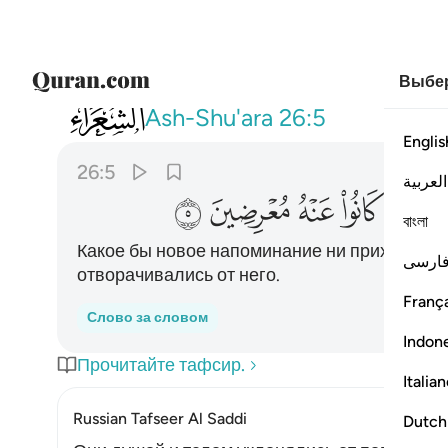
Выбер
026
وما ياتيهم من ذكر من الرحمان محدث الا
Ash-Shu'ara
26:5
Englis
26:5
العربية
ﱢ
ﱣ
ﱤ
ﱥ
ﱦ
বাংলা
Какое бы новое напоминание ни приходило к
ارسی
отворачивались от него.
França
Слово за словом
Indon
Прочитайте тафсир.
Italia
Russian Tafseer Al Saddi
Dutch