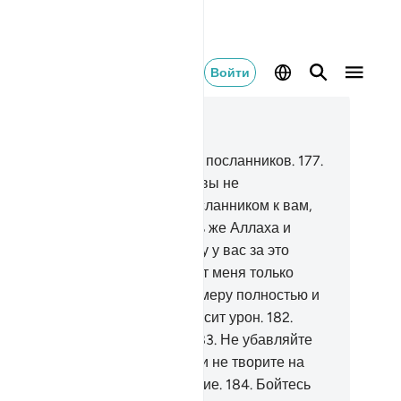
Войти
тать в контексте
ва 26, Страница 375, Джуз 19
6
.
Жители Айки сочли лжецами посланников.
177
.
т Шуейб сказал им: «Неужели вы не
трашитесь?
178
.
Я являюсь посланником к вам,
стойным доверия.
179
.
Бойтесь же Аллаха и
винуйтесь мне.
180
.
Я не прошу у вас за это
знаграждения, ибо вознаградит меня только
сподь миров.
181
.
Наполняйте меру полностью и
 будьте одними из тех, кто наносит урон.
182
.
вешивайте на точных весах.
183
.
Не убавляйте
дям того, что им причитается, и не творите на
мле зла, распространяя нечестие.
184
.
Бойтесь