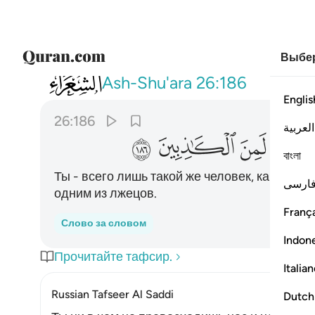
Выбер
026
وما انت الا بشر مثلنا وان نظنك لمن الكاذبين ٦
Ash-Shu'ara
26:186
Englis
26:186
العربية
ﱔ
ﱕ
ﱖ
বাংলা
Ты - всего лишь такой же человек, как и мы,
ارسی
одним из лжецов.
França
Слово за словом
Indon
Прочитайте тафсир.
Italia
Russian Tafseer Al Saddi
Dutch