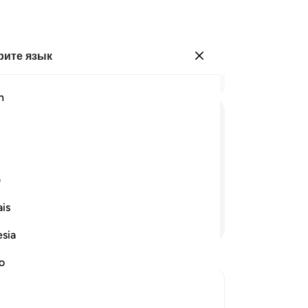
ите язык
Войти
Чи
h
Гла
17
ﱍ
ﱎ
ﱏ
ﱐ
ﱑ
ﱒ
ﱓ
Во
ус
 и мы полагаем, что ты являешься
до
ف
по
is
во
Продолжить чтение
Го
esia
не
Вз
no
лю
зе