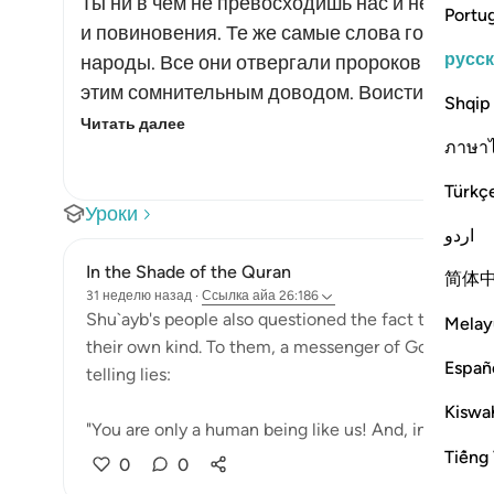
Ты ни в чем не превосходишь нас и не имееш
Portu
и повиновения. Те же самые слова говори
русс
народы. Все они отвергали пророков и посл
этим сомнительным доводом. Воистину, их с
Shqip
Читать далее
ภาษา
Türkç
Уроки
اردو
In the Shade of the Quran
简体
31 неделю назад
·
Ссылка
айа 26:186
Shu`ayb's people also questioned the fact that he 
Melay
their own kind. To them, a messenger of God should
Españ
telling lies:
Kiswah
"You are only a human being like us! And, indeed, we
Tiếng 
0
0