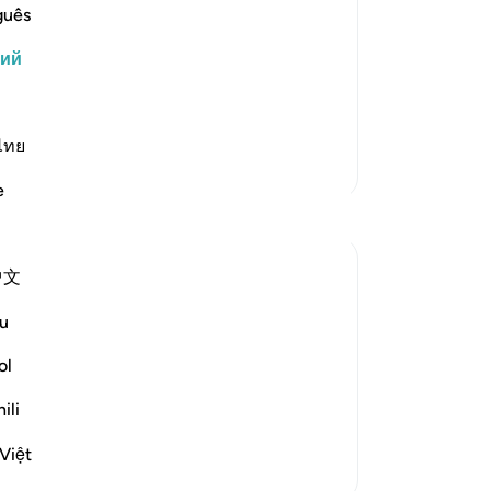
ь права требовать от нас покорности
То
guês
ли Божьим посланникам предыдущие
Он
кий
анников и оправдывали свое неверие
ок
че
лова были так же похожи, как были…
яв
ос
ไทย
Больше тафсиров
пр
e
о 
лж
Во
中文
Во
ст
was God's messenger, since he was a man of
u
Мо
 be different. Hence, they accused him of
-
Ru
ol
ili
За
 believe...
Узнать больше
У 
Việt
эт