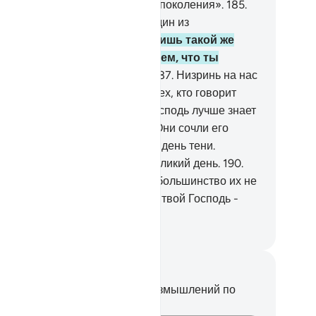
го, Кто сотворил вас и первые поколения».
185
.
и сказали: «Ты - всего лишь один из
олдованных.
186
.
Ты - всего лишь такой же
ловек, как и мы, и мы полагаем, что ты
ляешься одним из лжецов.
187
.
Низринь на нас
колок неба, если ты - один из тех, кто говорит
авду».
188
.
Он сказал: «Мой Господь лучше знает
том, что вы совершаете».
189
.
Они сочли его
ецом, и их постигли мучения в день тени.
истину, это были мучения в Великий день.
190
.
истину, в этом - знамение, но большинство их не
али верующими.
191
.
Воистину, твой Господь -
гущественный, Милосердный.
ssian Translation ( Elmir Kuliev )
метки и размышления
вас нет никаких заметок или размышлений по
ому стиху.