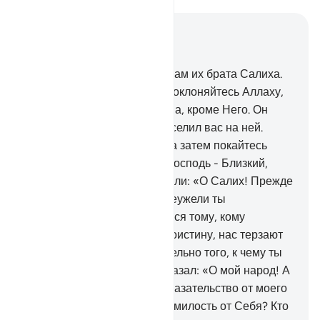
Читать в контексте
Глава 11, Страница 229, Джуз 12
61
.
Мы отправили к самудянам их брата Салиха.
Он сказал: «О мой народ! Поклоняйтесь Аллаху,
ибо нет у вас иного божества, кроме Него. Он
сотворил вас из земли и поселил вас на ней.
Просите прощения у Него, а затем покайтесь
перед Ним. Воистину, мой Господь - Близкий,
Отзывчивый».
62
.
Они сказали: «О Салих! Прежде
ты был нашей надеждой. Неужели ты
запрещаешь нам поклоняться тому, кому
поклонялись наши отцы? Воистину, нас терзают
смутные сомнения относительно того, к чему ты
нас призываешь».
63
.
Он сказал: «О мой народ! А
что, если я опираюсь на доказательство от моего
Господа, и Он даровал мне милость от Себя? Кто