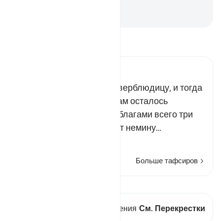
сгинут самудяне!
-
Russian Translation ( Elmir Kuliev )
Прочитайте тафсир.
Russian Tafseer Al Saddi
Многобожники зарезали верблюдицу, и тогда
пророк Салих сказал: «Вам осталось
наслаждаться мирскими благами всего три
дня, а затем вас постигнет немину…
Читать далее
Больше тафсиров
Просмотреть кираат
В этом стихе есть 1 Пересечения
См. Перекрестки