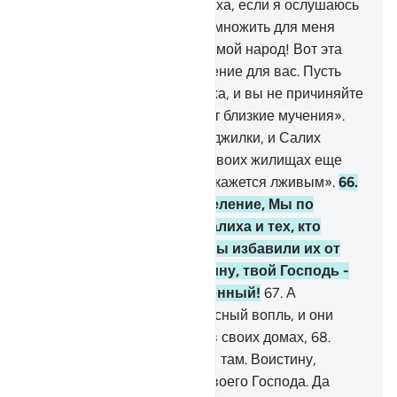
тогда защитит меня от Аллаха, если я ослушаюсь
Его? Вы же не можете приумножить для меня
ничего, кроме убытка.
64
.
О мой народ! Вот эта
верблюдица Аллаха - знамение для вас. Пусть
она пасется на земле Аллаха, и вы не причиняйте
ей зла, а не то вас постигнут близкие мучения».
65
.
Но они подрезали ей поджилки, и Салих
сказал: «Наслаждайтесь в своих жилищах еще
три дня. Это обещание не окажется лживым».
66
.
Когда же явилось Наше веление, Мы по
милости Своей спасли Салиха и тех, кто
уверовал вместе с ним. Мы избавили их от
позора в тот день. Воистину, твой Господь -
Всесильный, Могущественный!
67
.
А
беззаконников поразил ужасный вопль, и они
оказались повергнуты ниц в своих домах,
68
.
словно они никогда не жили там. Воистину,
самудяне не уверовали в своего Господа. Да