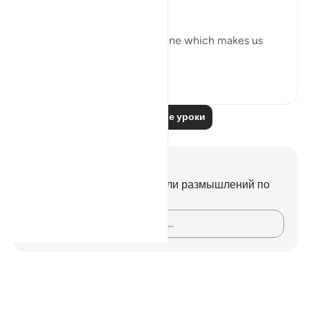
dignity intact.
The surah then portrays a scene which makes us
wonder a...
Узнать больше
0
0
Читать другие уроки
Заметки и размышления
У вас нет никаких заметок или размышлений по
этому стиху.
Зафиксируйте свои мысли…