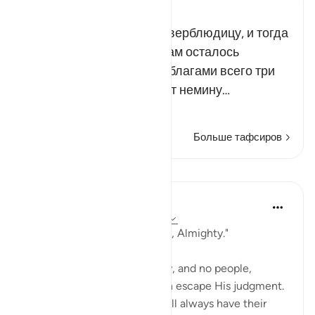
Russian Tafseer Al Saddi
Многобожники зарезали верблюдицу, и тогда
пророк Салих сказал: «Вам осталось
наслаждаться мирскими благами всего три
дня, а затем вас постигнет немину…
Читать далее
Больше тафсиров
Уроки
In the Shade of the Quran
31 неделю назад
·
Ссылка
айа 11:67
"Indeed your Lord is Powerful, Almighty."
Nothing can stand in His way, and no people,
powerful as they may be, can escape His judgment.
Those who are on His side will always have their