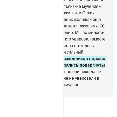
ей зла, а не то вас постигнут близкие мучения».
65
.
Но они подрезали ей поджилки, и Салих
сказал: «Наслаждайтесь в своих жилищах еще
три дня. Это обещание не окажется лживым».
66
.
Когда же явилось Наше веление, Мы по милости
Своей спасли Салиха и тех, кто уверовал вместе
с ним. Мы избавили их от позора в тот день.
Воистину, твой Господь - Всесильный,
Могущественный!
67
.
А беззаконников поразил
ужасный вопль, и они оказались повергнуты
ниц в своих домах,
68
.
словно они никогда не
жили там. Воистину, самудяне не уверовали в
своего Господа. Да сгинут самудяне!
-
Russian Translation ( Elmir Kuliev )
Прочитайте тафсир.