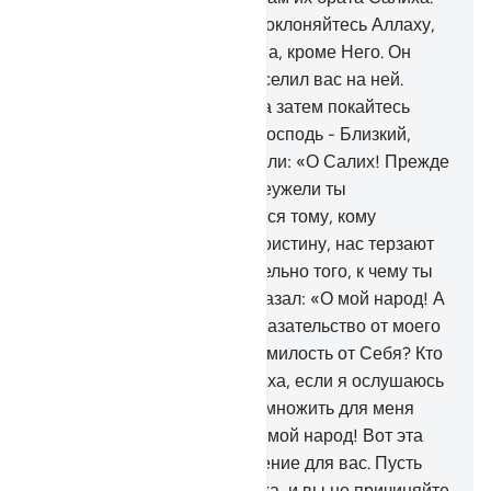
Он сказал: «О мой народ! Поклоняйтесь Аллаху,
ибо нет у вас иного божества, кроме Него. Он
сотворил вас из земли и поселил вас на ней.
Просите прощения у Него, а затем покайтесь
перед Ним. Воистину, мой Господь - Близкий,
Отзывчивый».
62
.
Они сказали: «О Салих! Прежде
ты был нашей надеждой. Неужели ты
запрещаешь нам поклоняться тому, кому
поклонялись наши отцы? Воистину, нас терзают
смутные сомнения относительно того, к чему ты
нас призываешь».
63
.
Он сказал: «О мой народ! А
что, если я опираюсь на доказательство от моего
Господа, и Он даровал мне милость от Себя? Кто
тогда защитит меня от Аллаха, если я ослушаюсь
Его? Вы же не можете приумножить для меня
ничего, кроме убытка.
64
.
О мой народ! Вот эта
верблюдица Аллаха - знамение для вас. Пусть
она пасется на земле Аллаха, и вы не причиняйте