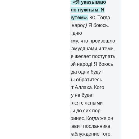
ится к нам?». Фараон сказал: «Я указываю
м только на то, что сам считаю нужным. Я
ду вас только правильным путем».
30
.
Тогда
т, кто уверовал, сказал: «О мой народ! Я боюсь,
о вас постигнет нечто подобное дню
умышленников,
31
.
подобное тому, что произошло
народом Нуха (Ноя), адитами, самудянами и теми,
торые были после них. Аллах не желает поступать
справедливо с рабами.
32
.
О мой народ! Я боюсь
ступления для вас того дня, когда одни будут
ывать к другим.
33
.
В тот день вы обратитесь
пять, но никто не защитит вас от Аллаха. Кого
лах введет в заблуждение, тому не будет
ставника.
34
.
Прежде к вам явился с ясными
амениями Йусуф (Иосиф), но вы до сих пор
мневаетесь в том, что он вам принес. Когда же он
ер, вы сказали: «Аллах не отправит посланника
сле него». Так Аллах вводит в заблуждение того,