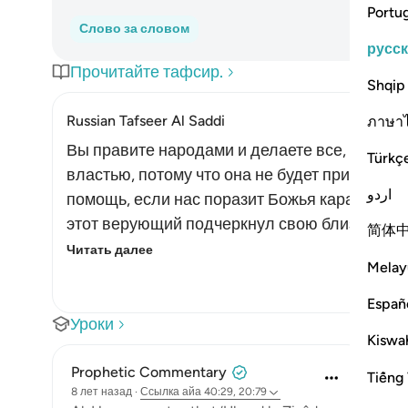
Portu
Слово за словом
русс
Прочитайте тафсир.
Shqip
Russian Tafseer Al Saddi
ภาษา
Вы правите народами и делаете все, что вам
Türkç
властью, потому что она не будет принадлежа
اردو
помощь, если нас поразит Божья кара? Как п
этот верующий подчеркнул свою близость к 
简体
Читать далее
Melay
Españ
Уроки
Kiswah
Prophetic Commentary
Tiếng 
8 лет назад
·
Ссылка
айа 40:29, 20:79