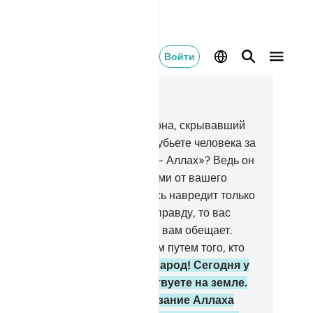
Войти
тать в контексте
ва 40, Страница 470, Джуз 24
.
Верующий муж из рода Фараона, скрывавший
ою веру, сказал: «Неужели вы убьете человека за
, что он говорит: «Мой Господь - Аллах»? Ведь он
ился к вам с ясными знамениями от вашего
спода. Если он лжет, то его ложь навредит только
у самому. Если же он говорит правду, то вас
разит некоторое из того, что он вам обещает.
истину, Аллах не ведет прямым путем того, кто
лишествует и лжет.
29
.
О мой народ! Сегодня у
с есть власть, и вы господствуете на земле.
 кто поможет нам, если наказание Аллаха