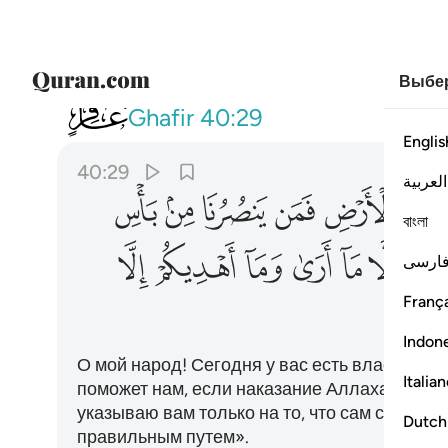
Выбер
040
يا قوم لكم الملك اليوم ظاهرين ف
Ghafir
40:29
Englis
40:29
العربية
ﲓ
ﲔ
ﲕ
ﲖ
ﲗ
ﲘ
বাংলা
ﲡ
ﲢ
ﲣ
ﲤ
ﲥ
ﲦ
ارسی
França
Indon
О мой народ! Сегодня у вас есть власть, и в
Italia
поможет нам, если наказание Аллаха явится
указываю вам только на то, что сам считаю 
Dutch
правильным путем».