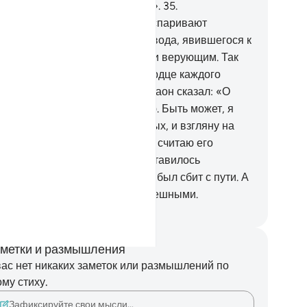
о излишествует и сомневается».
35
.
епирательство тех, которые оспаривают
амения Аллаха без всякого довода, явившегося к
м, весьма ненавистно Аллаху и верующим. Так
лах накладывает печать на сердце каждого
згордившегося тирана.
36
.
Фараон сказал: «О
ман! Построй для меня башню. Быть может, я
стигну путей,
37
.
путей небесных, и взгляну на
га Мусы (Моисея). Воистину, я считаю его
ецом». Вот так Фараону представилось
екрасным зло его деяний, и он был сбит с пути. А
зни Фараона оказались безуспешными.
ssian Translation ( Elmir Kuliev )
метки и размышления
вас нет никаких заметок или размышлений по
ому стиху.
Зафиксируйте свои мысли…