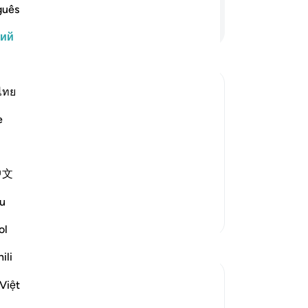
яв
guês
ва
Продолжить чтение
кий
ве
то
чт
со
ไทย
с 
 угодно. Но не обольщайтесь этой
e
ко
ть вам вечно. Кто придет к нам на
не
рекрасна эта проповедь, и как удачно
на
знатным вельможам! Он не ска…
中文
вз
вс
u
Ал
Больше тафсиров
на
ol
Размышления
зн
ili
со
ум
Abu Hizkeel
Việt
по
21 неделю назад
·
Ссылка
айа 40:29