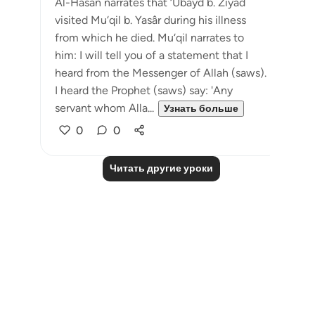
Al-Hasan narrates that ‘Ubayd b. Ziyâd
visited Mu‘qil b. Yasâr during his illness
from which he died. Mu‘qil narrates to
him: I will tell you of a statement that I
heard from the Messenger of Allah (saws).
I heard the Prophet (saws) say: 'Any
servant whom Alla...
Узнать больше
0
0
Читать другие уроки