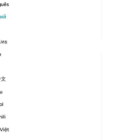
овится известно Всевышнему Аллаху.
зн
guês
еловек совершает открыто в
по
кий
Ал
Ни
Больше тафсиров
15
во
ไทย
Размышления
ни
e
ве
Rayaan Shafi
чт
2 года назад
·
Ссылка
айа 49:18, 96:14, 40:19
ко
As a security guard, right now I am inside
中文
во
a small outdoor security booth, which is
Ко
near the entrance of a large car workshop,
u
Ед
and it is positioned over here so that I can
ду
ol
see what's going on and who is entering
бу
and exiting the place.
ili
ск
пр
Việt
го
Right now the gates are...