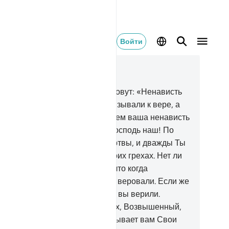
Войти
тать в контексте
ва 40, Страница 469, Джуз 24
.
Воистину, к неверующим воззовут: «Ненависть
лаха к вам тогда, когда вас призывали к вере, а
 не веровали, была сильнее, чем ваша ненависть
самим себе».
11
.
Они скажут: «Господь наш! По
оей воле дважды мы были мертвы, и дважды Ты
ивил нас. Мы признались в своих грехах. Нет ли
ти к выходу?».
12
.
Это потому, что когда
изывали одного Аллаха, вы не веровали. Если же
Нему приобщали сотоварищей, вы верили.
шение принимает только Аллах, Возвышенный,
льшой».
13
.
Он - Тот, Кто показывает вам Свои