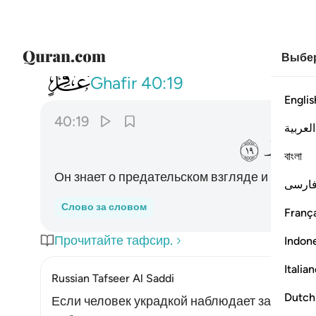
Выбер
040
يعلم خاينة الاعين وما تخفي الصد
Ghafir
40:19
Englis
40:19
العربية
ﱨ
বাংলা
Он знает о предательском взгляде и том, чт
ارسی
Слово за словом
França
Прочитайте тафсир.
Indon
Italia
Russian Tafseer Al Saddi
Dutch
Если человек украдкой наблюдает за происх