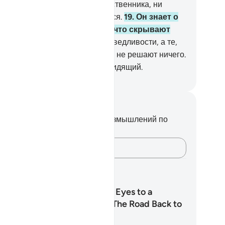
ззаконников ни любящего родственника, ни
ступника, которому подчиняются.
19
.
Он знает о
едательском взгляде и том, что скрывают
уди.
20
.
Аллах решает по справедливости, а те,
торых призывают вместо Него, не решают ничего.
истину, Аллах - Слышащий, Видящий.
ssian Translation ( Elmir Kuliev )
метки и размышления
вас нет никаких заметок или размышлений по
ому стиху.
Зафиксируйте свои мысли…
аны обучения
From Wandering Eyes to a
Watchful Heart: The Road Back to
Modesty