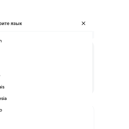
ите язык
Войти
Чи
h
Гла
10
ﱢ
ﱣ
ﱤ
ﱥ
ﱦ
ﱧ
Ал
вы
о скрывают груди.
к 
ف
Тв
Продолжить чтение
is
ож
пу
esia
пр
к 
no
Ре
одящим вокруг или скрывает что-
Бо