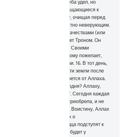
амения и ниспосылает вам с неба удел, но
минают назидание только обращающиеся к
лаху.
14
.
Взывайте же к Аллаху, очищая перед
м веру, даже если это ненавистно неверующим.
.
Он обладает возвышенными качествами (или
звышает по степеням) и владеет Троном. Он
спосылает дух (откровение) со Своими
лениями тем из Своих рабов, кому пожелает,
обы предупредить о Дне встречи.
16
.
В тот день,
гда они появятся на поверхности земли после
скрешения, ничто о них не скроется от Аллаха.
му же принадлежит власть сегодня? Аллаху,
инственному, Всемогущему.
17
.
Сегодня каждая
ша получит только то, что она приобрела, и не
дет сегодня несправедливости. Воистину, Аллах
ор в расчете!
18
.
Предупреди их о
иближающемся дне, когда сердца подступят к
рлу, и они будут опечалены. Не будет у