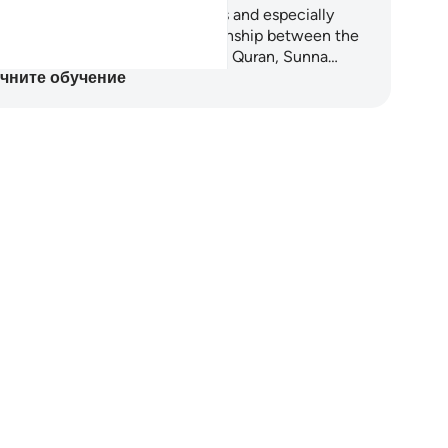
is 5-day journey guides believers and especially
uth through the powerful relationship between the
ze and the heart. Drawing on the Quran, Sunna…
чните обучение