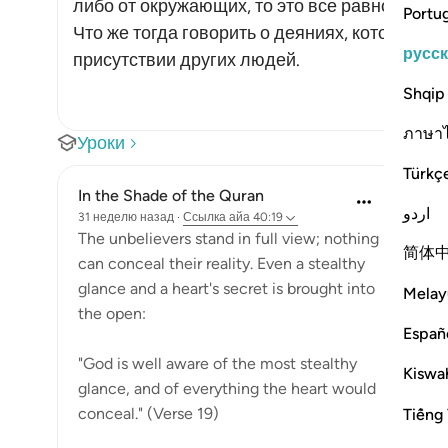
либо от окружающих, то это все равно стан
Portu
Что же тогда говорить о деяниях, которые ч
русс
присутствии других людей.
Shqip
ภาษา
Уроки
Türkç
In the Shade of the Quran
اردو
31 неделю назад
·
Ссылка
айа 40:19
The unbelievers stand in full view; nothing
简体
can conceal their reality. Even a stealthy
glance and a heart's secret is brought into
Melay
the open:
Españ
"God is well aware of the most stealthy
Kiswah
glance, and of everything the heart would
conceal." (Verse 19)
Tiếng 