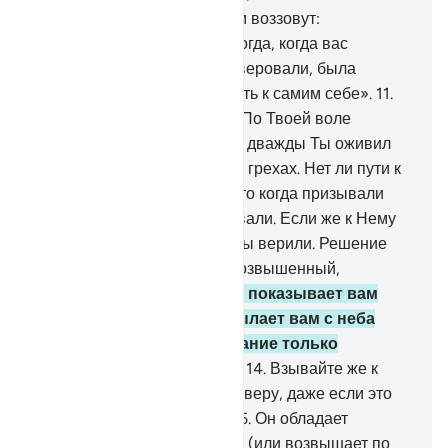
10
.
Воистину, к неверующим воззовут:
«Ненависть Аллаха к вам тогда, когда вас
призывали к вере, а вы не веровали, была
сильнее, чем ваша ненависть к самим себе».
11
.
Они скажут: «Господь наш! По Твоей воле
дважды мы были мертвы, и дважды Ты оживил
нас. Мы признались в своих грехах. Нет ли пути к
выходу?».
12
.
Это потому, что когда призывали
одного Аллаха, вы не веровали. Если же к Нему
приобщали сотоварищей, вы верили. Решение
принимает только Аллах, Возвышенный,
Большой».
13
.
Он - Тот, Кто показывает вам
Свои знамения и ниспосылает вам с неба
удел, но поминают назидание только
обращающиеся к Аллаху.
14
.
Взывайте же к
Аллаху, очищая перед Ним веру, даже если это
ненавистно неверующим.
15
.
Он обладает
возвышенными качествами (или возвышает по