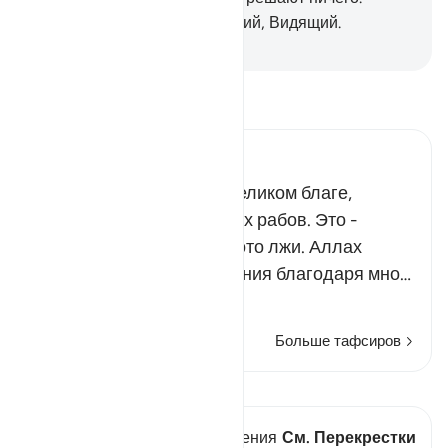
Воистину, Аллах - Слышащий, Видящий.
-
Russian Translation ( Elmir Kuliev )
Прочитайте тафсир.
Russian Tafseer Al Saddi
Всевышний сообщил о великом благе,
которым Он одарил Своих рабов. Это -
умение отличать истину ото лжи. Аллах
научил этому Свои творения благодаря мно…
Читать далее
Больше тафсиров
Просмотреть кираат
В этом стихе есть 1 Пересечения
См. Перекрестки