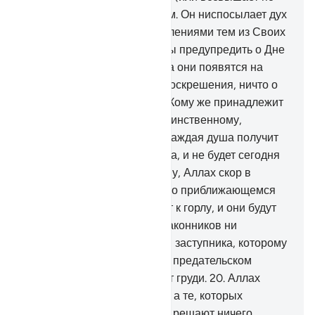
степеням) и владеет Троном. Он ниспосылает дух
(откровение) со Своими велениями тем из Своих
рабов, кому пожелает, чтобы предупредить о Дне
встречи.
16
.
В тот день, когда они появятся на
поверхности земли после воскрешения, ничто о
них не скроется от Аллаха. Кому же принадлежит
власть сегодня? Аллаху, Единственному,
Всемогущему.
17
.
Сегодня каждая душа получит
только то, что она приобрела, и не будет сегодня
несправедливости. Воистину, Аллах скор в
расчете!
18
.
Предупреди их о приближающемся
дне, когда сердца подступят к горлу, и они будут
опечалены. Не будет у беззаконников ни
любящего родственника, ни заступника, которому
подчиняются.
19
.
Он знает о предательском
взгляде и том, что скрывают груди.
20
.
Аллах
решает по справедливости, а те, которых
призывают вместо Него, не решают ничего.