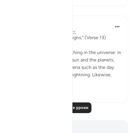
Уроки
In the Shade of the Quran
31 неделю назад
·
Ссылка
айа 40:13
"He it is who shows you His signs." (Verse 13)
God's signs are seen in everything in the universe: in
the great bodies such as the sun and the planets,
and also in the great phenomena such as the day
and night, rain, thunder, and lightning. Likewise,
they are...
Узнать больше
0
0
Читать другие уроки
Заметки и размышления