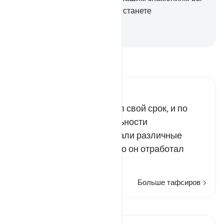
и те, кто последует за вами, станете
победителями».
-
Russian Translation ( Elmir Kuliev )
Прочитайте тафсир.
Russian Tafseer Al Saddi
Муса исправно отработал свой срок, и по
поводу его продолжительности
комментаторы высказывали различные
мнения. Одни считали, что он отработал
только …
Читать далее
Больше тафсиров
Просмотреть кираат