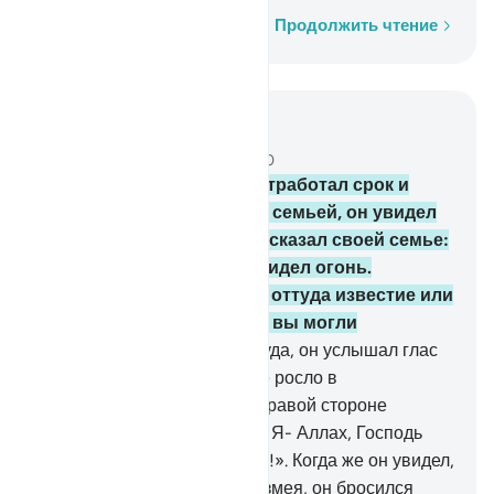
Слово за словом
Продолжить чтение
Читать в контексте
Глава 28, Страница 389, Джуз 20
29
.
Когда Муса (Моисей) отработал срок и
двинулся в путь со своей семьей, он увидел
со стороны горы огонь и сказал своей семье:
«Оставайтесь здесь! Я увидел огонь.
Возможно, я принесу вам оттуда известие или
горящую головню, чтобы вы могли
согреться».
30
.
Подойдя туда, он услышал глас
со стороны дерева, которое росло в
благословенном месте на правой стороне
долины: «О Муса (Моисей)! Я- Аллах, Господь
миров.
31
.
Брось свой посох!». Когда же он увидел,
как тот извивается, словно змея, он бросился