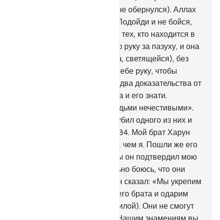
бежать и не вернулся (или не обернулся). Аллах
сказал: «О Муса (Моисей)! Подойди и не бойся,
ибо ты являешься одним из тех, кто находится в
безопасности.
32
.
Сунь свою руку за пазуху, и она
выйдет белой (цвета молока, светящейся), без
следов болезни. Прижми к себе руку, чтобы
избавиться от страха. Это - два доказательства от
твоего Господа для Фараона и его знати.
Воистину, они являются людьми нечестивыми».
33
.
Он сказал: «Господи! Я убил одного из них и
боюсь, что они убьют меня.
34
.
Мой брат Харун
(Аарон) более красноречив, чем я. Пошли же его
со мною помощником, чтобы он подтвердил мою
правдивость. Я действительно боюсь, что они
сочтут меня лжецом».
35
.
Он сказал: «Мы укрепим
твою руку посредством твоего брата и одарим
вас доказательством (или силой). Они не смогут
навредить вам. Благодаря Нашим знамениям вы