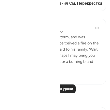
В этом стихе есть 1 Пересечения
См. Перекрестки
Уроки
In the Shade of the Quran
31 неделю назад
·
Ссылка
айа 28:29
When Moses had fulfilled his term, and was
travelling with his family, he perceived a fire on the
slope of Mount Sinai. So he said to his family: 'Wait
here, for I perceive a fire. Perhaps I may bring you
from there some information, or a burning brand
from th...
Узнать больше
0
0
Читать другие уроки
Размышления