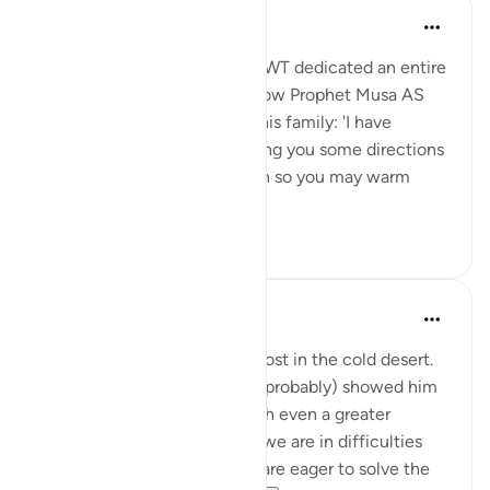
Aida Azlin
3 года назад
·
Ссылка
айа 28:29
I absolutely love how Allah SWT dedicated an entire
Ayah in the Quran to show how Prophet Musa AS
clearly communicated with his family: 'I have
spotted a fire. I will either bring you some directions
from there, or a burning torch so you may warm
yourselves.' ...
Узнать больше
12
2
Abbas R.
5 лет назад
·
Ссылка
айа 28:29
Subhanallah! Musa (as) was lost in the cold desert.
Suddenly Allah did not only (probably) showed him
the way but charged him with even a greater
prupose as a prophet! When we are in difficulties
and don't see a way out, we are eager to solve the