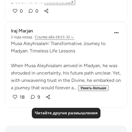
problem and f...
Узнать больше
0
0
Iraj Marjan
2 года назад
·
Ссылка
айа 28:23-32
Musa Aleyhisalam' Transformative Journey to
Madyan: Timeless Life Lessons
When Musa Aleyhisalam arrived in Madyan, he was
shrouded in uncertainty, his future path unclear. Yet,
with unwavering trust in the Divine, he embarked on
a journey that would forever a...
Узнать больше
18
9
Читайте другие размышления