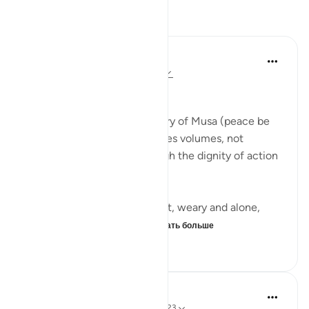
Размышления
Qais Noor
в прошлом году
·
Ссылка
айа 28:23
~ The Gaze that Guards ~
There is a moment in the story of Musa (peace be
upon him) that quietly teaches volumes, not
through a sermon, but through the dignity of action
guided by faith.
Musa (AS) fleeing from Egypt, weary and alone,
arrives in Madyan not to...
Узнать больше
10
3
50
Iraj Marjan
2 года назад
·
Ссылка
айа 28:25, 28:23