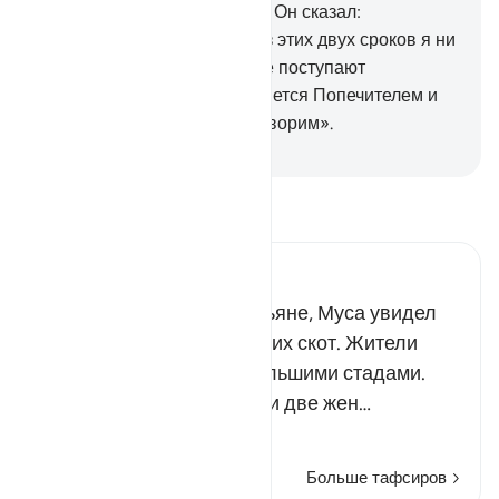
одним из праведников».
28
.
Он сказал:
«Договорились. Какой бы из этих двух сроков я ни
отработал, пусть со мной не поступают
несправедливо. Аллах является Попечителем и
Хранителем того, что мы говорим».
-
Russian Translation ( Elmir Kuliev )
Прочитайте тафсир.
Russian Tafseer Al Saddi
Дойдя до колодца в Мадьяне, Муса увидел
возле него людей, поивших скот. Жители
этого города владели большими стадами.
Неподалеку от них стояли две жен…
Читать далее
Больше тафсиров