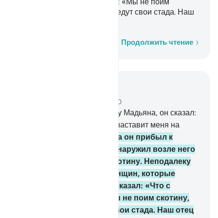
«Что с вами?». Они сказали: «Мы не поим
скотину, пока пастухи не уведут свои стада. Наш
отец очень стар».
Слово за словом
Продолжить чтение
Читать в контексте
Глава 28, Страница 388, Джуз 20
22
.
Направившись в сторону Мадьяна, он сказал:
«Быть может, мой Господь наставит меня на
правильный путь».
23
.
Когда он прибыл к
колодцу в Мадьяне, то обнаружил возле него
людей, которые поили скотину. Неподалеку
от них он увидел двух женщин, которые
отгоняли свое стадо. Он сказал: «Что с
вами?». Они сказали: «Мы не поим скотину,
пока пастухи не уведут свои стада. Наш отец