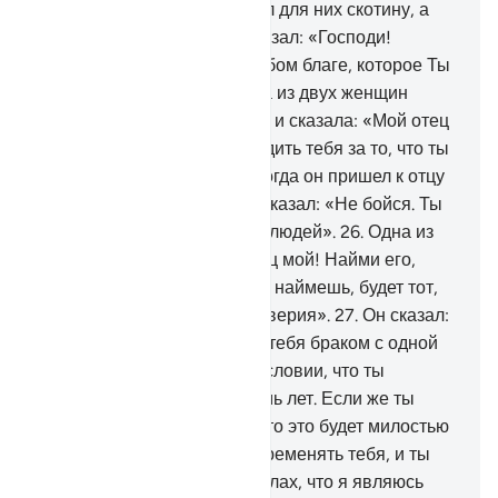
очень стар».
24
.
Он напоил для них скотину, а
затем вернулся в тень и сказал: «Господи!
Воистину, я нуждаюсь в любом благе, которое Ты
ниспошлешь мне».
25
.
Одна из двух женщин
подошла к нему застенчиво и сказала: «Мой отец
зовет тебя, чтобы вознаградить тебя за то, что ты
напоил для нас скотину». Когда он пришел к отцу
и поведал ему рассказ, он сказал: «Не бойся. Ты
спасся от несправедливых людей».
26
.
Одна из
двух женщин сказала: «Отец мой! Найми его,
ведь лучшим из тех, кого ты наймешь, будет тот,
кто силен и заслуживает доверия».
27
.
Он сказал:
«Воистину, я хочу сочетать тебя браком с одной
из моих дочерей этих при условии, что ты
наймешься ко мне на восемь лет. Если же ты
останешься на все десять, то это будет милостью
от тебя. Я не собираюсь обременять тебя, и ты
увидишь, если пожелает Аллах, что я являюсь