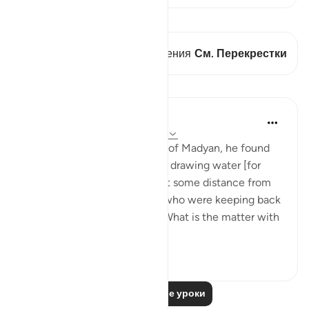
Просмотреть кираат
В этом стихе есть 1 Пересечения
См. Перекрестки
Уроки
In the Shade of the Quran
32 недели назад
·
Ссылка
айа 28:23
When he arrived at the wells of Madyan, he found
there a large group of people drawing water [for
their herds and flocks], and at some distance from
them he found two women who were keeping back
their flock. He asked them: 'What is the matter with
you two?' Th...
Узнать больше
1
0
119
Читать другие уроки