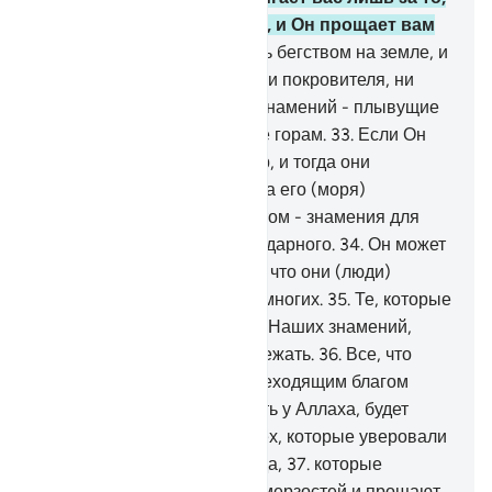
что приобрели ваши руки, и Он прощает вам
многое.
31
.
Вы не спасетесь бегством на земле, и
нет у вас, помимо Аллаха, ни покровителя, ни
помощника.
32
.
Среди Его знамений - плывущие
по морю корабли, подобные горам.
33
.
Если Он
пожелает, то успокоит ветер, и тогда они
останутся неподвижными на его (моря)
поверхности. Воистину, в этом - знамения для
каждого терпеливого, благодарного.
34
.
Он может
погубить их (корабли) за то, что они (люди)
приобрели, но Он прощает многих.
35
.
Те, которые
препираются относительно Наших знамений,
знают, что они не смогут сбежать.
36
.
Все, что
даровано вам, является преходящим благом
мирской жизни. А то, что есть у Аллаха, будет
лучше и долговечнее для тех, которые уверовали
и уповают на своего Господа,
37
.
которые
избегают великих грехов и мерзостей и прощают,