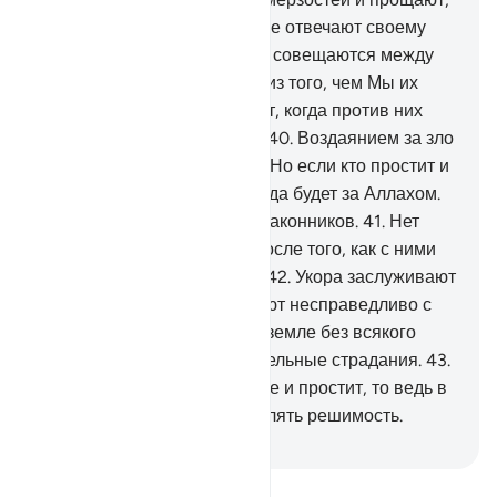
когда гневаются,
38
.
которые отвечают своему
Господу, совершают намаз, совещаются между
собой о делах и расходуют из того, чем Мы их
наделили,
39
.
которые мстят, когда против них
поступают несправедливо.
40
.
Воздаянием за зло
является равноценное зло. Но если кто простит и
установит мир, то его награда будет за Аллахом.
Воистину, Он не любит беззаконников.
41
.
Нет
укора тем, которые мстят после того, как с ними
поступили несправедливо.
42
.
Укора заслуживают
только те, которые поступают несправедливо с
людьми и бесчинствуют на земле без всякого
права. Им уготованы мучительные страдания.
43
.
А если кто проявит терпение и простит, то ведь в
этих делах надлежит проявлять решимость.
-
Russian Translation ( Elmir Kuliev )