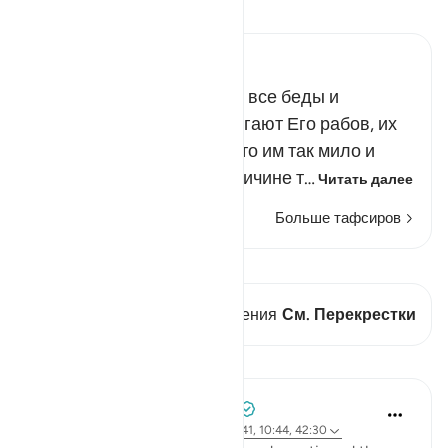
Прочитайте тафсир.
Russian Tafseer Al Saddi
Всевышний сообщил, что все беды и
несчастья, которые постигают Его рабов, их
достояние, детей и все, что им так мило и
дорого, происходят по причине т…
Читать далее
Больше тафсиров
Просмотреть кираат
В этом стихе есть 1 Пересечения
См. Перекрестки
Уроки
Tulayhah Tafsir Translations
2 года назад
·
Ссылка
айа 32:21, 30:41, 10:44, 42:30