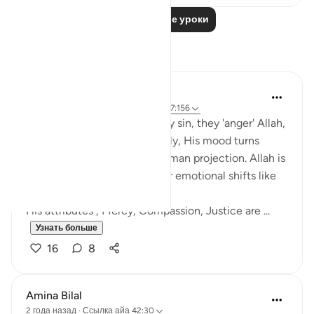
Читать другие уроки
Размышления
Salihu Abba
в прошлом году
·
Ссылка
айа 42:30, 7:156
Many people think when they sin, they 'anger' Allah,
and unless they repent quickly, His mood turns
against them. But this is a human projection. Allah is
not subject to time, space, or emotional shifts like
us.
His attributes , Mercy, Compassion, Justice are ...
Узнать больше
16
8
Amina Bilal
2 года назад
·
Ссылка
айа 42:30