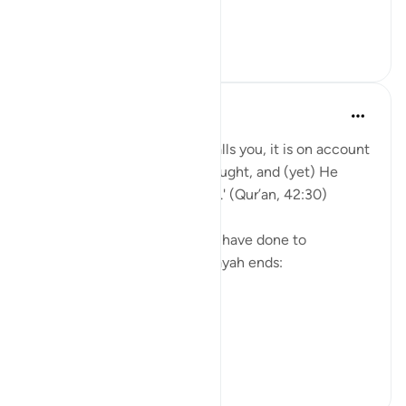
يَا أَيُّهَا الَّذِينَ ...
Узнать больше
30
1
Yasmin Mogahed
5 лет назад
·
Ссылка
айа 42:30
'And whatever affliction befalls you, it is on account
of what your hands have wrought, and (yet) He
pardons most (of your faults).' (Qur’an, 42:30)
Yes. What we have done, we have done to
ourselves, but look how the ayah ends:
'He pardons most.'
The word u...
Узнать больше
28
4