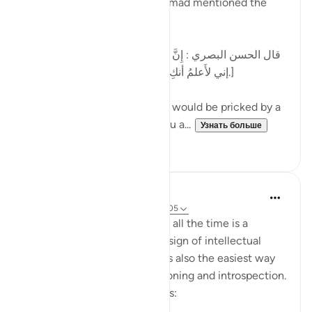
In one of his works, Imam Ahmad mentioned the
following statement:
[قال الحسن البصري : إِنَّ الرَّجُل كان يُشاكُ الشوكة يقول:
إني لأَعلمُ أنكِ بذنب ، وما ظلمني ربي عز وجل.]
al-Hasan al-Basri said: A man would be pricked by a
thorn and say, 'I know that you a...
Узнать больше
12
5
Dr. Hatem Al-Haj
4 года назад
·
Ссылка
айа 42:30, 5:105
Projecting blame onto others all the time is a
psychological disorder and a sign of intellectual
timidity and incoherence. It is also the easiest way
for people to avoid self-reckoning and introspection.
Please reflect on these verses: