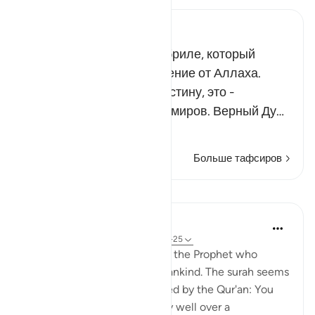
Russian Tafseer Al Saddi
Речь идет об ангеле Джибриле, который
принес на землю Откровение от Аллаха.
Всевышний сказал: «Воистину, это -
Ниспослание от Господа миров. Верный Ду…
Читать далее
Больше тафсиров
Уроки
In the Shade of the Quran
31 неделю назад
·
Ссылка
айа 81:22-25
Here follows a description of the Prophet who
conveys this revelation to mankind. The surah seems
to say to the people addressed by the Qur'an: You
have known Muhammad very well over a