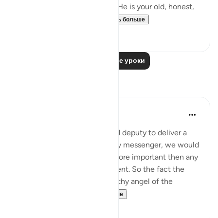
considerable length of time. He is your old, honest,
trusted friend. Why, t...
Узнать больше
0
0
Читать другие уроки
Размышления
tareq abed
8 лет назад
·
Ссылка
айа 81:15-24
If a king sent his most trusted deputy to deliver a
message and not and ordinary messenger, we would
be sure the message bears more important then any
other message he normally sent. So the fact the
most honorable and trustworthy angel of the
heavens , Jibril...
Узнать больше
4
0