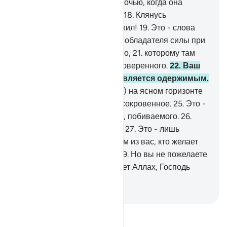
исчезающими!
17
.
Клянусь ночью, когда она
наступила (или отступила)!
18
.
Клянусь
рассветом, когда он забрезжил!
19
.
Это - слова
благородного посланца,
20
.
обладателя силы при
Владыке Трона, почитаемого,
21
.
которому там
(на небесах) повинуются, доверенного.
22
.
Ваш
товарищ (Мухаммад) не является одержимым.
23
.
Он видел его (Джибрила) на ясном горизонте
24
.
и не скупится передать сокровенное.
25
.
Это -
не речи дьявола изгнанного, побиваемого.
26
.
Куда же вы направляетесь?
27
.
Это - лишь
Напоминание мирам,
28
.
тем из вас, кто желает
следовать прямым путем.
29
.
Но вы не пожелаете
этого, если этого не пожелает Аллах, Господь
миров.
-
Russian Translation ( Elmir Kuliev )
Прочитайте тафсир.