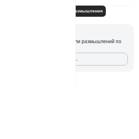
Читайте другие размышления
Заметки и размышления
У вас нет никаких заметок или размышлений по
этому стиху.
Зафиксируйте свои мысли…
Notes
placeholders
close