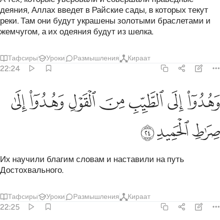
деяния, Аллах введет в Райские сады, в которых текут
реки. Там они будут украшены золотыми браслетами и
жемчугом, а их одеяния будут из шелка.
Тафсиры
Уроки
Размышления
Кираат
22:24
ﱁ
ﱂ
ﱃ
ﱄ
ﱅ
هدوا الى الطيب من القول وهدوا الى صراط الحميد ٢٤
ﱆ
ﱇ
َهُدُوٓا۟ إِلَى ٱلطَّيِّبِ مِنَ ٱلْقَوْلِ وَهُدُوٓا۟ إِلَىٰ صِرَٰطِ ٱلْحَمِيدِ ٢٤
ﱈ
ﱉ
ﱊ
Их научили благим словам и наставили на путь
Достохвального.
Тафсиры
Уроки
Размышления
Кираат
22:25