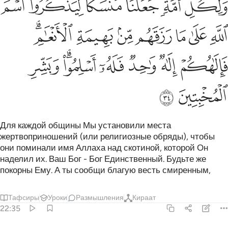
ﱯ
ﱰ
ﱱ
ﱲ
ﱳ
ﱴ
َلِكُلِّ أُمَّةٍۢ جَعَلْنَا مَنسَكًۭا لِّيَذْكُرُوا۟ ٱسْمَ ٱللَّهِ عَلَىٰ مَا رَ
ﱵ
ﱶ
ﱷ
ﱸ
ﱹ
ﱺ
ﱻﱼ
ﱽ
ﱾ
ﱿ
ﲀ
ﲁﲂ
ﲃ
ﲄ
ﲅ
Для каждой общины Мы установили места
жертвоприношений (или религиозные обряды), чтобы
они поминали имя Аллаха над скотиной, которой Он
наделил их. Ваш Бог - Бог Единственный. Будьте же
покорны Ему. А ты сообщи благую весть смиренным,
Тафсиры
Уроки
Размышления
Кираат
22:35