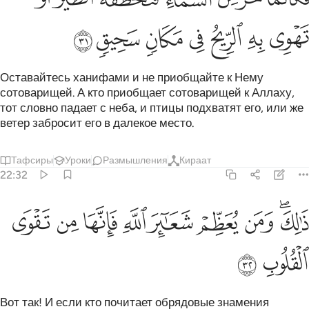
ﱑ
ﱒ
ﱓ
ﱔ
ﱕ
ﱖ
ﱗ
Оставайтесь ханифами и не приобщайте к Нему
сотоварищей. А кто приобщает сотоварищей к Аллаху,
тот словно падает с неба, и птицы подхватят его, или же
ветер забросит его в далекое место.
Тафсиры
Уроки
Размышления
Кираат
22:32
ﱘﱙ
ﱚ
ﱛ
ﱜ
ﱝ
الك ومن يعظم شعاير الله فانها من تقوى القلوب ٣٢
ﱞ
ﱟ
ﱠ
َٰلِكَ وَمَن يُعَظِّمْ شَعَـٰٓئِرَ ٱللَّهِ فَإِنَّهَا مِن تَقْوَى ٱلْقُلُوبِ ٣٢
ﱡ
ﱢ
Вот так! И если кто почитает обрядовые знамения