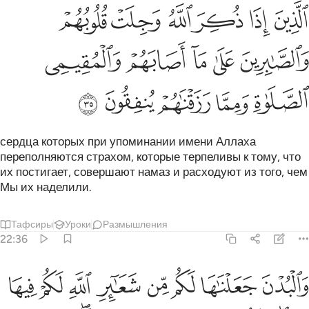
ﲆ
ﲇ
ﲈ
ﲉ
ﲊ
ﲋ
لذين اذا ذكر الله وجلت قلوبهم والصابرين على ما اصابهم والمقيمي الصل
لَّذِينَ إِذَا ذُكِرَ ٱللَّهُ وَجِلَتْ قُلُوبُهُمْ وَٱلصَّـٰبِرِينَ عَلَىٰ مَآ أَصَابَهُمْ وَٱلْمُقِيمِى ٱ
ﲌ
ﲍ
ﲎ
ﲏ
ﲐ
ﲑ
ﲒ
ﲓ
ﲔ
ﲕ
сердца которых при упоминании имени Аллаха
переполняются страхом, которые терпеливы к тому, что
их постигает, совершают намаз и расходуют из того, чем
Мы их наделили.
Тафсиры
Уроки
Размышления
22:36
ﲖ
ﲗ
ﲘ
ﲙ
ﲚ
ﲛ
ﲜ
ﲝ
البدن جعلناها لكم من شعاير الله لكم فيها خير فاذكروا اسم الله عليه
َٱلْبُدْنَ جَعَلْنَـٰهَا لَكُم مِّن شَعَـٰٓئِرِ ٱللَّهِ لَكُمْ فِيهَا خَيْرٌۭ ۖ فَٱذْكُرُوا۟ ٱسْمَ ٱللَّهِ عَلَيْهَا