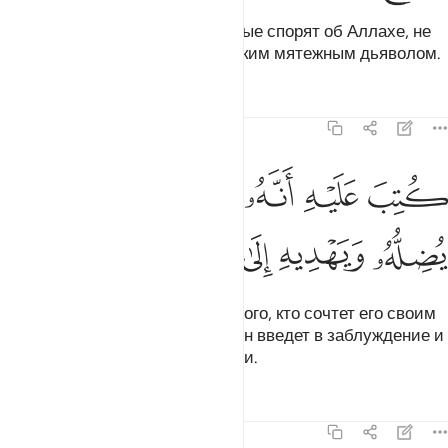
Среди людей есть такие, которые спорят об Аллахе, не
имея знаний, и следуют за всяким мятежным дьяволом.
Тафсиры
Уроки
Размышления
22:4
ﱰ
ﱱ
ﱲ
ﱳ
ﱴ
تب عليه انه من تولاه فانه يضله ويهديه الى عذاب السعير ٤
ﱵ
ُتِبَ عَلَيْهِ أَنَّهُۥ مَن تَوَلَّاهُ فَأَنَّهُۥ يُضِلُّهُۥ وَيَهْدِيهِ إِلَىٰ عَذَابِ ٱلس
ﱶ
ﱷ
ﱸ
ﱹ
ﱺ
ﱻ
Ему было предписано, что любого, кто сочтет его своим
покровителем и помощником, он введет в заблуждение и
приведет к мучениям в Пламени.
Тафсиры
Уроки
Размышления
22:5