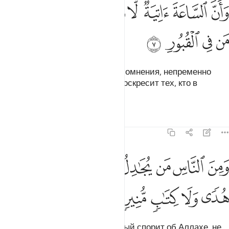
ﱏ
ﱐ
ﱑ
ﱒ
ﱓ
ﱔ
ﱕ
ان الساعة اتية لا ريب فيها وان الله يبعث من في القبور ٧
ﱖ
ﱗ
َأَنَّ ٱلسَّاعَةَ ءَاتِيَةٌۭ لَّا رَيْبَ فِيهَا وَأَنَّ ٱللَّهَ يَبْعَثُ مَن فِى ٱل
ﱘ
ﱙ
ﱚ
ﱛ
потому что Час, в котором нет сомнения, непременно
наступит и потому что Аллах воскресит тех, кто в
могилах.
Тафсиры
Уроки
Размышления
22:8
ﱜ
ﱝ
ﱞ
ﱟ
ﱠ
ﱡ
ﱢ
ﱣ
من الناس من يجادل في الله بغير علم ولا هدى ولا كتاب منير ٨
ﱤ
َمِنَ ٱلنَّاسِ مَن يُجَـٰدِلُ فِى ٱللَّهِ بِغَيْرِ عِلْمٍۢ وَلَا هُدًۭى وَلَا كِتَـٰبٍۢ مُّ
ﱥ
ﱦ
ﱧ
ﱨ
ﱩ
Среди людей есть такой, который спорит об Аллахе, не