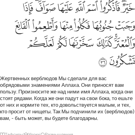
ﲞﲟ
ﲠ
ﲡ
ﲢ
ﲣ
ﲤﲥ
ﲦ
ﲧ
ﲨ
ﲩ
ﲪ
ﲫ
ﲬ
ﲭﲮ
ﲯ
ﲰ
ﲱ
ﲲ
ﲳ
ﲴ
Жертвенных верблюдов Мы сделали для вас
обрядовыми знамениями Аллаха. Они приносят вам
пользу. Произносите же над ними имя Аллаха, когда они
стоят рядами. Когда же они падут на свои бока, то ешьте
от них и кормите тех, кто довольствуется малым, и тех,
кто просит от нищеты. Так Мы подчинили их (верблюдов)
вам, - быть может, вы будете благодарны.
Тафсиры
Уроки
Размышления