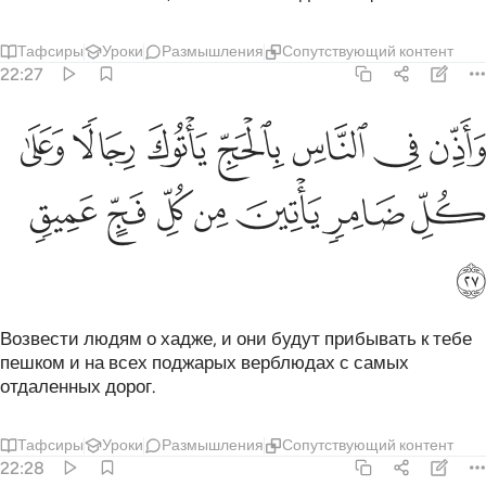
Тафсиры
Уроки
Размышления
Сопутствующий контент
22:27
ﱷ
ﱸ
ﱹ
ﱺ
ﱻ
ﱼ
ﱽ
اذن في الناس بالحج ياتوك رجالا وعلى كل ضامر ياتين من كل فج عميق 
َأَذِّن فِى ٱلنَّاسِ بِٱلْحَجِّ يَأْتُوكَ رِجَالًۭا وَعَلَىٰ كُلِّ ضَامِرٍۢ يَأْتِينَ مِن كُلّ
ﱾ
ﱿ
ﲀ
ﲁ
ﲂ
ﲃ
ﲄ
ﲅ
Возвести людям о хадже, и они будут прибывать к тебе
пешком и на всех поджарых верблюдах с самых
отдаленных дорог.
Тафсиры
Уроки
Размышления
Сопутствующий контент
22:28