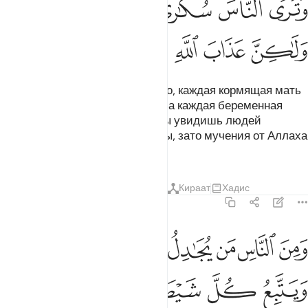
ﱘ
ﱙ
ﱚ
ﱛ
ﱜ
ﱝ
ﱞ
ﱟ
ﱠ
ﱡ
ﱢ
В тот день, когда вы увидите его, каждая кормящая мать
забудет того, кого она кормила, а каждая беременная
женщина выкинет свой плод. Ты увидишь людей
пьяными, но они не будут пьяны, зато мучения от Аллаха
будут тяжки.
Тафсиры
Уроки
Размышления
Кираат
Хадис
22:3
ﱣ
ﱤ
ﱥ
ﱦ
ﱧ
ﱨ
ﱩ
ﱪ
من الناس من يجادل في الله بغير علم ويتبع كل شيطان مريد ٣
َمِنَ ٱلنَّاسِ مَن يُجَـٰدِلُ فِى ٱللَّهِ بِغَيْرِ عِلْمٍۢ وَيَتَّبِعُ كُلَّ شَيْطَـٰنٍۢ مَّرِيد
ﱫ
ﱬ
ﱭ
ﱮ
ﱯ