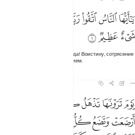
ﱁ
ﱂ
ﱃ
ﱄﱅ
ﱆ
ا ايها الناس اتقوا ربكم ان زلزلة الساعة شيء عظيم ١
ﱇ
ﱈ
َـٰٓأَيُّهَا ٱلنَّاسُ ٱتَّقُوا۟ رَبَّكُمْ ۚ إِنَّ زَلْزَلَةَ ٱلسَّاعَةِ شَىْءٌ عَظِيمٌۭ ١
ﱉ
ﱊ
ﱋ
О люди! Бойтесь вашего Господа! Воистину, сотрясение
Часа является ужасным событием.
Тафсиры
Уроки
Размышления
22:2
ﱌ
ﱍ
ﱎ
ﱏ
ﱐ
ﱑ
وم ترونها تذهل كل مرضعة عما ارضعت وتضع كل ذات حمل حملها وترى
َوْمَ تَرَوْنَهَا تَذْهَلُ كُلُّ مُرْضِعَةٍ عَمَّآ أَرْضَعَتْ وَتَضَعُ كُلُّ ذَاتِ حَمْلٍ حَمْلَهَا
ﱒ
ﱓ
ﱔ
ﱕ
ﱖ
ﱗ