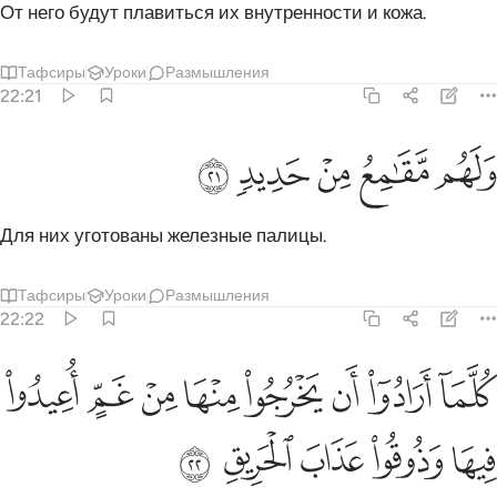
От него будут плавиться их внутренности и кожа.
Тафсиры
Уроки
Размышления
22:21
ﲪ
ﲫ
لهم مقامع من حديد ٢١
ﲬ
ﲭ
ﲮ
َلَهُم مَّقَـٰمِعُ مِنْ حَدِيدٍۢ ٢١
Для них уготованы железные палицы.
Тафсиры
Уроки
Размышления
22:22
ﲯ
ﲰ
ﲱ
ﲲ
ﲳ
ﲴ
ﲵ
لما ارادوا ان يخرجوا منها من غم اعيدوا فيها وذوقوا عذاب الحريق ٢٢
ﲶ
ُلَّمَآ أَرَادُوٓا۟ أَن يَخْرُجُوا۟ مِنْهَا مِنْ غَمٍّ أُعِيدُوا۟ فِيهَا وَذُو
ﲷ
ﲸ
ﲹ
ﲺ
ﲻ