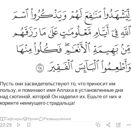
ﲆ
ﲇ
ﲈ
ﲉ
ﲊ
يشهدوا منافع لهم ويذكروا اسم الله في ايام معلومات على ما رزقهم من ب
ِّيَشْهَدُوا۟ مَنَـٰفِعَ لَهُمْ وَيَذْكُرُوا۟ ٱسْمَ ٱللَّهِ فِىٓ أَيَّامٍۢ مَّعْل
ﲋ
ﲌ
ﲍ
ﲎ
ﲏ
ﲐ
ﲑ
ﲒ
ﲓ
ﲔﲕ
ﲖ
ﲗ
ﲘ
ﲙ
ﲚ
ﲛ
Пусть они засвидетельствуют то, что приносит им
пользу, и поминают имя Аллаха в установленные дни
над скотиной, которой Он наделил их. Ешьте от них и
кормите неимущего страдальца!
Тафсиры
Уроки
Размышления
22:29