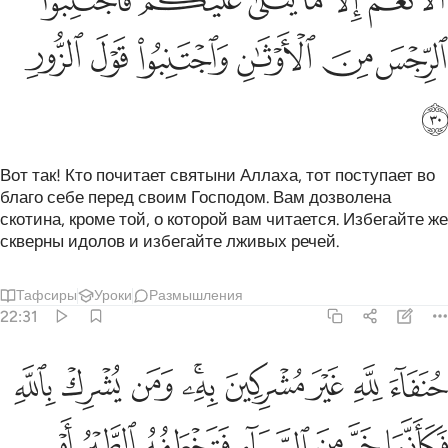
ﲳ
ﲴ
ﲵ
ﲶ
ﲷﲸ
ﲹ
ﲺ
ﲻ
ﲼ
ﲽ
ﲾ
ﲿ
ﳀ
Вот так! Кто почитает святыни Аллаха, тот поступает во
благо себе перед своим Господом. Вам дозволена
скотина, кроме той, о которой вам читается. Избегайте же
скверны идолов и избегайте лживых речей.
Тафсиры
Уроки
Размышления
22:31
ﱁ
ﱂ
ﱃ
ﱄ
ﱅﱆ
ﱇ
ﱈ
ﱉ
نفاء لله غير مشركين به ومن يشرك بالله فكانما خر من السماء فتخطفه
ُنَفَآءَ لِلَّهِ غَيْرَ مُشْرِكِينَ بِهِۦ ۚ وَمَن يُشْرِكْ بِٱللَّهِ فَكَأَنَّمَا خَرَّ مِنَ ٱلسَّم
ﱊ
ﱋ
ﱌ
ﱍ
ﱎ
ﱏ
ﱐ