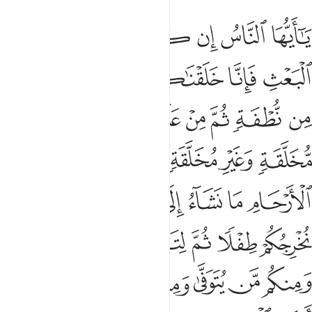
ﱼ
ﱽ
ﱾ
ﱿ
ﲀ
ﲁ
ﲂ
ا ايها الناس ان كنتم في ريب من البعث فانا خلقناكم من تراب ثم من 
َـٰٓأَيُّهَا ٱلنَّاسُ إِن كُنتُمْ فِى رَيْبٍۢ مِّنَ ٱلْبَعْثِ فَإِنَّا خَلَقْنَـٰكُم مِّن تُرَابٍۢ
ﲃ
ﲄ
ﲅ
ﲆ
ﲇ
ﲈ
ﲉ
ﲊ
ﲋ
ﲌ
ﲍ
ﲎ
ﲏ
ﲐ
ﲑ
ﲒ
ﲓ
ﲔ
ﲕﲖ
ﲗ
ﲘ
ﲙ
ﲚ
ﲛ
ﲜ
ﲝ
ﲞ
ﲟ
ﲠ
ﲡ
ﲢ
ﲣ
ﲤﲥ
ﲦ
ﲧ
ﲨ
ﲩ
ﲪ
ﲫ
ﲬ