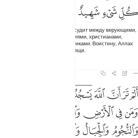
ﱟ
ﱠ
ﱡ
ﱢ
В День воскресения Аллах рассудит между верующими,
исповедующими иудаизм, сабиями, христианами,
огнепоклонниками и многобожниками. Воистину, Аллах
является Свидетелем всякой вещи.
Тафсиры
Уроки
Размышления
22:18
ﱣ
ﱤ
ﱥ
ﱦ
ﱧﱨ
ﱩﱪ
ﱫ
ﱬ
ﱭ
لم تر ان الله يسجد له من في السماوات ومن في الارض والشمس والقمر والنجوم والجبا
َلَمْ تَرَ أَنَّ ٱللَّهَ يَسْجُدُ لَهُۥ مَن فِى ٱلسَّمَـٰوَٰتِ وَمَن فِى ٱلْأَرْضِ وَٱلشَّمْسُ وَٱلْقَمَرُ وَٱلنُّجُومُ وَٱلْجِبَال
ﱮ
ﱯ
ﱰ
ﱱ
ﱲ
ﱳ
ﱴ
ﱵ
ﱶ
ﱷ