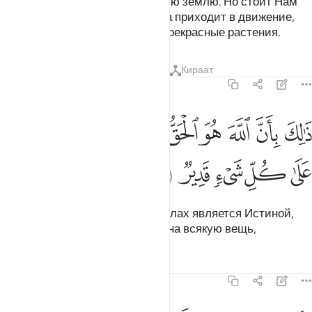
знали. Ты видишь безжизненную землю. Но стоит Нам
ниспослать на нее воду, как она приходит в движение,
набухает и порождает всякие прекрасные растения.
Тафсиры
Уроки
Размышления
Кираат
22:6
ﱁ
ﱂ
ﱃ
ﱄ
ﱅ
ﱆ
ﱇ
ﱈ
الك بان الله هو الحق وانه يحيي الموتى وانه على كل شيء قدير ٦
ﱉ
َٰلِكَ بِأَنَّ ٱللَّهَ هُوَ ٱلْحَقُّ وَأَنَّهُۥ يُحْىِ ٱلْمَوْتَىٰ وَأَنَّهُۥ عَلَىٰ كُلِّ شَىْءٍۢ قَد
ﱊ
ﱋ
ﱌ
ﱍ
ﱎ
Это происходит, потому что Аллах является Истиной,
оживляет мертвых и способен на всякую вещь,
Тафсиры
Уроки
Размышления
22:7