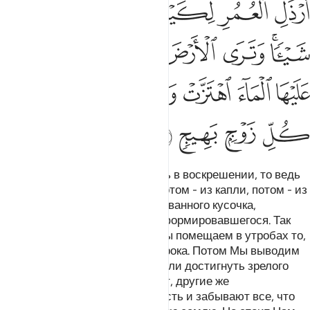
ﲭ
ﲮ
ﲯ
ﲰ
ﲱ
ﲲ
ﲳ
ﲴﲵ
ﲶ
ﲷ
ﲸ
ﲹ
ﲺ
ﲻ
ﲼ
ﲽ
ﲾ
ﲿ
ﳀ
ﳁ
ﳂ
ﳃ
ﳄ
О люди! Если вы сомневаетесь в воскрешении, то ведь
Мы сотворили вас из земли, потом - из капли, потом - из
сгустка крови, потом - из разжеванного кусочка,
сформировавшегося или не сформировавшегося. Так
Мы разъясняем вам истину. Мы помещаем в утробах то,
что желаем, до назначенного срока. Потом Мы выводим
вас младенцами, чтобы вы могли достигнуть зрелого
возраста. Одни из вас умирают, другие же
возвращаются в жалкую старость и забывают все, что