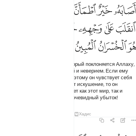
ﲏ
ﲐ
ﲑ
ﲒﲓ
ﲔ
ﲕ
ﲖ
ﲗ
ﲘ
ﲙ
ﲚ
ﲛ
ﲜﲝ
ﲞ
ﲟ
ﲠ
ﲡ
ﲢ
Среди людей есть и такой, который поклоняется Аллаху,
находясь на грани между верой и неверием. Если ему
достается добро, то благодаря этому он чувствует себя
уверенно; если же его постигает искушение, то он
оборачивается вспять. Он теряет как этот мир, так и
Последнюю жизнь. Это и есть очевидный убыток!
Тафсиры
Уроки
Размышления
Хадис
22:12
دعو من دون الله ما لا يضره وما لا ينفعه ذالك هو الضلال البعيد ١٢