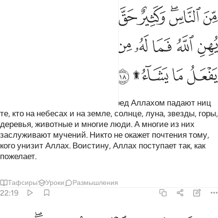
ﱸ
ﱹﱺ
ﱻ
ﱼ
ﱽ
ﱾﱿ
ﲀ
ﲁ
ﲂ
ﲃ
ﲄ
ﲅ
ﲆﲇ
ﲈ
ﲉ
ﲊ
ﲋ
ﲌﲍ
ﲎ
Неужели ты не видишь, что перед Аллахом падают ниц
те, кто на небесах и на земле, солнце, луна, звезды, горы,
деревья, животные и многие люди. А многие из них
заслуживают мучений. Никто не окажет почтения тому,
кого унизит Аллах. Воистину, Аллах поступает так, как
пожелает.
Тафсиры
Уроки
Размышления
22:19
اذان خصمان اختصموا في ربهم فالذين كفروا قطعت لهم ثياب من نار