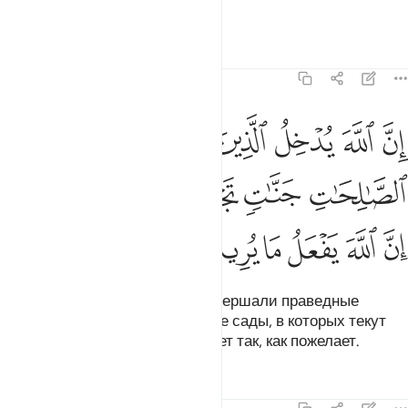
товарищ!
Тафсиры
Уроки
Размышления
22:14
ﲿ
ﳀ
ﳁ
ﳂ
ﳃ
ﳄ
ن الله يدخل الذين امنوا وعملوا الصالحات جنات تجري من تحتها الانهار ان 
ِنَّ ٱللَّهَ يُدْخِلُ ٱلَّذِينَ ءَامَنُوا۟ وَعَمِلُوا۟ ٱلصَّـٰلِحَـٰتِ جَنَّـٰتٍۢ تَجْرِى مِن تَحْتِهَا ٱلْأَنْهَ
ﳅ
ﳆ
ﳇ
ﳈ
ﳉ
ﳊﳋ
ﳌ
ﳍ
ﳎ
ﳏ
ﳐ
ﳑ
А тех, которые уверовали и совершали праведные
деяния, Аллах введет в Райские сады, в которых текут
реки. Воистину, Аллах поступает так, как пожелает.
Тафсиры
Уроки
Размышления