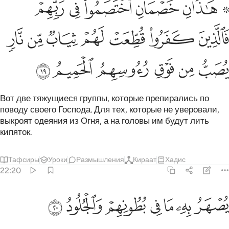
ﲏ ﲐ
ﲑ
ﲒ
ﲓ
ﲔﲕ
َـٰذَانِ خَصْمَانِ ٱخْتَصَمُوا۟ فِى رَبِّهِمْ ۖ فَٱلَّذِينَ كَفَرُوا۟ قُطِّعَتْ ل
ﲖ
ﲗ
ﲘ
ﲙ
ﲚ
ﲛ
ﲜ
ﲝ
ﲞ
ﲟ
ﲠ
ﲡ
ﲢ
Вот две тяжущиеся группы, которые препирались по
поводу своего Господа. Для тех, которые не уверовали,
выкроят одеяния из Огня, а на головы им будут лить
кипяток.
Тафсиры
Уроки
Размышления
Кираат
Хадис
22:20
ﲣ
ﲤ
ﲥ
ﲦ
صهر به ما في بطونهم والجلود ٢٠
ﲧ
ﲨ
ﲩ
ُصْهَرُ بِهِۦ مَا فِى بُطُونِهِمْ وَٱلْجُلُودُ ٢٠