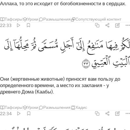
Аллаха, то это исходит от богобоязненности в сердцах.
Тафсиры
Уроки
Размышления
Сопутствующий контент
22:33
ﱣ
ﱤ
ﱥ
ﱦ
ﱧ
ﱨ
ﱩ
كم فيها منافع الى اجل مسمى ثم محلها الى البيت العتيق ٣٣
ﱪ
ﱫ
َكُمْ فِيهَا مَنَـٰفِعُ إِلَىٰٓ أَجَلٍۢ مُّسَمًّۭى ثُمَّ مَحِلُّهَآ إِلَى ٱلْبَيْتِ
ﱬ
ﱭ
ﱮ
Они (жертвенные животные) приносят вам пользу до
определенного времени, а место их заклания - у
древнего Дома (Каабы).
Тафсиры
Уроки
Размышления
Хадис
22:34
لكل امة جعلنا منسكا ليذكروا اسم الله على ما رزقهم من بهيمة الانعام ف