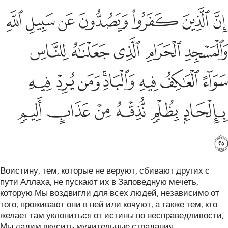
ﱋ
ﱌ
ﱍ
ﱎ
ﱏ
ﱐ
ﱑ
ن الذين كفروا ويصدون عن سبيل الله والمسجد الحرام الذي جعلناه للنا
ِنَّ ٱلَّذِينَ كَفَرُوا۟ وَيَصُدُّونَ عَن سَبِيلِ ٱللَّهِ وَٱلْمَسْجِدِ ٱلْحَرَامِ ٱلَّذِى جَعَلْن
ﱒ
ﱓ
ﱔ
ﱕ
ﱖ
ﱗ
ﱘ
ﱙ
ﱚﱛ
ﱜ
ﱝ
ﱞ
ﱟ
ﱠ
ﱡ
ﱢ
ﱣ
ﱤ
ﱥ
Воистину, тем, которые не веруют, сбивают других с
пути Аллаха, не пускают их в Заповедную мечеть,
которую Мы воздвигли для всех людей, независимо от
того, проживают они в ней или кочуют, а также тем, кто
желает там уклониться от истины по несправедливости,
Мы дадим вкусить мучительные страдания.