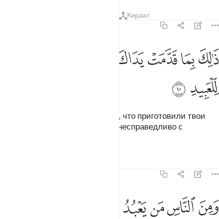
Тафсиры
Уроки
Размышления
Кираат
22:10
ﱼ
ﱽ
ﱾ
ﱿ
ﲀ
ﲁ
الك بما قدمت يداك وان الله ليس بظلام للعبيد ١٠
ﲂ
ﲃ
َٰلِكَ بِمَا قَدَّمَتْ يَدَاكَ وَأَنَّ ٱللَّهَ لَيْسَ بِظَلَّـٰمٍۢ لِّلْعَبِيدِ ١٠
ﲄ
ﲅ
Ему будет сказано: «Это - за то, что приготовили твои
руки, ведь Аллах не поступает несправедливо с
рабами».
Тафсиры
Уроки
Размышления
22:11
ﲆ
ﲇ
ﲈ
ﲉ
ﲊ
ﲋ
ﲌﲍ
ﲎ
من الناس من يعبد الله على حرف فان اصابه خير اطمان به وان اصابته ف
َمِنَ ٱلنَّاسِ مَن يَعْبُدُ ٱللَّهَ عَلَىٰ حَرْفٍۢ ۖ فَإِنْ أَصَابَهُۥ خَيْرٌ ٱطْمَأَنَّ