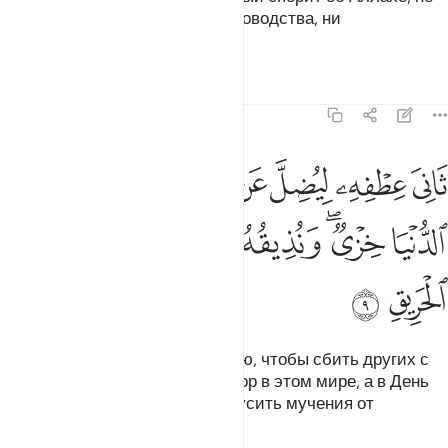
имея ни знаний, ни верного руководства, ни
освещающего Писания.
Тафсиры
Уроки
Размышления
22:9
ﱪ
ﱫ
ﱬ
ﱭ
ﱮ
ﱯﱰ
ﱱ
ﱲ
اني عطفه ليضل عن سبيل الله له في الدنيا خزي ونذيقه يوم القيامة عذ
َانِىَ عِطْفِهِۦ لِيُضِلَّ عَن سَبِيلِ ٱللَّهِ ۖ لَهُۥ فِى ٱلدُّنْيَا خِزْىٌۭ ۖ وَنُذِي
ﱳ
ﱴﱵ
ﱶ
ﱷ
ﱸ
ﱹ
ﱺ
ﱻ
Он надменно поворачивает шею, чтобы сбить других с
пути Аллаха. Ему уготован позор в этом мире, а в День
воскресения Мы дадим ему вкусить мучения от
обжигающего Огня.