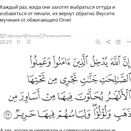
Каждый раз, когда они захотят выбраться оттуда и
избавиться от печали, их вернут обратно. Вкусите
мучения от обжигающего Огня!
Тафсиры
Уроки
Размышления
22:23
ﲼ
ﲽ
ﲾ
ﲿ
ﳀ
ﳁ
ن الله يدخل الذين امنوا وعملوا الصالحات جنات تجري من تحتها الانهار 
ِنَّ ٱللَّهَ يُدْخِلُ ٱلَّذِينَ ءَامَنُوا۟ وَعَمِلُوا۟ ٱلصَّـٰلِحَـٰتِ جَنَّـٰتٍۢ تَجْرِى مِن تَحْ
ﳂ
ﳃ
ﳄ
ﳅ
ﳆ
ﳇ
ﳈ
ﳉ
ﳊ
ﳋ
ﳌ
ﳍ
ﳎﳏ
ﳐ
ﳑ
ﳒ
ﳓ
А тех, которые уверовали и совершали праведные