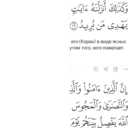
ﱁ
ﱂ
ﱃ
ﱄ
كذالك انزلناه ايات بينات وان الله يهدي من يريد ١٦
ﱅ
ﱆ
َكَذَٰلِكَ أَنزَلْنَـٰهُ ءَايَـٰتٍۭ بَيِّنَـٰتٍۢ وَأَنَّ ٱللَّهَ يَهْدِى مَن يُرِيدُ ١٦
ﱇ
ﱈ
ﱉ
ﱊ
Таким образом Мы ниспослали его (Коран) в виде ясных
аятов, и Аллах ведет прямым путем того, кого пожелает.
Тафсиры
Уроки
Размышления
22:17
ﱋ
ﱌ
ﱍ
ﱎ
ﱏ
ﱐ
ن الذين امنوا والذين هادوا والصابيين والنصارى والمجوس والذين اشركو
ِنَّ ٱلَّذِينَ ءَامَنُوا۟ وَٱلَّذِينَ هَادُوا۟ وَٱلصَّـٰبِـِٔينَ وَٱلنَّصَـٰرَىٰ وَٱلْمَجُوسَ وَٱلَّ
ﱑ
ﱒ
ﱓ
ﱔ
ﱕ
ﱖ
ﱗ
ﱘ
ﱙ
ﱚﱛ
ﱜ
ﱝ
ﱞ