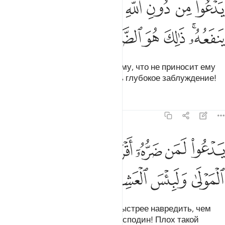
ﲣ
ﲤ
ﲥ
ﲦ
ﲧ
ﲨ
ﲩ
ﲪ
ﲫ
َدْعُوا۟ مِن دُونِ ٱللَّهِ مَا لَا يَضُرُّهُۥ وَمَا لَا يَنفَعُهُۥ ۚ ذَٰلِكَ هُوَ ٱلضَّ
ﲬﲭ
ﲮ
ﲯ
ﲰ
ﲱ
ﲲ
Вместо Аллаха он взывает к тому, что не приносит ему
ни вреда, ни пользы. Это и есть глубокое заблуждение!
Тафсиры
Уроки
Размышления
22:13
ﲳ
ﲴ
ﲵ
ﲶ
ﲷ
ﲸﲹ
دعو لمن ضره اقرب من نفعه لبيس المولى ولبيس العشير ١٣
ﲺ
َدْعُوا۟ لَمَن ضَرُّهُۥٓ أَقْرَبُ مِن نَّفْعِهِۦ ۚ لَبِئْسَ ٱلْمَوْلَىٰ وَلَبِئْسَ ٱلْعَشِيرُ
ﲻ
ﲼ
ﲽ
ﲾ
Он взывает к тому, кто может быстрее навредить, чем
принести пользу. Плох такой господин! Плох такой