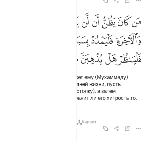
22:15
ﳒ
ﳓ
ﳔ
ﳕ
ﳖ
ﳗ
ﳘ
ﳙ
ﳚ
ن كان يظن ان لن ينصره الله في الدنيا والاخرة فليمدد بسبب الى السما
َن كَانَ يَظُنُّ أَن لَّن يَنصُرَهُ ٱللَّهُ فِى ٱلدُّنْيَا وَٱلْـَٔاخِرَةِ فَلْيَمْدُدْ بِسَبَبٍ إِلَى ٱلسَّمَا
ﳛ
ﳜ
ﳝ
ﳞ
ﳟ
ﳠ
ﳡ
ﳢ
ﳣ
ﳤ
ﳥ
ﳦ
ﳧ
ﳨ
Кто полагает, что Аллах не окажет ему (Мухаммаду)
помощи в этом мире и в Последней жизни, пусть
подвяжет веревку к небу (или потолку), а затем
перережет ее и посмотрит, устранит ли его хитрость то,
что вызывает его ярость.
Тафсиры
Уроки
Размышления
Кираат
22:16