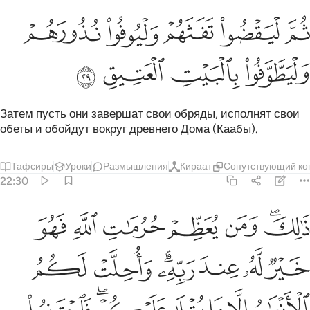
ﲜ
ﲝ
ﲞ
ﲟ
م ليقضوا تفثهم وليوفوا نذورهم وليطوفوا بالبيت العتيق ٢٩
ﲠ
ُمَّ لْيَقْضُوا۟ تَفَثَهُمْ وَلْيُوفُوا۟ نُذُورَهُمْ وَلْيَطَّوَّفُوا۟ بِٱلْبَيْتِ 
ﲡ
ﲢ
ﲣ
ﲤ
Затем пусть они завершат свои обряды, исполнят свои
обеты и обойдут вокруг древнего Дома (Каабы).
Тафсиры
Уроки
Размышления
Кираат
Сопутствующий ко
22:30
ﲥﲦ
ﲧ
ﲨ
ﲩ
ﲪ
ﲫ
الك ومن يعظم حرمات الله فهو خير له عند ربه واحلت لكم الانعام الا ما
َٰلِكَ وَمَن يُعَظِّمْ حُرُمَـٰتِ ٱللَّهِ فَهُوَ خَيْرٌۭ لَّهُۥ عِندَ رَبِّهِۦ ۗ وَأُ
ﲬ
ﲭ
ﲮ
ﲯﲰ
ﲱ
ﲲ