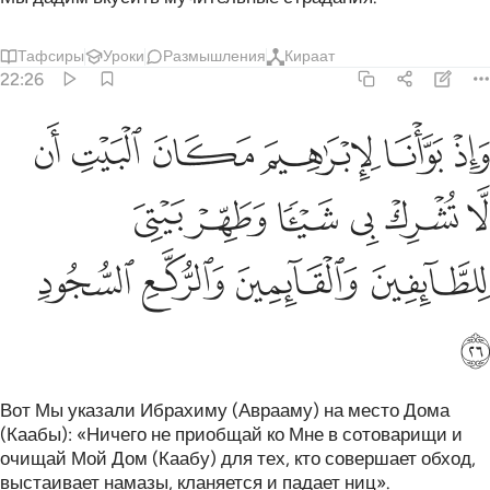
Тафсиры
Уроки
Размышления
Кираат
22:26
ﱦ
ﱧ
ﱨ
ﱩ
ﱪ
ﱫ
اذ بوانا لابراهيم مكان البيت ان لا تشرك بي شييا وطهر بيتي للطايفين وا
َإِذْ بَوَّأْنَا لِإِبْرَٰهِيمَ مَكَانَ ٱلْبَيْتِ أَن لَّا تُشْرِكْ بِى شَيْـًۭٔا وَطَهِّ
ﱬ
ﱭ
ﱮ
ﱯ
ﱰ
ﱱ
ﱲ
ﱳ
ﱴ
ﱵ
ﱶ
Вот Мы указали Ибрахиму (Аврааму) на место Дома
(Каабы): «Ничего не приобщай ко Мне в сотоварищи и
очищай Мой Дом (Каабу) для тех, кто совершает обход,
выстаивает намазы, кланяется и падает ниц».