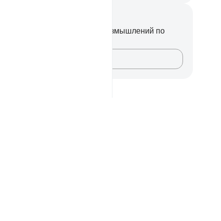
метки и размышления
вас нет никаких заметок или размышлений по
ому стиху.
Зафиксируйте свои мысли…