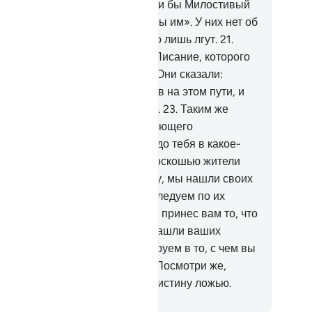
рошены.
20
.
Они сказали: «Если бы Милостивый
желал, то мы не поклонялись бы им». У них нет об
ом никакого знания, и они всего лишь лгут.
21
.
зве Мы даровали им до этого Писание, которого
и придерживаются?
22
.
О нет! Они сказали:
оистину, мы нашли своих отцов на этом пути, и
 верно следуем по их стопам».
23
.
Таким же
разом, какого бы предостерегающего
ещевателя Мы ни отправляли до тебя в какое-
бо селение, его изнеженные роскошью жители
язательно говорили: «Воистину, мы нашли своих
цов на этом пути, и мы верно следуем по их
опам».
24
.
Он сказал: «А если я принес вам то, что
лее верно, чем то, на чем вы нашли ваших
цов?». Они сказали: «Мы не веруем в то, с чем вы
сланы».
25
.
Мы отомстили им. Посмотри же,
ким был конец тех, кто считает истину ложью.
ssian Translation ( Elmir Kuliev )