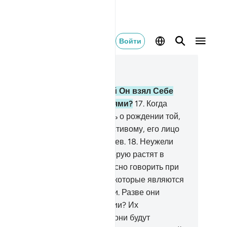
Войти
тать в контексте
ва 43, Страница 490, Джуз 25
.
Неужели из Своих творений Он взял Себе
черей, а вас почтил сыновьями?
17
.
Когда
му-либо из них сообщают весть о рождении той,
торую они приписывают Милостивому, его лицо
рнеет, и он сдерживает свой гнев.
18
.
Неужели
и приписывают Аллаху ту, которую растят в
рядах и которая не способна ясно говорить при
жбе?
19
.
Они сделали ангелов, которые являются
бами Милостивого, женщинами. Разве они
исутствовали при их сотворении? Их
идетельство будет записано, и они будут