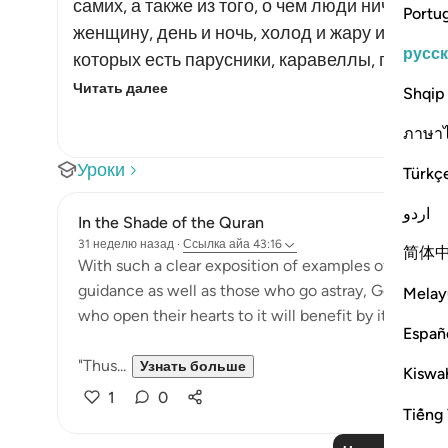
самих, а также из того, о чем люди ничего н
Portu
женщину, день и ночь, холод и жару и многое
русс
которых есть парусники, каравеллы, пароход
Читать далее
Shqip
ภาษา
Уроки
Türkç
اردو
In the Shade of the Quran
31 неделю назад
·
Ссылка
айа 43:16
简体
With such a clear exposition of examples of people 
guidance as well as those who go astray, God has se
Melay
who open their hearts to it will benefit by it and re
Españ
"Thus...
Узнать больше
Kiswah
1
0
Tiếng 