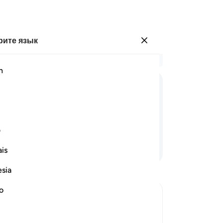
ите язык
Войти
Чи
h
Гла
16
ﲀ
ﲁ
ﲂ
ﲃ
ﲄ
ﲅ
до
ко
очерей, а вас почтил сыновьями?
ко
ف
че
Продолжить чтение
is
он
на
esia
тя
ра
no
пр
го, что взращивает земля, из них
св