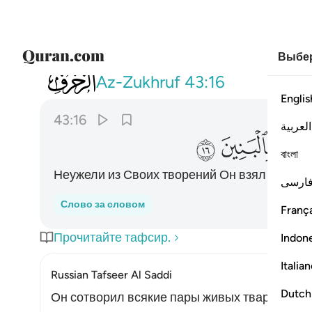
Выбер
043
ام اتخذ مما يخلق بنات واصفاكم بالبنين ٦
Az-Zukhruf
43:16
Englis
43:16
العربية
ﲆ
ﲇ
বাংলা
Неужели из Своих творений Он взял Себе д
ارسی
Слово за словом
França
Прочитайте тафсир.
Indon
Italia
Russian Tafseer Al Saddi
Dutch
Он сотворил всякие пары живых тварей из то