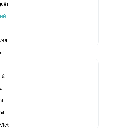
е знают. Он сотворил мужчину и
сп
guês
 другое. Он создал корабли, среди
по
кий
эт
ы, а также животных, на которых …
Ра
он
Больше тафсиров
«В
ไทย
мы
e
об
ув
ли
中文
об
who benefit by, and follow, divine
от
nt this Qur'an from on high. Thus, people
u
ст
ceive God's guidance:
бо
ol
от
ili
по
ка
Việt
-
Ru