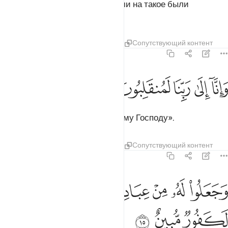
подчинил нам это, ведь мы сами на такое были
неспособны.
Тафсиры
Уроки
Размышления
Сопутствующий контент
43:14
ﱰ
ﱱ
ﱲ
انا الى ربنا لمنقلبون ١٤
ﱳ
ﱴ
َإِنَّآ إِلَىٰ رَبِّنَا لَمُنقَلِبُونَ ١٤
Воистину, мы вернемся к нашему Господу».
Тафсиры
Уроки
Размышления
Сопутствующий контент
43:15
ﱵ
ﱶ
ﱷ
ﱸ
ﱹﱺ
جعلوا له من عباده جزءا ان الانسان لكفور مبين ١٥
ﱻ
ﱼ
َجَعَلُوا۟ لَهُۥ مِنْ عِبَادِهِۦ جُزْءًا ۚ إِنَّ ٱلْإِنسَـٰنَ لَكَفُورٌۭ مُّبِينٌ ١٥
ﱽ
ﱾ
ﱿ