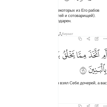
Они (многобожники) сделали некоторых из Его рабов
частью Его (приписали Ему детей и сотоварищей).
Воистину, человек явно неблагодарен.
Тафсиры
Уроки
Размышления
Кираат
43:16
ﲀ
ﲁ
ﲂ
ﲃ
م اتخذ مما يخلق بنات واصفاكم بالبنين ١٦
ﲄ
ﲅ
َمِ ٱتَّخَذَ مِمَّا يَخْلُقُ بَنَاتٍۢ وَأَصْفَىٰكُم بِٱلْبَنِينَ ١٦
ﲆ
ﲇ
Неужели из Своих творений Он взял Себе дочерей, а вас
почтил сыновьями?
Тафсиры
Уроки
Размышления
43:17