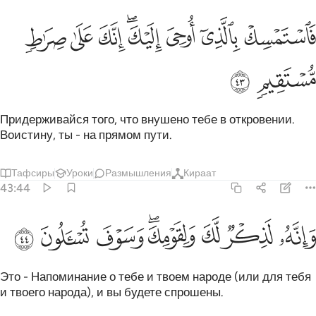
ﲛ
ﲜ
ﲝ
ﲞﲟ
ﲠ
استمسك بالذي اوحي اليك انك على صراط مستقيم ٤٣
ﲡ
ﲢ
َٱسْتَمْسِكْ بِٱلَّذِىٓ أُوحِىَ إِلَيْكَ ۖ إِنَّكَ عَلَىٰ صِرَٰطٍۢ مُّسْتَقِيمٍۢ ٤٣
ﲣ
ﲤ
Придерживайся того, что внушено тебе в откровении.
Воистину, ты - на прямом пути.
Тафсиры
Уроки
Размышления
Кираат
43:44
ﲥ
ﲦ
ﲧ
ﲨﲩ
انه لذكر لك ولقومك وسوف تسالون ٤٤
ﲪ
ﲫ
ﲬ
َإِنَّهُۥ لَذِكْرٌۭ لَّكَ وَلِقَوْمِكَ ۖ وَسَوْفَ تُسْـَٔلُونَ ٤٤
Это - Напоминание о тебе и твоем народе (или для тебя
и твоего народа), и вы будете спрошены.