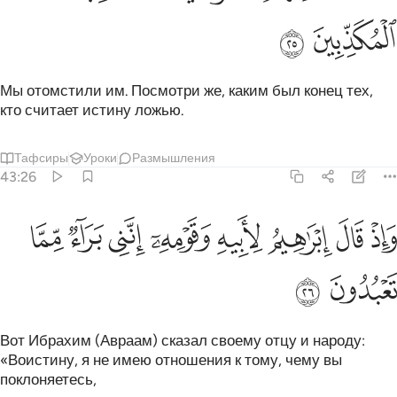
ﱯ
ﱰ
Мы отомстили им. Посмотри же, каким был конец тех,
кто считает истину ложью.
Тафсиры
Уроки
Размышления
43:26
ﱱ
ﱲ
ﱳ
ﱴ
ﱵ
اذ قال ابراهيم لابيه وقومه انني براء مما تعبدون ٢٦
ﱶ
ﱷ
ﱸ
َإِذْ قَالَ إِبْرَٰهِيمُ لِأَبِيهِ وَقَوْمِهِۦٓ إِنَّنِى بَرَآءٌۭ مِّمَّا تَعْبُدُونَ ٢٦
ﱹ
ﱺ
Вот Ибрахим (Авраам) сказал своему отцу и народу:
«Воистину, я не имею отношения к тому, чему вы
поклоняетесь,