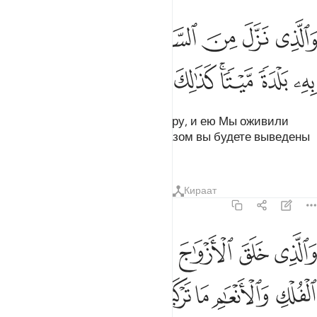
ﱁ
ﱂ
ﱃ
ﱄ
ﱅ
ﱆ
ﱇ
الذي نزل من السماء ماء بقدر فانشرنا به بلدة ميتا كذالك تخرجون ١١
َٱلَّذِى نَزَّلَ مِنَ ٱلسَّمَآءِ مَآءًۢ بِقَدَرٍۢ فَأَنشَرْنَا بِهِۦ بَلْدَةًۭ مَّيْتًۭا ۚ كَذَٰلِكَ تُخْرَجُونَ ١١
ﱈ
ﱉ
ﱊﱋ
ﱌ
ﱍ
ﱎ
Он ниспослал с неба воду в меру, и ею Мы оживили
мертвую землю. Таким же образом вы будете выведены
из могил.
Тафсиры
Уроки
Размышления
Кираат
43:12
ﱏ
ﱐ
ﱑ
ﱒ
ﱓ
ﱔ
الذي خلق الازواج كلها وجعل لكم من الفلك والانعام ما تركبون ١٢
ﱕ
َٱلَّذِى خَلَقَ ٱلْأَزْوَٰجَ كُلَّهَا وَجَعَلَ لَكُم مِّنَ ٱلْفُلْكِ وَٱلْأَنْعَـٰمِ مَا تَرْكَبُونَ ١٢
ﱖ
ﱗ
ﱘ
ﱙ
ﱚ