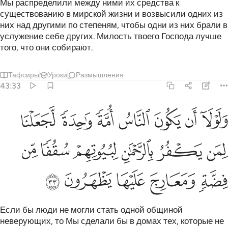
Мы распределили между ними их средства к
существованию в мирской жизни и возвысили одних из
них над другими по степеням, чтобы одни из них брали в
услужение себе других. Милость твоего Господа лучше
того, что они собирают.
Тафсиры
Уроки
Размышления
43:33
ﳅ
ﳆ
ﳇ
ﳈ
ﳉ
ﳊ
ﳋ
لولا ان يكون الناس امة واحدة لجعلنا لمن يكفر بالرحمان لبيوتهم سقف
َلَوْلَآ أَن يَكُونَ ٱلنَّاسُ أُمَّةًۭ وَٰحِدَةًۭ لَّجَعَلْنَا لِمَن يَكْفُرُ بِٱلرَّحْمَـٰنِ لِبُي
ﳌ
ﳍ
ﳎ
ﳏ
ﳐ
ﳑ
ﳒ
ﳓ
ﳔ
ﳕ
ﳖ
Если бы люди не могли стать одной общиной
неверующих, то Мы сделали бы в домах тех, которые не