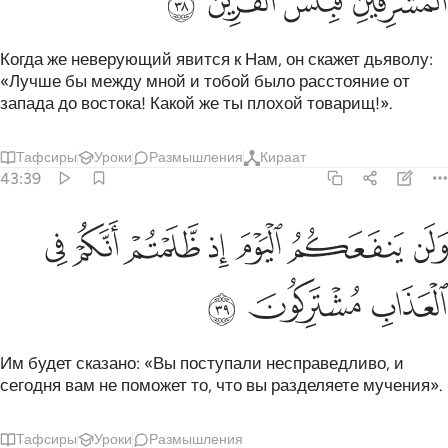
ﱲ
ﱳ
ﱴ
ﱵ
Когда же неверующий явится к Нам, он скажет дьяволу:
«Лучше бы между мной и тобой было расстояние от
запада до востока! Какой же ты плохой товарищ!».
Тафсиры
Уроки
Размышления
Кираат
43:39
ﱶ
ﱷ
ﱸ
ﱹ
ﱺ
لن ينفعكم اليوم اذ ظلمتم انكم في العذاب مشتركون ٣٩
ﱻ
ﱼ
َلَن يَنفَعَكُمُ ٱلْيَوْمَ إِذ ظَّلَمْتُمْ أَنَّكُمْ فِى ٱلْعَذَابِ مُشْتَرِكُونَ ٣٩
ﱽ
ﱾ
ﱿ
Им будет сказано: «Вы поступали несправедливо, и
сегодня вам не поможет то, что вы разделяете мучения».
Тафсиры
Уроки
Размышления