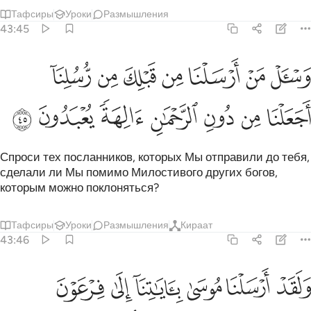
Тафсиры
Уроки
Размышления
43:45
ﲭ
ﲮ
ﲯ
ﲰ
ﲱ
ﲲ
ﲳ
اسال من ارسلنا من قبلك من رسلنا اجعلنا من دون الرحمان الهة يعبدون
َسْـَٔلْ مَنْ أَرْسَلْنَا مِن قَبْلِكَ مِن رُّسُلِنَآ أَجَعَلْنَا مِن دُونِ ٱلرَّحْمَـٰنِ ءَالِهَةًۭ يُ
ﲴ
ﲵ
ﲶ
ﲷ
ﲸ
ﲹ
ﲺ
Спроси тех посланников, которых Мы отправили до тебя,
сделали ли Мы помимо Милостивого других богов,
которым можно поклоняться?
Тафсиры
Уроки
Размышления
Кираат
43:46
ﲻ
ﲼ
ﲽ
ﲾ
ﲿ
ﳀ
لقد ارسلنا موسى باياتنا الى فرعون ومليه فقال اني رسول رب العالمين 
َلَقَدْ أَرْسَلْنَا مُوسَىٰ بِـَٔايَـٰتِنَآ إِلَىٰ فِرْعَوْنَ وَمَلَإِي۟هِۦ فَقَالَ إِنِّ