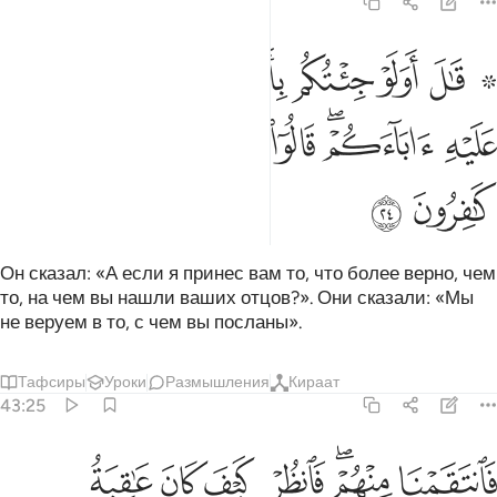
43:24
ﱗ ﱘ
ﱙ
ﱚ
ﱛ
ﱜ
ﱝ
ال اولو جيتكم باهدى مما وجدتم عليه اباءكم قالوا انا بما ارسلتم به كاف
َـٰلَ أَوَلَوْ جِئْتُكُم بِأَهْدَىٰ مِمَّا وَجَدتُّمْ عَلَيْهِ ءَابَآءَكُمْ ۖ قَالُوٓا۟ إِنَّا بِمَآ أُرْسِلْتُم بِه
ﱞ
ﱟﱠ
ﱡ
ﱢ
ﱣ
ﱤ
ﱥ
ﱦ
ﱧ
Он сказал: «А если я принес вам то, что более верно, чем
то, на чем вы нашли ваших отцов?». Они сказали: «Мы
не веруем в то, с чем вы посланы».
Тафсиры
Уроки
Размышления
Кираат
43:25
ﱨ
ﱩﱪ
ﱫ
ﱬ
انتقمنا منهم فانظر كيف كان عاقبة المكذبين ٢٥
ﱭ
ﱮ
َٱنتَقَمْنَا مِنْهُمْ ۖ فَٱنظُرْ كَيْفَ كَانَ عَـٰقِبَةُ ٱلْمُكَذِّبِينَ ٢٥