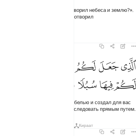
Если ты спросишь их: «Кто сотворил небеса и землю?».
- они непременно скажут: «Их сотворил
Могущественный, Знающий».
Тафсиры
Уроки
Размышления
43:10
ﲰ
ﲱ
ﲲ
ﲳ
ﲴ
لذي جعل لكم الارض مهدا وجعل لكم فيها سبلا لعلكم تهتدون ١٠
ﲵ
لَّذِى جَعَلَ لَكُمُ ٱلْأَرْضَ مَهْدًۭا وَجَعَلَ لَكُمْ فِيهَا سُبُلًۭا لَّعَلَّكُمْ تَهْتَدُونَ ٠
ﲶ
ﲷ
ﲸ
ﲹ
ﲺ
ﲻ
Он сделал для вас землю колыбелью и создал для вас
на ней дороги, чтобы вы могли следовать прямым путем.
Тафсиры
Уроки
Размышления
Кираат
43:11