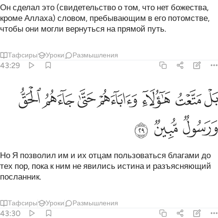
Он сделал это (свидетельство о том, что нет божества,
кроме Аллаха) словом, пребывающим в его потомстве,
чтобы они могли вернуться на прямой путь.
Тафсиры
Уроки
Размышления
43:29
ﲉ
ﲊ
ﲋ
ﲌ
ﲍ
ل متعت هاولاء واباءهم حتى جاءهم الحق ورسول مبين ٢٩
ﲎ
ﲏ
َلْ مَتَّعْتُ هَـٰٓؤُلَآءِ وَءَابَآءَهُمْ حَتَّىٰ جَآءَهُمُ ٱلْحَقُّ وَرَسُولٌۭ مُّبِينٌۭ ٢٩
ﲐ
ﲑ
ﲒ
Но Я позволил им и их отцам пользоваться благами до
тех пор, пока к ним не явились истина и разъясняющий
посланник.
Тафсиры
Уроки
Размышления
43:30