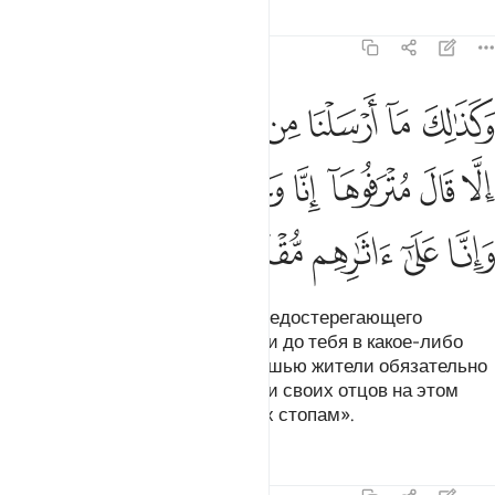
Тафсиры
Уроки
Размышления
43:23
ﱁ
ﱂ
ﱃ
ﱄ
ﱅ
ﱆ
ﱇ
ﱈ
ﱉ
كذالك ما ارسلنا من قبلك في قرية من نذير الا قال مترفوها انا وجدنا ابا
َكَذَٰلِكَ مَآ أَرْسَلْنَا مِن قَبْلِكَ فِى قَرْيَةٍۢ مِّن نَّذِيرٍ إِلَّا قَالَ مُتْرَفُوهَآ إِنَّا وَجَدْنَآ 
ﱊ
ﱋ
ﱌ
ﱍ
ﱎ
ﱏ
ﱐ
ﱑ
ﱒ
ﱓ
ﱔ
ﱕ
ﱖ
Таким же образом, какого бы предостерегающего
увещевателя Мы ни отправляли до тебя в какое-либо
селение, его изнеженные роскошью жители обязательно
говорили: «Воистину, мы нашли своих отцов на этом
пути, и мы верно следуем по их стопам».
Тафсиры
Уроки
Размышления