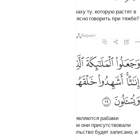
Неужели они приписывают Аллаху ту, которую растят в
нарядах и которая не способна ясно говорить при тяжбе?
Тафсиры
Уроки
Размышления
Кираат
43:19
ﲟ
ﲠ
ﲡ
ﲢ
ﲣ
ﲤ
جعلوا الملايكة الذين هم عباد الرحمان اناثا اشهدوا خلقهم ستكتب شهادت
َجَعَلُوا۟ ٱلْمَلَـٰٓئِكَةَ ٱلَّذِينَ هُمْ عِبَـٰدُ ٱلرَّحْمَـٰنِ إِنَـٰثًا ۚ أَشَهِدُوا۟ خَلْقَهُمْ ۚ سَتُكْتَبُ شَهَـ
ﲥﲦ
ﲧ
ﲨﲩ
ﲪ
ﲫ
ﲬ
ﲭ
Они сделали ангелов, которые являются рабами
Милостивого, женщинами. Разве они присутствовали
при их сотворении? Их свидетельство будет записано, и
они будут спрошены.