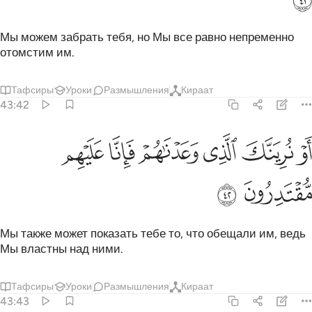
Мы можем забрать тебя, но Мы все равно непременно
отомстим им.
Тафсиры
Уроки
Размышления
Кираат
43:42
ﲓ
ﲔ
ﲕ
ﲖ
و نرينك الذي وعدناهم فانا عليهم مقتدرون ٤٢
ﲗ
ﲘ
َوْ نُرِيَنَّكَ ٱلَّذِى وَعَدْنَـٰهُمْ فَإِنَّا عَلَيْهِم مُّقْتَدِرُونَ ٤٢
ﲙ
ﲚ
Мы также может показать тебе то, что обещали им, ведь
Мы властны над ними.
Тафсиры
Уроки
Размышления
Кираат
43:43