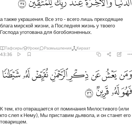
ﱏﱐ
ﱑ
ﱒ
ﱓ
ﱔ
ﱕ
а также украшения. Все это - всего лишь преходящие
блага мирской жизни, а Последняя жизнь у твоего
Господа уготована для богобоязненных.
Тафсиры
Уроки
Размышления
Кираат
43:36
ﱖ
ﱗ
ﱘ
ﱙ
ﱚ
ﱛ
من يعش عن ذكر الرحمان نقيض له شيطانا فهو له قرين ٣٦
ﱜ
ﱝ
َمَن يَعْشُ عَن ذِكْرِ ٱلرَّحْمَـٰنِ نُقَيِّضْ لَهُۥ شَيْطَـٰنًۭا فَهُوَ لَهُۥ قَرِينٌۭ ٣٦
ﱞ
ﱟ
ﱠ
ﱡ
К тем, кто отвращается от поминания Милостивого (или
кто слеп к Нему), Мы приставим дьявола, и он станет его
товарищем.