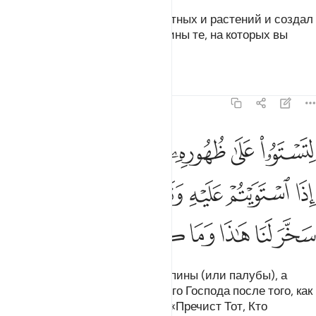
Он сотворил всякие пары животных и растений и создал
для вас среди кораблей и скотины те, на которых вы
ездите,
Тафсиры
Уроки
Размышления
43:13
ﱛ
ﱜ
ﱝ
ﱞ
ﱟ
ﱠ
ﱡ
تستووا على ظهوره ثم تذكروا نعمة ربكم اذا استويتم عليه وتقولوا سبحان 
ِتَسْتَوُۥا۟ عَلَىٰ ظُهُورِهِۦ ثُمَّ تَذْكُرُوا۟ نِعْمَةَ رَبِّكُمْ إِذَا ٱسْتَوَيْتُمْ عَلَيْهِ وَتَقُولُوا۟ سُبْحَ
ﱢ
ﱣ
ﱤ
ﱥ
ﱦ
ﱧ
ﱨ
ﱩ
ﱪ
ﱫ
ﱬ
ﱭ
ﱮ
ﱯ
чтобы вы поднимались на их спины (или палубы), а
затем поминали милость вашего Господа после того, как
поднялись на них, и говорили: «Пречист Тот, Кто