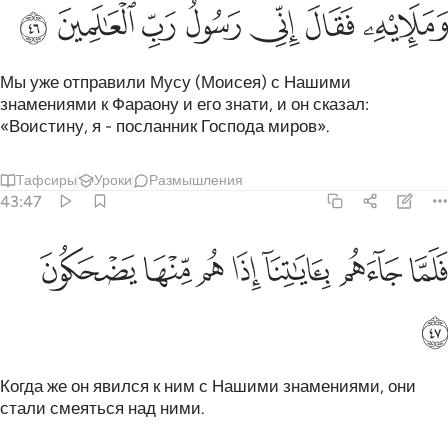
ﳁ
ﳂ
ﳃ
ﳄ
ﳅ
ﳆ
ﳇ
Мы уже отправили Мусу (Моисея) с Нашими
знамениями к Фараону и его знати, и он сказал:
«Воистину, я - посланник Господа миров».
Тафсиры
Уроки
Размышления
43:47
ﳈ
ﳉ
ﳊ
ﳋ
لما جاءهم باياتنا اذا هم منها يضحكون ٤٧
ﳌ
ﳍ
ﳎ
َلَمَّا جَآءَهُم بِـَٔايَـٰتِنَآ إِذَا هُم مِّنْهَا يَضْحَكُونَ ٤٧
ﳏ
Когда же он явился к ним с Нашими знамениями, они
стали смеяться над ними.