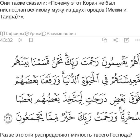
Они также сказали: «Почему этот Коран не был
ниспослан великому мужу из двух городов (Мекки и
Таифа)?».
Тафсиры
Уроки
Размышления
43:32
ﲨ
ﲩ
ﲪ
ﲫﲬ
ﲭ
ﲮ
ﲯ
هم يقسمون رحمت ربك نحن قسمنا بينهم معيشتهم في الحياة الدنيا و
َهُمْ يَقْسِمُونَ رَحْمَتَ رَبِّكَ ۚ نَحْنُ قَسَمْنَا بَيْنَهُم مَّعِيشَتَهُمْ فِى ٱلْحَيَوٰةِ ٱلد
ﲰ
ﲱ
ﲲ
ﲳﲴ
ﲵ
ﲶ
ﲷ
ﲸ
ﲹ
ﲺ
ﲻ
ﲼ
ﲽﲾ
ﲿ
ﳀ
ﳁ
ﳂ
ﳃ
ﳄ
Разве это они распределяют милость твоего Господа?