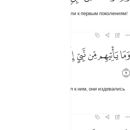
Сколько пророков Мы отправляли к первым поколениям!
Тафсиры
Уроки
Размышления
43:7
ﲔ
ﲕ
ﲖ
ﲗ
ﲘ
ما ياتيهم من نبي الا كانوا به يستهزيون ٧
ﲙ
ﲚ
ﲛ
َمَا يَأْتِيهِم مِّن نَّبِىٍّ إِلَّا كَانُوا۟ بِهِۦ يَسْتَهْزِءُونَ ٧
ﲜ
Но какой бы пророк ни приходил к ним, они издевались
над ним.
Тафсиры
Уроки
Размышления
43:8