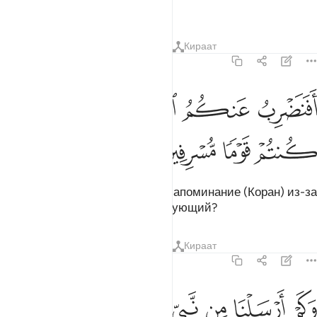
мудрости.
Тафсиры
Уроки
Размышления
Кираат
43:5
ﲄ
ﲅ
ﲆ
فنضرب عنكم الذكر صفحا ان كنتم قوما مسرفين ٥
ﲇ
ﲈ
َفَنَضْرِبُ عَنكُمُ ٱلذِّكْرَ صَفْحًا أَن كُنتُمْ قَوْمًۭا مُّسْرِفِينَ ٥
ﲉ
ﲊ
ﲋ
ﲌ
Неужели Мы отвратим от вас Напоминание (Коран) из-за
того, что вы - народ излишествующий?
Тафсиры
Уроки
Размышления
Кираат
43:6
ﲍ
ﲎ
ﲏ
كم ارسلنا من نبي في الاولين ٦
ﲐ
ﲑ
ﲒ
ﲓ
َكَمْ أَرْسَلْنَا مِن نَّبِىٍّۢ فِى ٱلْأَوَّلِينَ ٦