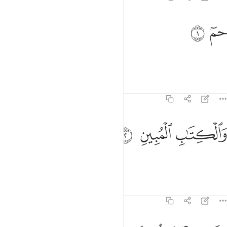
م ١
ﱰ
ﱱ
مٓ ١
Ха. Мим.
Тафсиры
Уроки
Размышления
43:2
الكتاب المبين ٢
ﱲ
ﱳ
ﱴ
َٱلْكِتَـٰبِ ٱلْمُبِينِ ٢
Клянусь ясным Писанием!
Тафсиры
Уроки
Размышления
43:3
نا جعلناه قرانا عربيا لعلكم تعقلون ٣