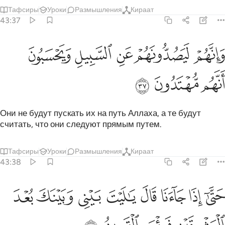
Тафсиры
Уроки
Размышления
Кираат
43:37
ﱢ
ﱣ
ﱤ
ﱥ
انهم ليصدونهم عن السبيل ويحسبون انهم مهتدون ٣٧
ﱦ
َإِنَّهُمْ لَيَصُدُّونَهُمْ عَنِ ٱلسَّبِيلِ وَيَحْسَبُونَ أَنَّهُم مُّهْتَدُونَ ٣٧
ﱧ
ﱨ
ﱩ
Они не будут пускать их на путь Аллаха, а те будут
считать, что они следуют прямым путем.
Тафсиры
Уроки
Размышления
Кираат
43:38
ﱪ
ﱫ
ﱬ
ﱭ
ﱮ
ﱯ
ﱰ
تى اذا جاءنا قال يا ليت بيني وبينك بعد المشرقين فبيس القرين ٣٨
ﱱ
َتَّىٰٓ إِذَا جَآءَنَا قَالَ يَـٰلَيْتَ بَيْنِى وَبَيْنَكَ بُعْدَ ٱلْمَشْرِقَيْنِ فَبِئْ