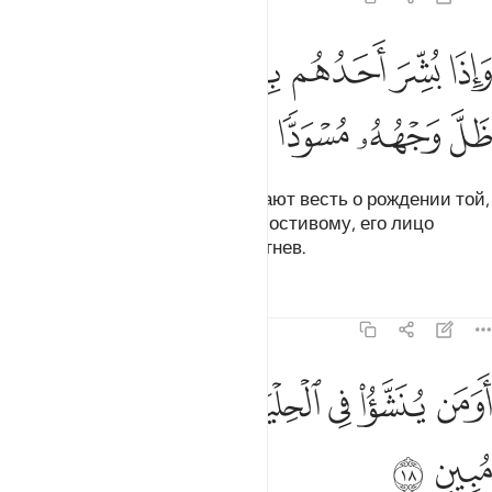
ﲈ
ﲉ
ﲊ
ﲋ
ﲌ
ﲍ
اذا بشر احدهم بما ضرب للرحمان مثلا ظل وجهه مسودا وهو كظيم ١٧
ﲎ
َإِذَا بُشِّرَ أَحَدُهُم بِمَا ضَرَبَ لِلرَّحْمَـٰنِ مَثَلًۭا ظَلَّ وَجْهُهُۥ مُسْوَدًّۭا وَهُوَ
ﲏ
ﲐ
ﲑ
ﲒ
ﲓ
ﲔ
Когда кому-либо из них сообщают весть о рождении той,
которую они приписывают Милостивому, его лицо
чернеет, и он сдерживает свой гнев.
Тафсиры
Уроки
Размышления
43:18
ﲕ
ﲖ
ﲗ
ﲘ
ﲙ
ومن ينشا في الحلية وهو في الخصام غير مبين ١٨
ﲚ
ﲛ
ﲜ
َوَمَن يُنَشَّؤُا۟ فِى ٱلْحِلْيَةِ وَهُوَ فِى ٱلْخِصَامِ غَيْرُ مُبِينٍۢ ١٨
ﲝ
ﲞ