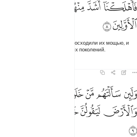
ﲝ
ﲞ
ﲟ
اهلكنا اشد منهم بطشا ومضى مثل الاولين ٨
ﲠ
ﲡ
ﲢ
َأَهْلَكْنَآ أَشَدَّ مِنْهُم بَطْشًۭا وَمَضَىٰ مَثَلُ ٱلْأَوَّلِينَ ٨
ﲣ
ﲤ
Мы погубили тех, которые превосходили их мощью, и
уже миновали примеры прежних поколений.
Тафсиры
Уроки
Размышления
43:9
ﲥ
ﲦ
ﲧ
ﲨ
ﲩ
لين سالتهم من خلق السماوات والارض ليقولن خلقهن العزيز العليم ٩
َلَئِن سَأَلْتَهُم مَّنْ خَلَقَ ٱلسَّمَـٰوَٰتِ وَٱلْأَرْضَ لَيَقُولُنَّ خَلَقَهُنَّ ٱلْع
ﲪ
ﲫ
ﲬ
ﲭ
ﲮ
ﲯ