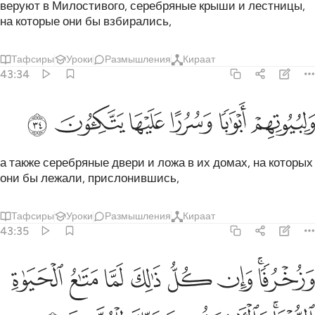
веруют в Милостивого, серебряные крыши и лестницы,
на которые они бы взбирались,
Тафсиры
Уроки
Размышления
Кираат
43:34
ﱁ
ﱂ
ﱃ
لبيوتهم ابوابا وسررا عليها يتكيون ٣٤
ﱄ
ﱅ
ﱆ
َلِبُيُوتِهِمْ أَبْوَٰبًۭا وَسُرُرًا عَلَيْهَا يَتَّكِـُٔونَ ٣٤
а также серебряные двери и ложа в их домах, на которых
они бы лежали, прислонившись,
Тафсиры
Уроки
Размышления
Кираат
43:35
ﱇﱈ
ﱉ
ﱊ
ﱋ
ﱌ
ﱍ
زخرفا وان كل ذالك لما متاع الحياة الدنيا والاخرة عند ربك للمتقين ٣٥
ﱎ
َزُخْرُفًۭا ۚ وَإِن كُلُّ ذَٰلِكَ لَمَّا مَتَـٰعُ ٱلْحَيَوٰةِ ٱلدُّنْيَا ۚ وَٱلْـَٔاخِرَةُ عِندَ رَبِّكَ لِلْمُتَّقِينَ 