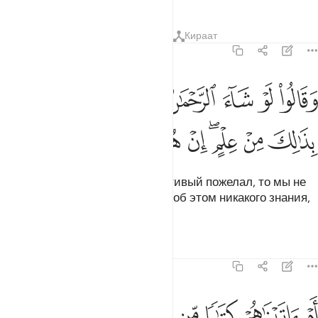
Тафсиры
Уроки
Размышления
Кираат
43:20
ﲮ
ﲯ
ﲰ
ﲱ
ﲲ
ﲳﲴ
ﲵ
ﲶ
قالوا لو شاء الرحمان ما عبدناهم ما لهم بذالك من علم ان هم الا يخرصو
َقَالُوا۟ لَوْ شَآءَ ٱلرَّحْمَـٰنُ مَا عَبَدْنَـٰهُم ۗ مَّا لَهُم بِذَٰلِكَ مِنْ عِلْمٍ ۖ إِنْ هُمْ إِلَّا يَخْرُ
ﲷ
ﲸ
ﲹﲺ
ﲻ
ﲼ
ﲽ
ﲾ
ﲿ
Они сказали: «Если бы Милостивый пожелал, то мы не
поклонялись бы им». У них нет об этом никакого знания,
и они всего лишь лгут.
Тафсиры
Уроки
Размышления
43:21
ﳀ
ﳁ
ﳂ
ﳃ
ﳄ
م اتيناهم كتابا من قبله فهم به مستمسكون ٢١
ﳅ
ﳆ
َمْ ءَاتَيْنَـٰهُمْ كِتَـٰبًۭا مِّن قَبْلِهِۦ فَهُم بِهِۦ مُسْتَمْسِكُونَ ٢١