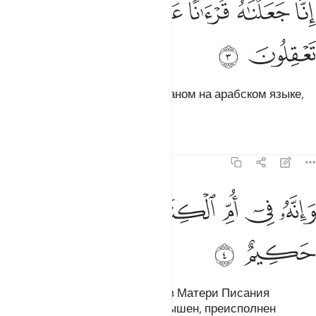
ﱵ
ﱶ
ﱷ
ﱸ
ﱹ
ِنَّا جَعَلْنَـٰهُ قُرْءَٰنًا عَرَبِيًّۭا لَّعَلَّكُمْ تَعْقِلُونَ ٣
ﱺ
ﱻ
Воистину, Мы сделали его Кораном на арабском языке,
чтобы вы могли уразуметь.
Тафсиры
Уроки
Размышления
43:4
ﱼ
ﱽ
ﱾ
انه في ام الكتاب لدينا لعلي حكيم ٤
ﱿ
ﲀ
ﲁ
َإِنَّهُۥ فِىٓ أُمِّ ٱلْكِتَـٰبِ لَدَيْنَا لَعَلِىٌّ حَكِيمٌ ٤
ﲂ
ﲃ
Воистину, он находится у Нас в Матери Писания
(Хранимой скрижали). Он возвышен, преисполнен