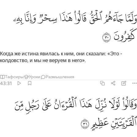
ﲓ
ﲔ
ﲕ
ﲖ
ﲗ
لما جاءهم الحق قالوا هاذا سحر وانا به كافرون ٣٠
ﲘ
ﲙ
ﲚ
َلَمَّا جَآءَهُمُ ٱلْحَقُّ قَالُوا۟ هَـٰذَا سِحْرٌۭ وَإِنَّا بِهِۦ كَـٰفِرُونَ ٣٠
ﲛ
ﲜ
Когда же истина явилась к ним, они сказали: «Это -
колдовство, и мы не веруем в него».
Тафсиры
Уроки
Размышления
43:31
ﲝ
ﲞ
ﲟ
ﲠ
ﲡ
ﲢ
قالوا لولا نزل هاذا القران على رجل من القريتين عظيم ٣١
ﲣ
ﲤ
َقَالُوا۟ لَوْلَا نُزِّلَ هَـٰذَا ٱلْقُرْءَانُ عَلَىٰ رَجُلٍۢ مِّنَ ٱلْقَرْيَتَيْنِ عَظِيمٍ ٣١
ﲥ
ﲦ
ﲧ