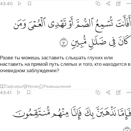
43:40
ﲀ
ﲁ
ﲂ
ﲃ
ﲄ
ﲅ
فانت تسمع الصم او تهدي العمي ومن كان في ضلال مبين ٤٠
ﲆ
َفَأَنتَ تُسْمِعُ ٱلصُّمَّ أَوْ تَهْدِى ٱلْعُمْىَ وَمَن كَانَ فِى ضَلَـٰلٍۢ مُّبِينٍۢ ٤٠
ﲇ
ﲈ
ﲉ
ﲊ
ﲋ
Разве ты можешь заставить слышать глухих или
наставить на прямой путь слепых и того, кто находится в
очевидном заблуждении?
Тафсиры
Уроки
Размышления
43:41
ﲌ
ﲍ
ﲎ
ﲏ
اما نذهبن بك فانا منهم منتقمون ٤١
ﲐ
ﲑ
َإِمَّا نَذْهَبَنَّ بِكَ فَإِنَّا مِنْهُم مُّنتَقِمُونَ ٤١
ﲒ