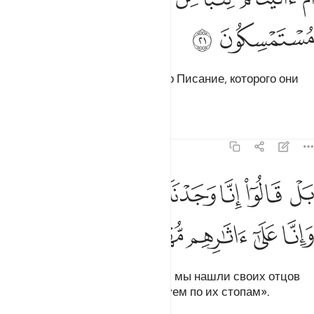
ﳇ
ﳈ
Разве Мы даровали им до этого Писание, которого они
придерживаются?
Тафсиры
Уроки
Размышления
43:22
ﳉ
ﳊ
ﳋ
ﳌ
ﳍ
ﳎ
ل قالوا انا وجدنا اباءنا على امة وانا على اثارهم مهتدون ٢٢
ﳏ
َلْ قَالُوٓا۟ إِنَّا وَجَدْنَآ ءَابَآءَنَا عَلَىٰٓ أُمَّةٍۢ وَإِنَّا عَلَىٰٓ ءَاثَـٰرِهِم مُّهْتَدُونَ ٢٢
ﳐ
ﳑ
ﳒ
ﳓ
ﳔ
О нет! Они сказали: «Воистину, мы нашли своих отцов
на этом пути, и мы верно следуем по их стопам».