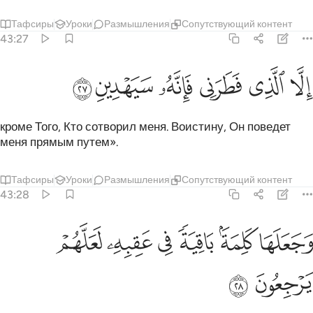
Тафсиры
Уроки
Размышления
Сопутствующий контент
43:27
ﱻ
ﱼ
ﱽ
لا الذي فطرني فانه سيهدين ٢٧
ﱾ
ﱿ
ﲀ
ِلَّا ٱلَّذِى فَطَرَنِى فَإِنَّهُۥ سَيَهْدِينِ ٢٧
кроме Того, Кто сотворил меня. Воистину, Он поведет
меня прямым путем».
Тафсиры
Уроки
Размышления
Сопутствующий контент
43:28
ﲁ
ﲂ
ﲃ
ﲄ
جعلها كلمة باقية في عقبه لعلهم يرجعون ٢٨
ﲅ
ﲆ
َجَعَلَهَا كَلِمَةًۢ بَاقِيَةًۭ فِى عَقِبِهِۦ لَعَلَّهُمْ يَرْجِعُونَ ٢٨
ﲇ
ﲈ