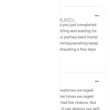
A Siddiqui
5 лет назад
·
Ссылка
айа 88:8-9, 16:96, 25:27
Imagine you are in Mecca and you just completed
your Hajj yesterday. You are sitting and waiting for
your bus so you can begin your journey back home.
You had a night of peaceful and rejuvenating sleep.
What felt so strenuous and exhausting a few days
ago is n...
Узнать больше
34
5
A Siddiqui
6 лет назад
·
Ссылка
айа 25:27
Regret is a painful feeling. Sometimes we regret
something we have done. Other times we regret
things we didn't do when we had the chance. Not
only does regret feel horrible, it can destroy our self-