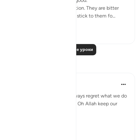
company. But moderation is good.
2. Those that are like medication. They are bitter
because of their honesty but stick to them fo...
Узнать больше
26
5
Читать другие уроки
Размышления
gemi hartojo
5 лет назад
·
Ссылка
айа 25:27
Subhannallah we humans always regret what we do
and yet we keep repeating it. Oh Allah keep our
hearts clear and straight.
Aamiin.
11
2