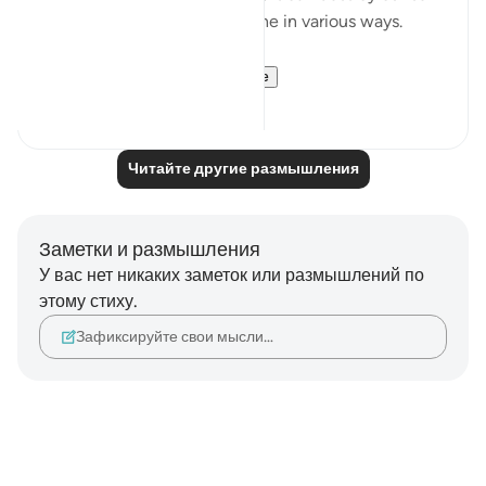
esteem and impact our psyche in various ways.
But instead of...
Узнать больше
9
3
Читайте другие размышления
Заметки и размышления
У вас нет никаких заметок или размышлений по
этому стиху.
Зафиксируйте свои мысли…