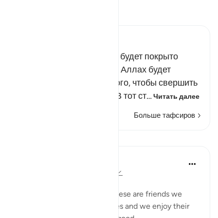
Прочитайте тафсир.
Russian Tafseer Al Saddi
В День воскресения небо будет покрыто
облаками, в тени которых Аллах будет
спускаться с небес для того, чтобы свершить
суд над Своими рабами. В тот ст…
Читать далее
Больше тафсиров
Уроки
Taimiyyah Zubair
3 года назад
·
Ссылка
айа 25:27-29
Friends are of three kinds:
1. Those that are like food. These are friends we
need, they are part of our lives and we enjoy their