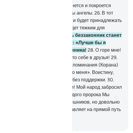
25
.
В тот день небо разверзнется и покроется
облаками, и будут низведены ангелы.
26
.
В тот
день власть будет истинной и будет принадлежать
Милостивому, и день тот будет тяжким для
неверующих.
27
.
В тот день беззаконник станет
кусать свои руки и скажет: «Лучше бы я
последовал путем Посланника!
28
.
О горе мне!
Лучше бы я не брал такого-то себе в друзья!
29
.
Это он отвратил меня от Напоминания (Корана)
после того, как оно дошло до меня». Воистину,
дьявол оставляет человека без поддержки.
30
.
Посланник сказал: «Господи! Мой народ забросил
этот Коран».
31
.
Так для каждого пророка Мы
создали врагов из числа грешников, но довольно
того, что твой Господь наставляет на прямой путь
и помогает.
-
Russian Translation ( Elmir Kuliev )