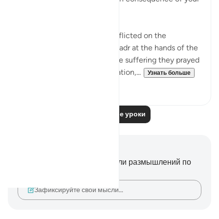
disbelief" (Verse 35)
This refers to the suffering inflicted on the
unbelievers in the Battle of Badr at the hands of the
Muslim community. As for the suffering they prayed
for, which involves extermination,...
Узнать больше
2
0
Читать другие уроки
Заметки и размышления
У вас нет никаких заметок или размышлений по
этому стиху.
Зафиксируйте свои мысли…