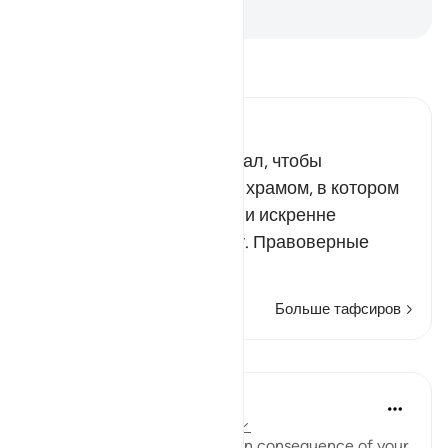
-
Russian Translation ( Elmir Kuliev )
Прочитайте тафсир.
Russian Tafseer Al Saddi
Всевышний Аллах пожелал, чтобы
Заповедная мечеть была храмом, в котором
исповедуют Его религию и искренне
поклоняются Ему одному. Правоверные
мусульма…
Читать далее
Больше тафсиров
Уроки
In the Shade of the Quran
31 неделю назад
·
Ссылка
айа 8:35
"Taste then this punishment in consequence of your