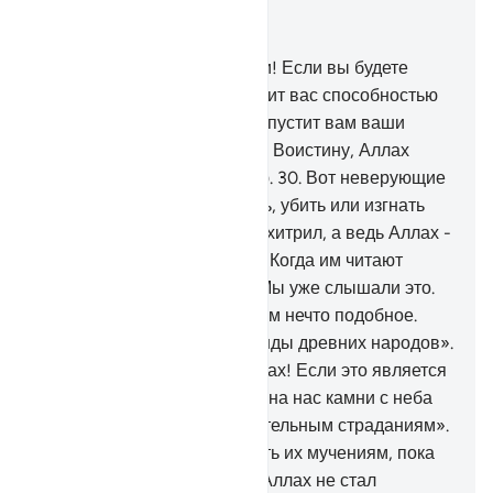
Читать в контексте
Глава 8, Страница 181, Джуз 9
29
.
О те, которые уверовали! Если вы будете
бояться Аллаха, то Он одарит вас способностью
различать истину и ложь, отпустит вам ваши
прегрешения и простит вас. Воистину, Аллах
обладает великой милостью.
30
.
Вот неверующие
ухищрялись, чтобы заточить, убить или изгнать
тебя. Они хитрили, и Аллах хитрил, а ведь Аллах -
Наилучший из хитрецов.
31
.
Когда им читают
Наши аяты, они говорят: «Мы уже слышали это.
Если мы захотим, то сочиним нечто подобное.
Ведь это - всего лишь легенды древних народов».
32
.
Вот они сказали: «О Аллах! Если это является
истиной от Тебя, то обрушь на нас камни с неба
или же подвергни нас мучительным страданиям».
33
.
Аллах не стал подвергать их мучениям, пока
ты находился среди них, и Аллах не стал