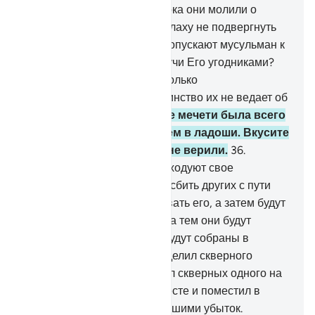
подвергать их мучениям, пока они молили о
прощении.
34
.
Но как же Аллаху не подвергнуть
их мучениям, если они не допускают мусульман к
Заповедной мечети, не будучи Его угодниками?
Его угодниками являются только
богобоязненные, но большинство их не ведает об
этом.
35
.
Их молитва возле мечети была всего
лишь свистом и хлопаньем в ладоши. Вкусите
же мучения за то, что вы не верили.
36
.
Воистину, неверующие расходуют свое
имущество для того, чтобы сбить других с пути
Аллаха. Они будут расходовать его, а затем будут
сожалеть об этом, а вслед за тем они будут
повержены. Неверующие будут собраны в
Геенне,
37
.
чтобы Аллах отделил скверного
человека от доброго, бросил скверных одного на
другого, собрал их всех вместе и поместил в
Геенне. Они будут потерпевшими убыток.